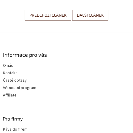
PŘEDCHOZÍ ČLÁNEK
DALŠÍ ČLÁNEK
Z
á
p
a
Informace pro vás
t
O nás
í
Kontakt
Časté dotazy
Věrnostní program
Affiliate
Pro firmy
Káva do firem