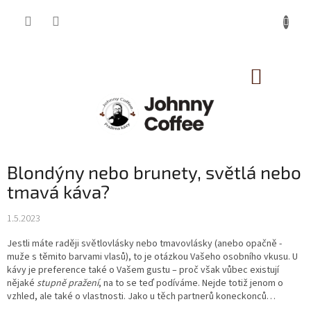
Přejít
na
obsah
NÁKUP
KOŠÍK
Blondýny nebo brunety, světlá nebo
tmavá káva?
1.5.2023
Jestli máte raději světlovlásky nebo tmavovlásky (anebo opačně -
muže s těmito barvami vlasů), to je otázkou Vašeho osobního vkusu. U
kávy je preference také o Vašem gustu – proč však vůbec existují
nějaké
stupně pražení
, na to se teď podíváme. Nejde totiž jenom o
vzhled, ale také o vlastnosti. Jako u těch partnerů koneckonců…