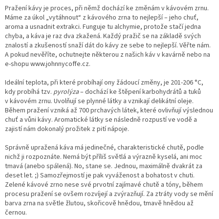
Pražení kávy je proces, při němž dochází ke změnám v kávovém zrnu.
Máme za úkol „vytáhnout“ z kávového zrna to nejlepší – jeho chuť,
aroma a usnadnit extrakci. Funguje tu alchymie, protože stačí jedna
chyba, a káva je raz dva zkažená. Každý pražič se na základě svých
znalostí a zkušeností snaží dát do kávy ze sebe to nejlepší. Věřte nám.
A pokud nevěříte, ochutnejte některou z našich káv v kavárně nebo na
e-shopu www.johnnycoffe.cz.
Ideální teplota, při které probíhají ony žádoucí změny, je 201-206 °C,
kdy probíhá tzv.
pyrolýza
– dochází ke štěpení karbohydrátů a tuků
v kávovém zrnu. Uvolňují se plynné látky a vznikají delikátní oleje.
Během pražení vzniká až 700 prchavých látek, které ovlivňují výslednou
chuť a vůni kávy. Aromatické látky se následně rozpustí ve vodě a
zajistí nám dokonalý prožitek z pití nápoje.
Správně upražená káva má jedinečné, charakteristické chutě, podle
nichž ji rozpoznáte. Nemá být příliš světlá a výrazně kyselá, ani moc
tmavá (anebo spálená). No, stane se. Jednou, maximálně dvakrát za
deset let. ;) Samozřejmostí je pak vyváženost a bohatost v chuti.
Zelené kávové zrno nese své prvotní zajímavé chutě a tóny, během
procesu pražení se ovšem rozvíjejí a zvýrazňují. Za ztráty vody se mění
barva zrna na světle žlutou, skořicově hnědou, tmavě hnědou až
černou.