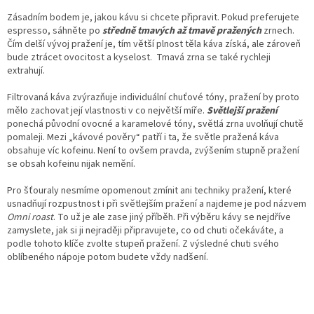
Zásadním bodem je, jakou kávu si chcete připravit. Pokud preferujete
espresso, sáhněte po
středně tmavých až tmavě pražených
zrnech.
Čím delší vývoj pražení je, tím větší plnost těla káva získá, ale zároveň
bude ztrácet ovocitost a kyselost.
Tmavá zrna se také rychleji
extrahují.
Filtrovaná káva zvýrazňuje individuální chuťové tóny, pražení by proto
mělo zachovat její vlastnosti v co největší míře.
Světlejší pražení
ponechá původní ovocné a karamelové tóny, světlá zrna uvolňují chutě
pomaleji. Mezi „kávové pověry“ patří i ta, že světle pražená káva
obsahuje víc kofeinu. Není to ovšem pravda, zvýšením stupně pražení
se obsah kofeinu nijak nemění.
Pro šťouraly nesmíme opomenout zmínit ani techniky pražení, které
usnadňují rozpustnost i při světlejším pražení a najdeme je pod názvem
Omni roast
. To už je ale zase jiný příběh. Při výběru kávy se nejdříve
zamyslete, jak si ji nejraději připravujete, co od chuti očekáváte, a
podle tohoto klíče zvolte stupeň pražení. Z výsledné chuti svého
oblíbeného nápoje potom budete vždy nadšení.