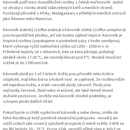
Kávovník patří mezi dvouděložné rostliny z čeledi mořenovité. Jedná
se zhruba o stovku druhů stálezelených keřů a menších stromů.
Pocházejí původně z Afriky, Madagaskaru a přilehlých menších ostrovů
jako Réunion nebo Mauricius.
Kávovník arabský (
Coffea arabica
) a kávovník statný (
Coffea canephora
)
jsou hospodářské plodiny, jež nás budou zajímat nejvíce. Kávovník je
tropická rostlina (zopakujeme si podnebné pásy z hodin zeměpisu),
které vyhovuje vyšší nadmořská výška od 1250 – 1500 m n. m.
Průměrné teploty se v oblastech, kde se káva pěstuje, pohybují
ideálně okolo 17-20 °C, ale nesmějí klesat pod 5°C. Vhodné množství
srážek je do 1700 mm/rok.
Kávovník plodí po 3 až 5 letech. Květy jsou přisedlé nebo krátce
stopkaté, mají bílou barvu a krásně voní. Je zajímavé, že rostlina může
mít najednou květy, a zralé i nezralé plody zároveň. Plody jsou
nejčastěji červené, žluté nebo oranžové, ale také temně tmavé
dužnaté peckovice. Jestliže má kávovník vhodné podmínky, je
schopen plodit dalších 50 let.
Pokud byste si chtěli vypěstovat kávovník u sebe doma, směle do
toho! Rostlina je totiž poměrně nenáročná pokojovka - nevadí jí ani
sušší vzduch (ale rosení jí vyloženě prospívá) či méně světla. V létě se
mu líbí teploty 20 – 25 °C. Pozor však, nesnáší přímé slunce. Když se