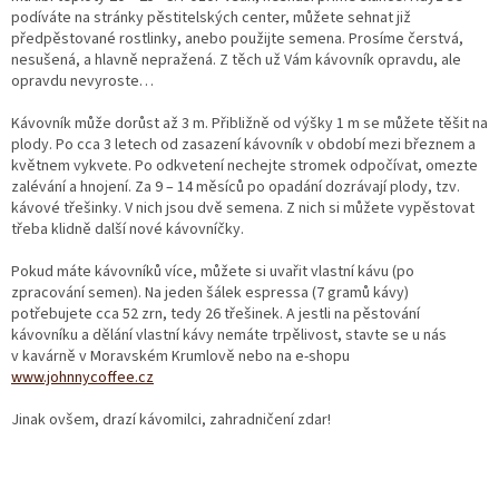
podíváte na stránky pěstitelských center, můžete sehnat již
předpěstované rostlinky, anebo použijte semena. Prosíme čerstvá,
nesušená, a hlavně nepražená. Z těch už Vám kávovník opravdu, ale
opravdu nevyroste…
Kávovník může dorůst až 3 m. Přibližně od výšky 1 m se můžete těšit na
plody. Po cca 3 letech od zasazení kávovník v období mezi březnem a
květnem vykvete. Po odkvetení nechejte stromek odpočívat, omezte
zalévání a hnojení. Za 9 – 14 měsíců po opadání dozrávají plody, tzv.
kávové třešinky. V nich jsou dvě semena. Z nich si můžete vypěstovat
třeba klidně další nové kávovníčky.
Pokud máte kávovníků více, můžete si uvařit vlastní kávu (po
zpracování semen). Na jeden šálek espressa (7 gramů kávy)
potřebujete cca 52 zrn, tedy 26 třešinek. A jestli na pěstování
kávovníku a dělání vlastní kávy nemáte trpělivost, stavte se u nás
v kavárně v Moravském Krumlově nebo na e-shopu
www.johnnycoffee.cz
Jinak ovšem, drazí kávomilci, zahradničení zdar!