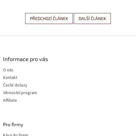
PŘEDCHOZÍ ČLÁNEK
DALŠÍ ČLÁNEK
Z
á
p
a
Informace pro vás
t
O nás
í
Kontakt
Časté dotazy
Věrnostní program
Affiliate
Pro firmy
Káva do firem