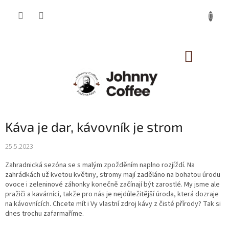
Přejít
na
obsah
NÁKUP
KOŠÍK
Káva je dar, kávovník je strom
25.5.2023
Zahradnická sezóna se s malým zpožděním naplno rozjíždí. Na
zahrádkách už kvetou květiny, stromy mají zaděláno na bohatou úrodu
ovoce i zeleninové záhonky konečně začínají být zarostlé. My jsme ale
pražiči a kavárníci, takže pro nás je nejdůležitější úroda, která dozraje
na kávovnících. Chcete mít i Vy vlastní zdroj kávy z čisté přírody? Tak si
dnes trochu zafarmaříme.