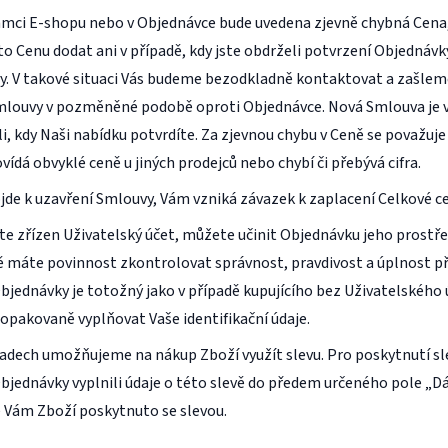
 rámci E-shopu nebo v Objednávce bude uvedena zjevně chybná Cena
o Cenu dodat ani v případě, kdy jste obdrželi potvrzení Objednávky
y. V takové situaci Vás budeme bezodkladně kontaktovat a zašle
mlouvy v pozměněné podobě oproti Objednávce. Nová Smlouva je 
li, kdy Naši nabídku potvrdíte. Za zjevnou chybu v Ceně se považuje
ídá obvyklé ceně u jiných prodejců nebo chybí či přebývá cifra.
ojde k uzavření Smlouvy, Vám vzniká závazek k zaplacení Celkové ce
te zřízen Uživatelský účet, můžete učinit Objednávku jeho prostřed
 máte povinnost zkontrolovat správnost, pravdivost a úplnost př
jednávky je totožný jako v případě kupujícího bez Uživatelského 
a opakovaně vyplňovat Vaše identifikační údaje.
adech umožňujeme na nákup Zboží využít slevu. Pro poskytnutí sle
bjednávky vyplnili údaje o této slevě do předem určeného pole „Dá
e Vám Zboží poskytnuto se slevou.