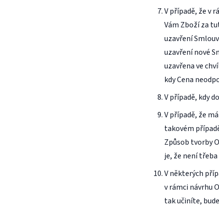
V případě, že v
Vám Zboží za tut
uzavření Smlouv
uzavření nové S
uzavřena ve chví
kdy Cena neodpov
V případě, kdy d
V případě, že má
takovém případě
Způsob tvorby Ob
je, že není třeb
V některých příp
v rámci návrhu O
tak učiníte, bud