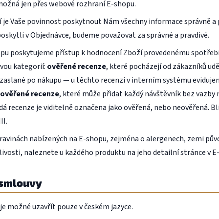
možná jen přes webové rozhraní E-shopu.
í je Vaše povinnost poskytnout Nám všechny informace správně a 
poskytli v Objednávce, budeme považovat za správné a pravdivé.
u poskytujeme přístup k hodnocení Zboží provedenému spotřebi
vou kategorií:
ověřené recenze
, které pocházejí od zákazníků ud
 zaslané po nákupu — u těchto recenzí v interním systému eviduj
ověřené recenze
, které může přidat každý návštěvník bez vazby 
á recenze je viditelně označena jako ověřená, nebo neověřená. Bl
II.
ravinách nabízených na E-shopu, zejména o alergenech, zemi půvo
ivosti, naleznete u každého produktu na jeho detailní stránce v E
í smlouvy
je možné uzavřít pouze v českém jazyce.