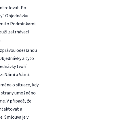
ntrolovat. Po
by" Objednávku
těmito Podmínkami,
uží zatrhávací
.
 zprávou odeslanou
Objednávky a tyto
ednávky tvoří
zi Námi a Vámi.
ména o situace, kdy
ší strany umožněno.
. V případě, že
ntaktovat a
. Smlouva je v