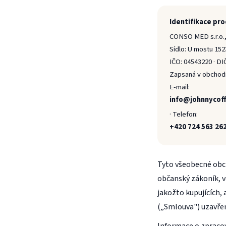
Identifikace pro
CONSO MED s.r.o.,
Sídlo: U mostu 152
IČO: 04543220 · D
Zapsaná v obchodní
E-mail:
info@johnnycof
· Telefon:
+420 724 563 26
Tyto všeobecné obch
občanský zákoník, v
jakožto kupujících, 
(„Smlouva") uzavře
Informace o zpracov