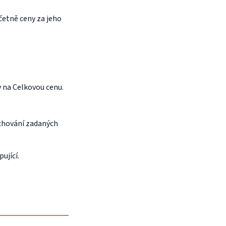
včetně ceny za jeho
 na Celkovou cenu.
uchování zadaných
ující.