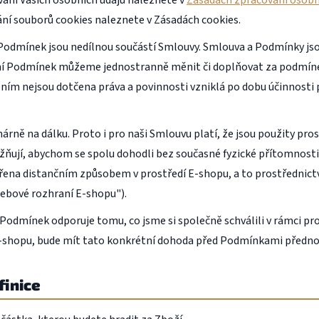
ní souborů cookies naleznete v Zásadách cookies.
Podmínek jsou nedílnou součástí Smlouvy. Smlouva a Podmínky js
ní Podmínek můžeme jednostranně měnit či doplňovat za podmínek
ním nejsou dotčena práva a povinnosti vzniklá po dobu účinnosti
ně na dálku. Proto i pro naši Smlouvu platí, že jsou použity pr
žňují, abychom se spolu dohodli bez současné fyzické přítomnosti 
řena distančním způsobem v prostředí E-shopu, a to prostřednict
ebové rozhraní E-shopu").
Podmínek odporuje tomu, co jsme si společně schválili v rámci pr
shopu, bude mít tato konkrétní dohoda před Podmínkami předno
finice