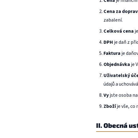
Cena
je finanční
Cena za doprav
zabalení.
Celková cena
je
DPH
je daň z př
Faktura
je daňov
Objednávka
je 
Uživatelský úč
údajů a uchováv
Vy
jste osoba na
Zboží
je vše, co
II. Obecná u