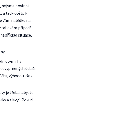
, nejsme povinni
, a tedy došlo k
me Vám nabídku na
v takovém případě
 například situace,
ny.
nictvím. I v
edvyplněných údajů.
účtu, výhodou však
vy je třeba, abyste
rky a slevy". Pokud