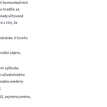
ití komunikačních
ou hradíte za
áklady účtované
e s tím, že
jednávku. V tomto
 máte zájem,
ném způsobu
i uživatelského
 budou uvedeny
;
oží, zejména jméno,