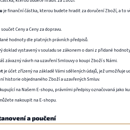
 částka, kterou budete hradit za Zboží.
u
je finanční částka, kterou budete hradit za doručení Zboží, a to 
 součet Ceny a Ceny za dopravu.
idané hodnoty dle platných právních předpisů.
ý doklad vystavený v souladu se zákonem o dani z přidané hodnoty
Váš závazný návrh na uzavření Smlouvy o koupi Zboží s Námi.
et
je účet zřízený na základě Vámi sdělených údajů, jež umožňuje 
ání historie objednaného Zboží a uzavřených Smluv.
kupující na Našem E-shopu, právními předpisy označovaná jako kup
 můžete nakoupit na E-shopu.
stanovení a poučení