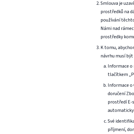
Smlouva je uzav
prostředků na dá
používání těchto
Námi nad rámec 
prostředky komu
K tomu, abychom
návrhu musí být 
Informace o 
tlačítkem „P
Informace o 
doručení Zbo
prostředí E-
automaticky 
Své identifi
příjmení, dor