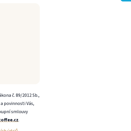
kona č. 89/2012 Sb.,
a povinnosti Vás,
ě kupní smlouvy
offee.cz
.
ích údajů
.