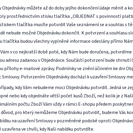
y Objednávky můžete až do doby jejího dokončení údaje měnit a ko
oly prostřednictvím stisku tlačítka „OBJEDNAT s povinností plat
 stiskem tlačítka musíte potvrdit Vaše seznámení se a souhlas s 
dě nebude možné Objednávku dokončit. K potvrzení a souhlasu slo
sku tlačítka budou všechny vyplněné informace odeslány přímo Nám
 Vám v co nejkratší době poté, kdy Nám bude doručena, potvrdíme
ou adresu zadanou v Objednávce. Součástí potvrzení bude shrnutí 
 přílohy e-mailové zprávy. Podmínky ve znění účinném ke dni Obj
t Smlouvy. Potvrzením Objednávky dochází k uzavření Smlouvy me
případy, kdy Vám nebudeme moci Objednávku potvrdit. Jedná se zej
pné nebo kdy objednáte větší počet kusů Zboží, než kolik je z Na
imálním počtu Zboží Vám vždy v rámci E-shopu předem poskytneme
i důvod, pro který nemůžeme Objednávku potvrdit, budeme Vás ko
ídku na uzavření Smlouvy v pozměněné podobě oproti Objednávce
uzavřena ve chvíli, kdy Naši nabídku potvrdíte.