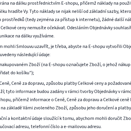
írána na dálku prostřednictvím E-shopu, přičemž náklady na použ
lku hradíte Vy. Tyto náklady se nijak neliší od základní sazby, kter
 prostředků (tedy zejména za přístup k internetu), žádné další n
Celkové ceny nemusíte očekávat. Odesláním Objednávky souhlasít
nikace na dálku využíváme.
 mohli Smlouvu uzavřít, je třeba, abyste na E-shopu vytvořili Ob
uvedeny následující údaje:
nakupovaném Zboží (na E-shopu označujete Zboží, o jehož nákup
řidat do košíku");
Ceně, Ceně za dopravu, způsobu platby Celkové ceny a požadova
ží; tyto informace budou zadány v rámci tvorby Objednávky v rámc
shopu, přičemž informace o Ceně, Ceně za dopravu a Celkové ceně
na základě Vámi zvoleného Zboží, způsobu jeho doručení a platby
kační a kontaktní údaje sloužící k tomu, abychom mohli doručit Zb
učovací adresu, telefonní číslo a e-mailovou adresu.