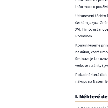
Informace o používá
Ustanovení těchto 
českém jazyce. Zně
XVI. Tímto ustanove
Podmínek.
Komunikujeme primár
na dálku, které umo
Smlouva je tak uzav
webové stránky („w
Pokud některá část 
nákupu na Našem E-
I. Některé de