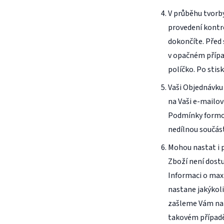
V průběhu tvorb
provedení kontr
dokončíte. Před
v opačném přípa
políčko. Po sti
Vaši Objednávku
na Vaši e-mailov
Podmínky formou
nedílnou součás
Mohou nastat i 
Zboží není dostu
Informaci o max
nastane jakýkol
zašleme Vám nab
takovém případě 