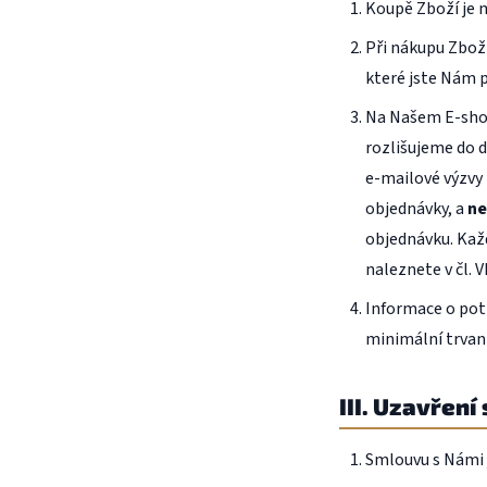
Koupě Zboží je 
Při nákupu Zbož
které jste Nám 
Na Našem E-shop
rozlišujeme do d
e-mailové výzvy
objednávky, a
ne
objednávku. Každ
naleznete v čl. VI
Informace o pot
minimální trvanl
III. Uzavřen
Smlouvu s Námi 