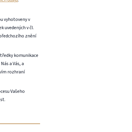
ou vyhotoveny v
 uvedených v čl.
 předchozího znění
ostředky komunikace
Nás a Vás, a
vím rozhraní
ocesu Vašeho
st.