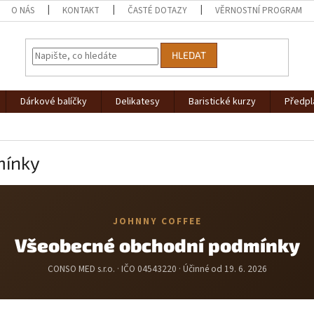
O NÁS
KONTAKT
ČASTÉ DOTAZY
VĚRNOSTNÍ PROGRAM
HLEDAT
Dárkové balíčky
Delikatesy
Baristické kurzy
Předpl
mínky
JOHNNY COFFEE
Všeobecné obchodní podmínky
CONSO MED s.r.o. · IČO 04543220 · Účinné od 19. 6. 2026