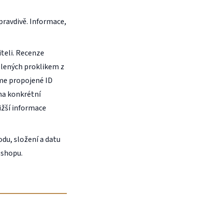
pravdivě. Informace,
teli. Recenze
ělených proklikem z
eme propojené ID
na konkrétní
ižší informace
du, složení a datu
-shopu.