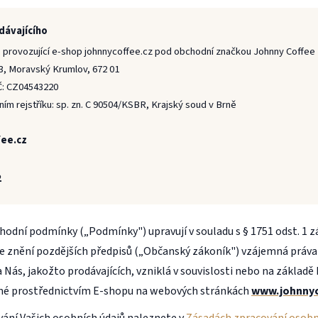
dávajícího
 provozující e-shop johnnycoffee.cz pod obchodní značkou Johnny Coffee
3, Moravský Krumlov, 672 01
IČ: CZ04543220
m rejstříku: sp. zn. C 90504/KSBR, Krajský soud v Brně
fee.cz
2
odní podmínky („Podmínky") upravují v souladu s § 1751 odst. 1 zá
e znění pozdějších předpisů („Občanský zákoník") vzájemná práva 
a Nás, jakožto prodávajících, vzniklá v souvislosti nebo na základ
né prostřednictvím E-shopu na webových stránkách
www.johnnyc
ání Vašich osobních údajů naleznete v
Zásadách zpracování osobn