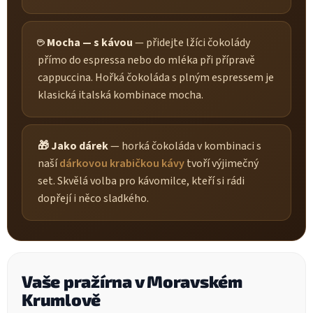
☕ Mocha — s kávou
— přidejte lžíci čokolády
přímo do espressa nebo do mléka při přípravě
cappuccina. Hořká čokoláda s plným espressem je
klasická italská kombinace mocha.
🎁 Jako dárek
— horká čokoláda v kombinaci s
naší
dárkovou krabičkou kávy
tvoří výjimečný
set. Skvělá volba pro kávomilce, kteří si rádi
dopřejí i něco sladkého.
Vaše pražírna v Moravském
Krumlově