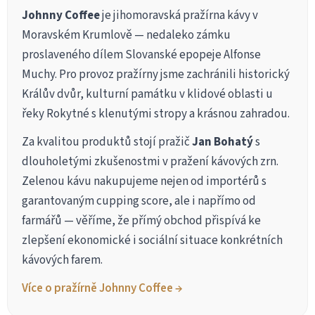
Johnny Coffee
je jihomoravská pražírna kávy v
Moravském Krumlově — nedaleko zámku
proslaveného dílem Slovanské epopeje Alfonse
Muchy. Pro provoz pražírny jsme zachránili historický
Králův dvůr, kulturní památku v klidové oblasti u
řeky Rokytné s klenutými stropy a krásnou zahradou.
Za kvalitou produktů stojí pražič
Jan Bohatý
s
dlouholetými zkušenostmi v pražení kávových zrn.
Zelenou kávu nakupujeme nejen od importérů s
garantovaným cupping score, ale i napřímo od
farmářů — věříme, že přímý obchod přispívá ke
zlepšení ekonomické i sociální situace konkrétních
kávových farem.
Více o pražírně Johnny Coffee →