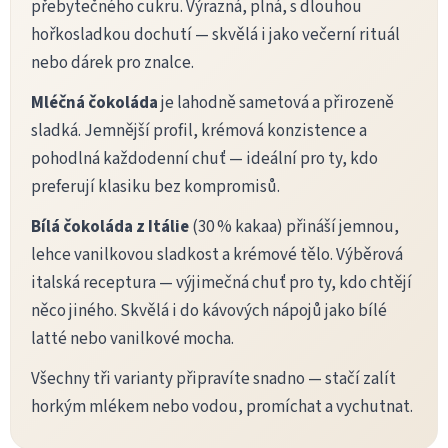
v
přebytečného cukru. Výrazná, plná, s dlouhou
k
hořkosladkou dochutí — skvělá i jako večerní rituál
y
v
nebo dárek pro znalce.
ý
p
Mléčná čokoláda
je lahodně sametová a přirozeně
i
sladká. Jemnější profil, krémová konzistence a
s
u
pohodlná každodenní chuť — ideální pro ty, kdo
preferují klasiku bez kompromisů.
Bílá čokoláda z Itálie
(30 % kakaa) přináší jemnou,
lehce vanilkovou sladkost a krémové tělo. Výběrová
italská receptura — výjimečná chuť pro ty, kdo chtějí
něco jiného. Skvělá i do kávových nápojů jako bílé
latté nebo vanilkové mocha.
Všechny tři varianty připravíte snadno — stačí zalít
horkým mlékem nebo vodou, promíchat a vychutnat.