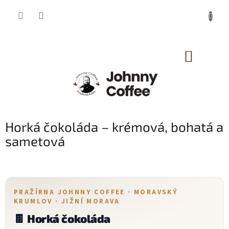
Přejít
na
obsah
NÁKUP
KOŠÍK
Horká čokoláda – krémová, bohatá a
sametová
PRAŽÍRNA JOHNNY COFFEE · MORAVSKÝ
KRUMLOV · JIŽNÍ MORAVA
🍫 Horká čokoláda