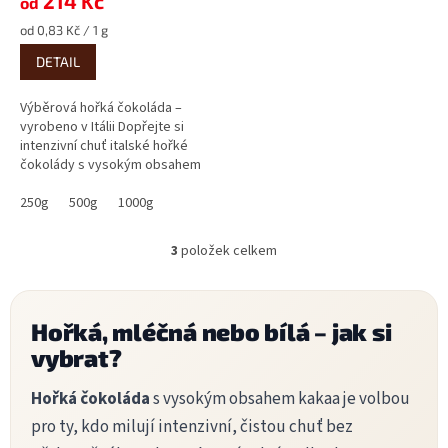
214 Kč
produktu
od
je
Měrná
od 0,83 Kč / 1 g
5,0
cena:
z
DETAIL
5
hvězdiček.
Výběrová hořká čokoláda –
vyrobeno v Itálii Dopřejte si
intenzivní chuť italské hořké
čokolády s vysokým obsahem
kakaa (73 %) a kakaového másla
(42 %). Je...
250g
500g
1000g
3
položek celkem
O
v
l
á
Hořká, mléčná nebo bílá – jak si
d
vybrat?
a
c
í
Hořká čokoláda
s vysokým obsahem kakaa je volbou
p
pro ty, kdo milují intenzivní, čistou chuť bez
r