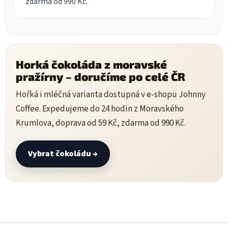
zdarma od 990 Kč.
Horká čokoláda z moravské
pražírny – doručíme po celé ČR
Hořká i mléčná varianta dostupná v e-shopu Johnny
Coffee. Expedujeme do 24 hodin z Moravského
Krumlova, doprava od 59 Kč, zdarma od 990 Kč.
Vybrat čokoládu →
Z