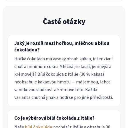
Časté otázky
Jaký je rozdíl mezi hořkou, mléčnou a bílou
čokoládou?
Hořká čokoláda má vysoký obsah kakaa, intenzivní
chuť a minimum cukru. Mléčná je sladší, jemnější a
krémovější. Bílá čokoláda z Itálie (30 % kakaa)
neobsahuje kakaovou hmotu — má jemnou, lehce
vanilkovou sladkost a krémové tělo. Každá
varianta chutná jinak a hodí se pro jiné příležitosti.
Co je výběrová bílá čokoláda z Itálie?
Naše
bílá čokoláda
pochází z Itálie a obsahuje 30