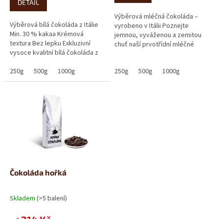
5
DETAIL
hvězdiček.
Výběrová mléčná čokoláda –
Výběrová bílá čokoláda z Itálie
vyrobeno v Itálii Poznejte
Min. 30 % kakaa Krémová
jemnou, vyváženou a zemitou
textura Bez lepku Exkluzivní
chuť naší prvotřídní mléčné
vysoce kvalitní bílá čokoláda z
čokolády, vyráběné v Itálii.
Itálie s jemnou, krémovou...
Obsahuje vysoký...
250g
500g
1000g
250g
500g
1000g
Čokoláda hořká
Skladem
(>5 balení)
Průměrné
hodnocení