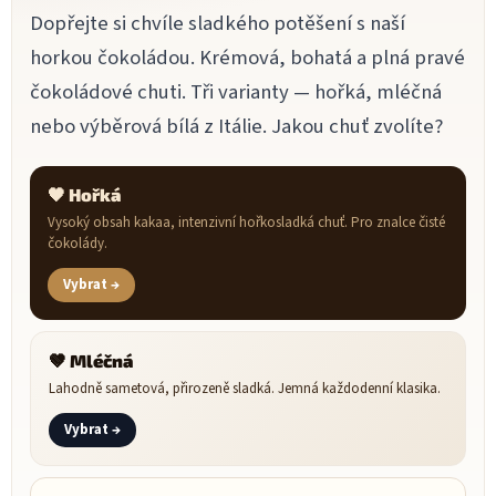
Dopřejte si chvíle sladkého potěšení s naší
horkou čokoládou. Krémová, bohatá a plná pravé
čokoládové chuti. Tři varianty — hořká, mléčná
nebo výběrová bílá z Itálie. Jakou chuť zvolíte?
🖤 Hořká
Vysoký obsah kakaa, intenzivní hořkosladká chuť. Pro znalce čisté
čokolády.
Vybrat →
🤎 Mléčná
Lahodně sametová, přirozeně sladká. Jemná každodenní klasika.
Vybrat →