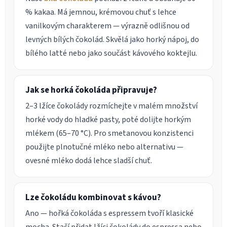
% kakaa. Má jemnou, krémovou chuť s lehce
vanilkovým charakterem — výrazně odlišnou od
levných bílých čokolád. Skvělá jako horký nápoj, do
bílého latté nebo jako součást kávového koktejlu.
Jak se horká čokoláda připravuje?
2–3 lžíce čokolády rozmíchejte v malém množství
horké vody do hladké pasty, poté dolijte horkým
mlékem (65–70 °C). Pro smetanovou konzistenci
použijte plnotučné mléko nebo alternativu —
ovesné mléko dodá lehce sladší chuť.
Lze čokoládu kombinovat s kávou?
Ano — hořká čokoláda s espressem tvoří klasické