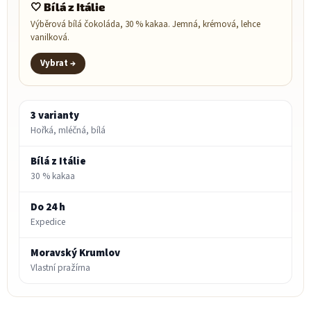
🤍 Bílá z Itálie
Výběrová bílá čokoláda, 30 % kakaa. Jemná, krémová, lehce
vanilková.
Vybrat →
3 varianty
Hořká, mléčná, bílá
Bílá z Itálie
30 % kakaa
Do 24 h
Expedice
Moravský Krumlov
Vlastní pražírna