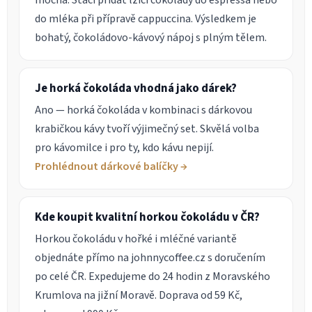
mocha. Stačí přidat lžíci čokolády do espressa nebo
do mléka při přípravě cappuccina. Výsledkem je
bohatý, čokoládovo-kávový nápoj s plným tělem.
Je horká čokoláda vhodná jako dárek?
Ano — horká čokoláda v kombinaci s dárkovou
krabičkou kávy tvoří výjimečný set. Skvělá volba
pro kávomilce i pro ty, kdo kávu nepijí.
Prohlédnout dárkové balíčky →
Kde koupit kvalitní horkou čokoládu v ČR?
Horkou čokoládu v hořké i mléčné variantě
objednáte přímo na johnnycoffee.cz s doručením
po celé ČR. Expedujeme do 24 hodin z Moravského
Krumlova na jižní Moravě. Doprava od 59 Kč,