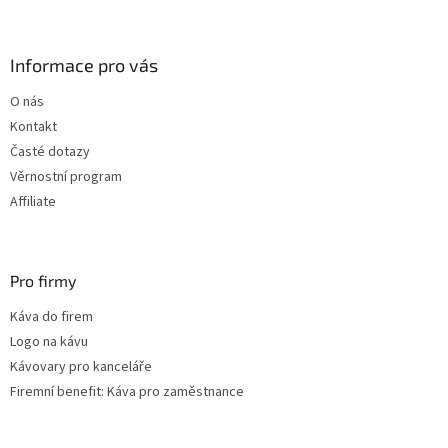
á
p
a
Informace pro vás
t
O nás
í
Kontakt
Časté dotazy
Věrnostní program
Affiliate
Pro firmy
Káva do firem
Logo na kávu
Kávovary pro kanceláře
Firemní benefit: Káva pro zaměstnance