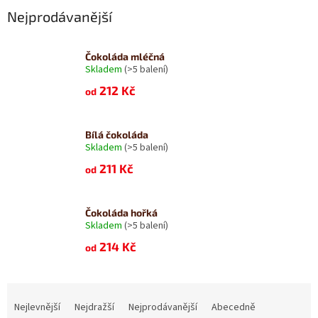
Nejprodávanější
Čokoláda mléčná
Skladem
(>5 balení)
212 Kč
od
Bílá čokoláda
Skladem
(>5 balení)
211 Kč
od
Čokoláda hořká
Skladem
(>5 balení)
214 Kč
od
Ř
a
Nejlevnější
Nejdražší
Nejprodávanější
Abecedně