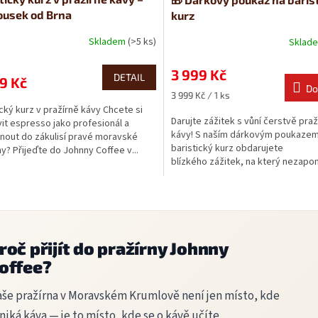
ousek od Brna
kurz
Skladem
(>5 ks)
Sklad
3 999 Kč
DETAIL
9 Kč
Do
Měrná
3 999 Kč / 1 ks
cena:
ický kurz v pražírně kávy Chcete si
Darujte zážitek s vůní čerstvě pra
vit espresso jako profesionál a
kávy! S naším dárkovým poukazem
nout do zákulisí pravé moravské
baristický kurz obdarujete
ny? Přijeďte do Johnny Coffee v...
blízkého zážitek, na který nezap
kávovým...
O
v
l
á
roč přijít do pražírny Johnny
d
a
offee?
c
í
še pražírna v Moravském Krumlově není jen místo, kde
p
niká káva — je to místo, kde se o kávě učíte,
r