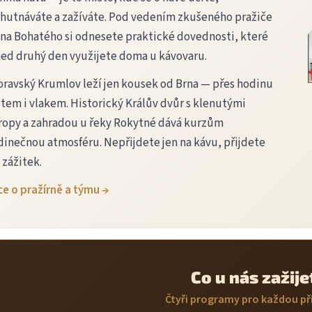
v
hutnáváte a zažíváte. Pod vedením zkušeného pražiče
k
na Bohatého si odnesete praktické dovednosti, které
y
v
ed druhý den využijete doma u kávovaru.
ý
p
ravský Krumlov leží jen kousek od Brna — přes hodinu
i
tem i vlakem. Historický Králův dvůr s klenutými
s
u
ropy a zahradou u řeky Rokytné dává kurzům
dinečnou atmosféru. Nepřijdete jen na kávu, přijdete
 zážitek.
ce o pražírně a týmu →
Co u nás zažije
Čtyři programy pro každou pří