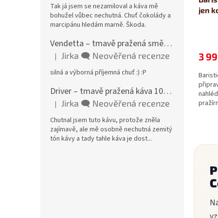
Tak já jsem se nezamiloval a káva mě
jen k
bohužel vůbec nechutná. Chuť čokolády a
marcipánu hledám marně. Škoda.
Vendetta – tmavě pražená směs 85 % Arabica a 15 % Robusta
Jirka 🗨️ Neověřená recenze
3 99
|
Hodnocení produktu je 5 z 5 hvězdiček.
silná a výborná příjemná chuť :) :P
Barist
připra
Driver – tmavě pražená káva 100 % Robusta, Tanzanie
nahléd
Jirka 🗨️ Neověřená recenze
pražír
|
Hodnocení produktu je 3 z 5 hvězdiček.
Chutnal jsem tuto kávu, protože zněla
zajímavě, ale mě osobně nechutná zemitý
tón kávy a tady tahle káva je dost...
P
C
Na
vz