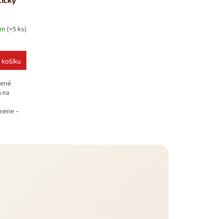
em
(>5 ks)
 košíku
žené
 na
omene –