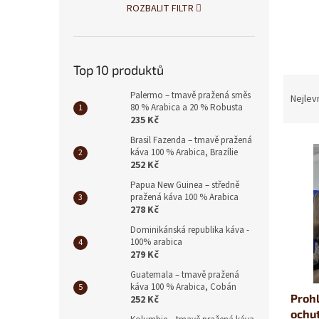
ROZBALIT FILTR
Top 10 produktů
Ř
Palermo – tmavě pražená směs
a
Nejlev
80 % Arabica a 20 % Robusta
z
235 Kč
e
Brasil Fazenda – tmavě pražená
V
n
káva 100 % Arabica, Brazílie
ý
í
252 Kč
p
p
Papua New Guinea – středně
i
r
pražená káva 100 % Arabica
s
o
278 Kč
p
d
Dominikánská republika káva -
r
u
100% arabica
o
k
279 Kč
d
t
Guatemala – tmavě pražená
u
ů
káva 100 % Arabica, Cobán
Prohl
k
252 Kč
ochu
t