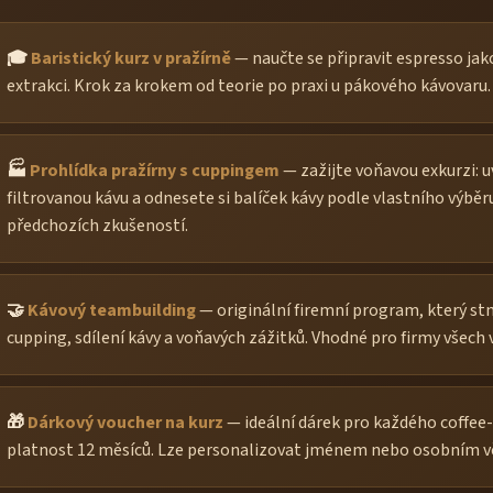
🎓
Baristický kurz v pražírně
— naučte se připravit espresso jak
extrakci. Krok za krokem od teorie po praxi u pákového kávovaru. 
🏭
Prohlídka pražírny s cuppingem
— zažijte voňavou exkurzi: u
filtrovanou kávu a odnesete si balíček kávy podle vlastního výběr
předchozích zkušeností.
🤝
Kávový teambuilding
— originální firemní program, který st
cupping, sdílení kávy a voňavých zážitků. Vhodné pro firmy všech v
🎁
Dárkový voucher na kurz
— ideální dárek pro každého coffee
platnost 12 měsíců. Lze personalizovat jménem nebo osobním 