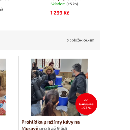
Skladem
(>5 ks)
í)
1 299 Kč
5
položek celkem
od
6 495 Kč
–53 %
Prohlídka pražírny kávy na
Moravě
pro 5 až 9 lidí