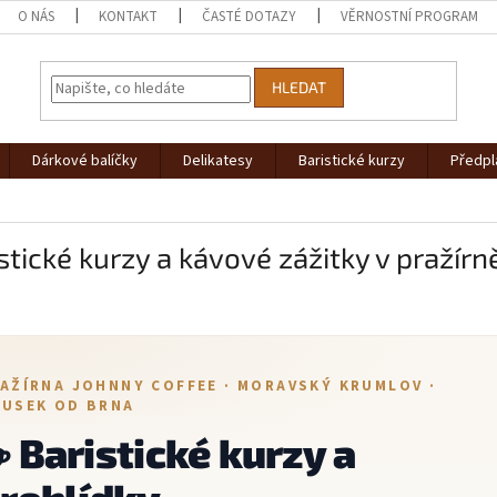
O NÁS
KONTAKT
ČASTÉ DOTAZY
VĚRNOSTNÍ PROGRAM
HLEDAT
Dárkové balíčky
Delikatesy
Baristické kurzy
Předpl
stické kurzy a kávové zážitky v pražírn
AŽÍRNA JOHNNY COFFEE · MORAVSKÝ KRUMLOV ·
USEK OD BRNA
 Baristické kurzy a