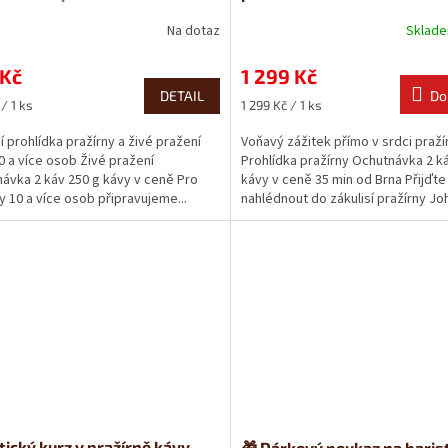
Na dotaz
Sklad
 Kč
1 299 Kč
DETAIL
Do
Měrná
/ 1 ks
1 299 Kč / 1 ks
cena:
í prohlídka pražírny a živé pražení
Voňavý zážitek přímo v srdci praží
0 a více osob Živé pražení
Prohlídka pražírny Ochutnávka 2 k
ávka 2 káv 250 g kávy v ceně Pro
kávy v ceně 35 min od Brna Přijďte
y 10 a více osob připravujeme...
nahlédnout do zákulisí pražírny Joh
tický kurz v pražírně kávy –
🎁 Dárkový poukaz na baris