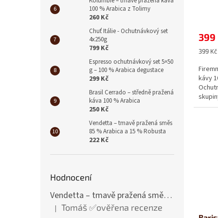
Kolumbie – tmavě pražená káva
ů
100 % Arabica z Tolimy
260 Kč
Chuť Itálie - Ochutnávkový set
399
4x250g
799 Kč
Měrná
399 Kč 
cena:
Espresso ochutnávkový set 5×50
Firemn
g – 100 % Arabica degustace
kávy 1
299 Kč
Ochutn
Brasil Cerrado – středně pražená
skupin
káva 100 % Arabica
250 Kč
Vendetta – tmavě pražená směs
85 % Arabica a 15 % Robusta
222 Kč
Hodnocení
Vendetta – tmavě pražená směs 85 % Arabica a 15 % Robusta
Tomáš ✅ověřena recenze
|
Hodnocení produktu je 1 z 5 hvězdiček.
Baris