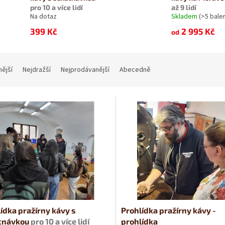
pro 10 a více lidí
až 9 lidí
Na dotaz
Skladem
(>5 balen
399 Kč
2 995 Kč
od
nější
Nejdražší
Nejprodávanější
Abecedně
ídka pražírny kávy s
Prohlídka pražírny kávy -
tnávkou
pro 10 a více lidí
prohlídka