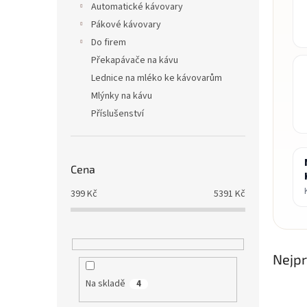
Automatické kávovary
Pákové kávovary
Do firem
Překapávače na kávu
Lednice na mléko ke kávovarům
Mlýnky na kávu
Příslušenství
Cena
399
Kč
5391
Kč
Nejpr
Na skladě
4