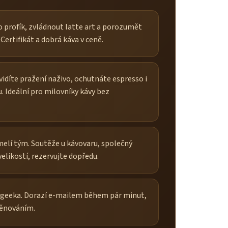
o profík, zvládnout latte art a porozumět
Certifikát a dobrá káva v ceně.
vidíte pražení naživo, ochutnáte espresso i
u. Ideální pro milovníky kávy bez
melí tým. Soutěže u kávovaru, společný
elikostí, rezervujte dopředu.
-geeka. Dorazí e-mailem během pár minut,
věnováním.