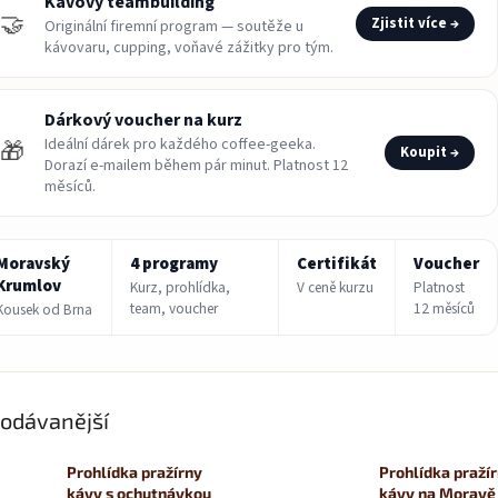
Kávový teambuilding
🤝
Zjistit více →
Originální firemní program — soutěže u
kávovaru, cupping, voňavé zážitky pro tým.
Dárkový voucher na kurz
Ideální dárek pro každého coffee-geeka.
🎁
Koupit →
Dorazí e-mailem během pár minut. Platnost 12
měsíců.
Moravský
4 programy
Certifikát
Voucher
Krumlov
Kurz, prohlídka,
V ceně kurzu
Platnost
team, voucher
12 měsíců
Kousek od Brna
odávanější
Prohlídka pražírny
Prohlídka praží
kávy s ochutnávkou
kávy na Morav