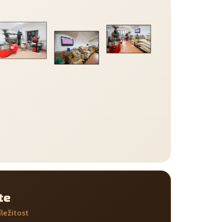
te
ležitost