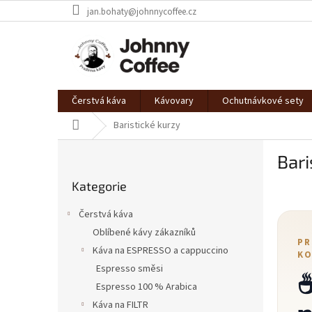
Přejít
jan.bohaty@johnnycoffee.cz
na
obsah
Čerstvá káva
Kávovary
Ochutnávkové sety
Domů
Baristické kurzy
P
Bari
o
Přeskočit
s
Kategorie
kategorie
t
r
Čerstvá káva
a
Oblíbené kávy zákazníků
n
PR
Káva na ESPRESSO a cappuccino
n
KO
í
Espresso směsi
☕
p
Espresso 100 % Arabica
a
Káva na FILTR