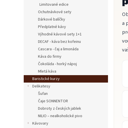
p
n
Limitované edice
e
Ochutnávkové sety
Ob
l
Dárkové balíčky
a 
Předplatné kávy
pr
Výhodné kávové sety 1+1
vo
DECAF - káva bez kofeinu
va
Cascara - čaj a limonáda
Káva do firmy
Čokoláda - horký nápoj
Mletá káva
Baristické kurzy
Delikatesy
Šufan
Čaje SONNENTOR
Dobroty z českých jablek
NILIO – nealkoholické pivo
Kávovary