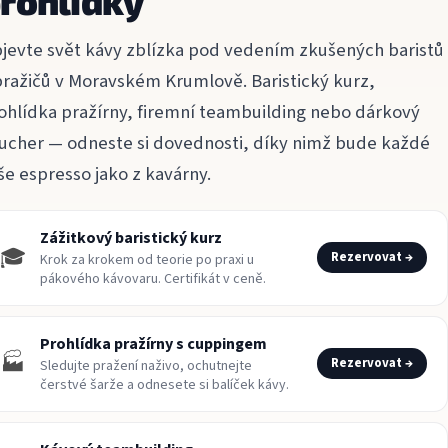
rohlídky
jevte svět kávy zblízka pod vedením zkušených baristů
pražičů v Moravském Krumlově. Baristický kurz,
ohlídka pražírny, firemní teambuilding nebo dárkový
ucher — odneste si dovednosti, díky nimž bude každé
še espresso jako z kavárny.
Zážitkový baristický kurz
🎓
Rezervovat →
Krok za krokem od teorie po praxi u
pákového kávovaru. Certifikát v ceně.
Prohlídka pražírny s cuppingem
🏭
Rezervovat →
Sledujte pražení naživo, ochutnejte
čerstvé šarže a odnesete si balíček kávy.