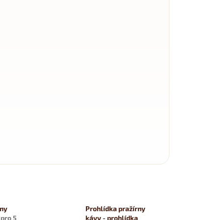
rny
Prohlídka pražírny
ě
pro 5
kávy - prohlídka