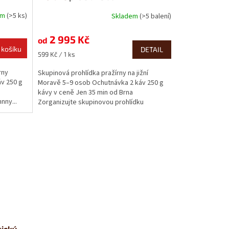
em
(>5 ks)
Skladem
(>5 balení)
2 995 Kč
od
 košíku
DETAIL
Měrná
599 Kč / 1 ks
cena:
rny
Skupinová prohlídka pražírny na jižní
áv 250 g
Moravě 5–9 osob Ochutnávka 2 káv 250 g
kávy v ceně Jen 35 min od Brna
nny...
Zorganizujte skupinovou prohlídku
pražírny...
tický