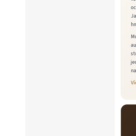
oc
Ja
hn
Mo
au
st
je
na
Ví