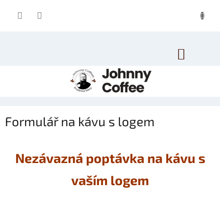
Přejít
na
obsah
NÁKUP
KOŠÍK
Formulář na kávu s logem
Nezávazná poptávka na kávu s
vaším logem