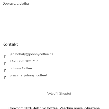
Doprava a platba
Kontakt
jan.bohaty
@
johnnycoffee.cz
+420 723 182 717
Johnny Coffee
prazirna_johnny_coffee/
Vytvořil Shoptet
Copyright 2026
Johnny Coffee
. Všechna práva vyhrazena.