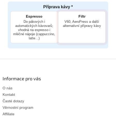
Příprava kávy *
Espresso
Filtr
Do pákových i
V60, AeroPress a další
automatických kávovarů;
alternativní přípravy kávy
vhodná na espresso i
mléčné nápoje (cappuccino,
latte…)
Z
á
p
a
Informace pro vás
t
O nás
í
Kontakt
Časté dotazy
Věrnostní program
Affiliate