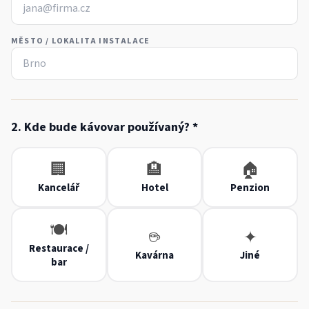
MĚSTO / LOKALITA INSTALACE
2. Kde bude kávovar používaný? *
🏢
🏨
🏠
Kancelář
Hotel
Penzion
🍽️
☕
✦
Restaurace /
Kavárna
Jiné
bar