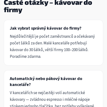
Časté otázky – kávovar do
firmy
Jak vybrat správný kávovar do firmy?
Nejdůležitější je počet zaměstnanců a očekávaný
počet šálků za den. Malé kanceláře potřebují
kávovar do 30 šálků, větší firmy 100–200 šálků.
Poradíme zdarma.
Automatický nebo pákový kávovar do
kanceláře?
V kancelářích se nejčastěji volí automatické
kávovary — zvládnou espresso i mléčné nápoje
stiskem jednoho tlačítka, bez potřeby vyškolené