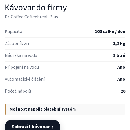
Kávovar do firmy
Dr. Coffee Coffeebreak Plus
Kapacita
100 šálků / den
Zásobník zrn
1,2 kg
Nádržka na vodu
8 litrů
Připojení na vodu
Ano
Automatické čištění
Ano
Počet nápojů
20
Možnost napojit platební systém
Zobrazit kávovar →