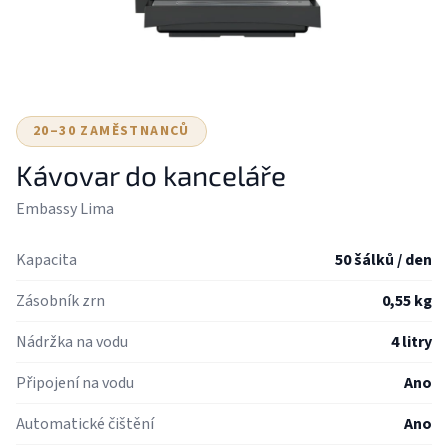
20–30 ZAMĚSTNANCŮ
Kávovar do kanceláře
Embassy Lima
Kapacita
50 šálků / den
Zásobník zrn
0,55 kg
Nádržka na vodu
4 litry
Připojení na vodu
Ano
Automatické čištění
Ano