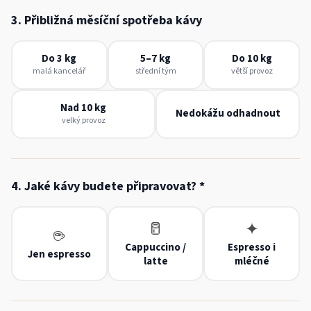
3. Přibližná měsíční spotřeba kávy
Do 3 kg
5–7 kg
Do 10 kg
malá kancelář
střední tým
větší provoz
Nad 10 kg
Nedokážu odhadnout
velký provoz
4. Jaké kávy budete připravovat? *
🥛
✦
☕
Cappuccino /
Espresso i
Jen espresso
latte
mléčné