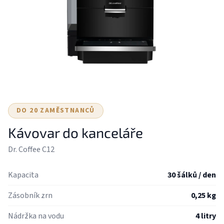
DO 20 ZAMĚSTNANCŮ
Kávovar do kanceláře
Dr. Coffee C12
Kapacita
30 šálků / den
Zásobník zrn
0,25 kg
Nádržka na vodu
4 litry