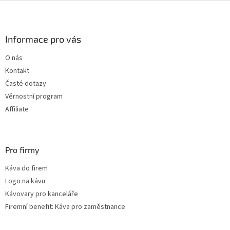
Z
á
p
a
Informace pro vás
t
O nás
í
Kontakt
Časté dotazy
Věrnostní program
Affiliate
Pro firmy
Káva do firem
Logo na kávu
Kávovary pro kanceláře
Firemní benefit: Káva pro zaměstnance