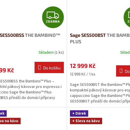
Z
ZDARMA
Z
D
 SES500BSS
THE BAMBINO™
Sage SES500BST
THE BAM
A
PLUS
R
Skladem
(1 ks)
Skla
M
12 999 Kč
Do košíku
99 Kč
Do
A
Měrná
12 999 Kč / 1 ks
cena:
SES500BSS the Bambino™ Plus –
Sage SES500BST the Bambino™ Pl
tní pákový kávovar pro espresso i
kompaktní pákový kávovar pro esp
cino Sage the Bambino™ Plus
cappuccino Sage the Bambino™ Pl
BSS přináší do domácí přípravy
SES500BST přináší do domácí příp
kávy...
rek
+ Dárek
va na kávu
+ Sleva na kávu