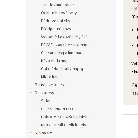
Pák
n
Limitované edice
e
cht
Ochutnávkové sety
l
mle
Dárkové balíčky
Předplatné kávy
Výhodné kávové sety 1+1
DECAF - káva bez kofeinu
Cascara - čaj a limonáda
Káva do firmy
Vyb
Čokoláda - horký nápoj
zku
Mletá káva
Pá
Baristické kurzy
fi
Delikatesy
Šufan
Čaje SONNENTOR
Dobroty z českých jablek
NILIO – nealkoholické pivo
Kávovary