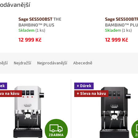
odávanější
Sage SES500BST
THE
Sage SES500BT
BAMBINO™ PLUS
BAMBINO™ PL
Skladem
(1 ks)
Skladem
(1 ks)
12 999 Kč
12 999 Kč
nější
Nejdražší
Nejprodávanější
Abecedně
rek
+ Dárek
va na kávu
+ Sleva na kávu
Z
ZDARMA
Z