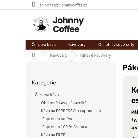
Přejít
jan.bohaty@johnnycoffee.cz
na
obsah
Čerstvá káva
Kávovary
Ochutnávkové sety
Domů
Kávovary
Pákové kávovary
P
Pák
o
Přeskočit
s
Kategorie
kategorie
t
K
r
Čerstvá káva
e
a
Oblíbené kávy zákazníků
n
Káva na ESPRESSO a cappuccino
n
Pá
í
Espresso směsi
ty,
p
Espresso 100 % Arabica
a v
a
Káva na FILTR