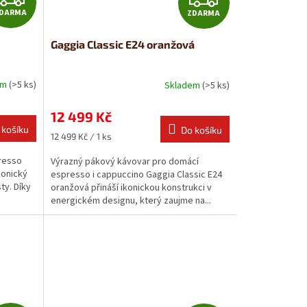
DARMA
ZDARMA
D
D
Gaggia Classic E24 oranžová
A
A
R
R
em
(>5 ks)
Skladem
(>5 ks)
M
M
12 499 Kč
 košíku
Do košíku
A
A
Měrná
12 499 Kč / 1 ks
cena:
resso
Výrazný pákový kávovar pro domácí
konický
espresso i cappuccino Gaggia Classic E24
ty. Díky
oranžová přináší ikonickou konstrukci v
energickém designu, který zaujme na...