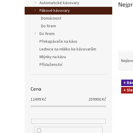
Automatické kávovary
Nejpr
Pákové kávovary
Domácnost
Do firem
Do firem
Překapávače na kávu
Lednice na mléko ke kávovarům
Ř
Mlýnky na kávu
a
Nejlev
Příslušenství
z
e
V
n
+ Dá
ý
í
Cena
+ Sle
p
p
i
r
12499
Kč
259900
Kč
s
o
p
d
r
u
o
k
d
t