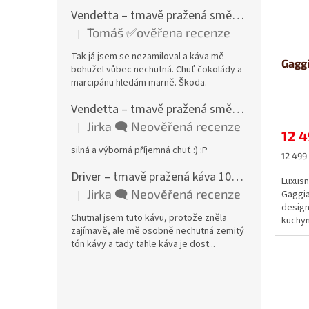
Vendetta – tmavě pražená směs 85 % Arabica a 15 % Robusta
Tomáš ✅ověřena recenze
|
Hodnocení produktu je 1 z 5 hvězdiček.
Tak já jsem se nezamiloval a káva mě
Gaggi
bohužel vůbec nechutná. Chuť čokolády a
marcipánu hledám marně. Škoda.
Vendetta – tmavě pražená směs 85 % Arabica a 15 % Robusta
Jirka 🗨️ Neověřená recenze
|
Hodnocení produktu je 5 z 5 hvězdiček.
12 4
silná a výborná příjemná chuť :) :P
Měrná
12 499 
cena:
Driver – tmavě pražená káva 100 % Robusta, Tanzanie
Luxusn
Jirka 🗨️ Neověřená recenze
Gaggia
|
Hodnocení produktu je 3 z 5 hvězdiček.
design
Chutnal jsem tuto kávu, protože zněla
kuchyn
zajímavě, ale mě osobně nechutná zemitý
tón kávy a tady tahle káva je dost...