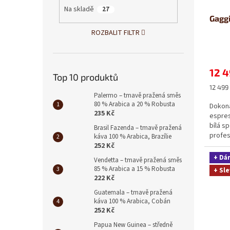
u
ů
Na skladě
27
Gaggi
k
t
ROZBALIT FILTR
ů
12 4
Top 10 produktů
Měrná
12 499 
Palermo – tmavě pražená směs
cena:
80 % Arabica a 20 % Robusta
Dokona
235 Kč
espres
bílá sp
Brasil Fazenda – tmavě pražená
profesi
káva 100 % Arabica, Brazílie
252 Kč
+ Dá
Vendetta – tmavě pražená směs
85 % Arabica a 15 % Robusta
+ Sle
222 Kč
Guatemala – tmavě pražená
káva 100 % Arabica, Cobán
252 Kč
Papua New Guinea – středně