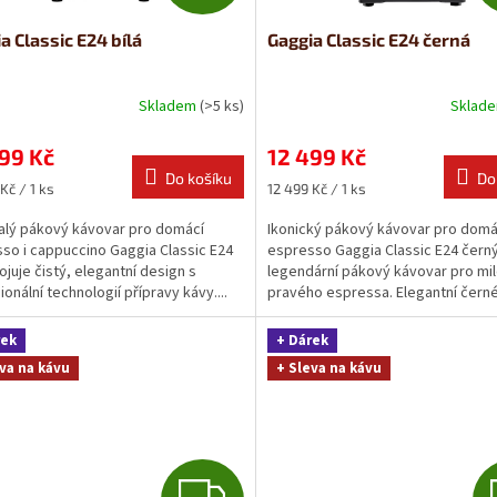
D
a Classic E24 bílá
Gaggia Classic E24 černá
A
R
Skladem
(>5 ks)
Sklad
M
99 Kč
12 499 Kč
Do košíku
Do
A
Měrná
Kč / 1 ks
12 499 Kč / 1 ks
cena:
lý pákový kávovar pro domácí
Ikonický pákový kávovar pro domá
so i cappuccino Gaggia Classic E24
espresso Gaggia Classic E24 černý
ojuje čistý, elegantní design s
legendární pákový kávovar pro mi
onální technologií přípravy kávy....
pravého espressa. Elegantní čern
provedení...
rek
+ Dárek
va na kávu
+ Sleva na kávu
Z