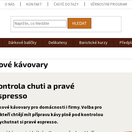
O NÁS
KONTAKT
ČASTÉ DOTAZY
VĚRNOSTNÍ PROGRAM
HLEDAT
Dárkové balíčky
Delikatesy
Baristické kurzy
Předpl
ové kávovary
ontrola chuti a pravé
spresso
kové kávovary pro domácnosti i firmy. Volba pro
 kteří chtějí mít přípravu kávy plně pod kontrolou
ychutnat si pravé espresso.