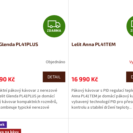
Z
ZDARMA
Z
D
 Glenda PL41PLUS
Lelit Anna PL41TEM
A
R
Objednáno
V
M
DETAIL
90 Kč
16 990 Kč
A
tní pákový kávovar z nerezové
Pákový kávovar s PID regulací teplo
Lelit Glenda PL41PLUS je domácí
Anna PL41TEM je domácí pákový k
 kávovar kompaktních rozměrů,
vybavený technologií PID pro pře
kombinuje typické nerezové
kontrolu a stabilní držení teploty...
vání...
rek
va na kávu