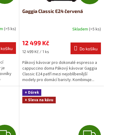
D
D
Gaggia Classic E24 červená
A
A
R
R
em
(>5 ks)
Skladem
(>5 ks)
M
M
12 499 Kč
 košíku
Do košíku
A
A
Měrná
12 499 Kč / 1 ks
cena:
cí
Pákový kávovar pro dokonalé espresso a
 je
cappuccino doma Pákový kávovar Gaggia
lovníky
Classic E24 patří mezi nejoblíbenější
é
modely pro domácí baristy. Kombinuje...
+ Dárek
+ Sleva na kávu
Z
Z