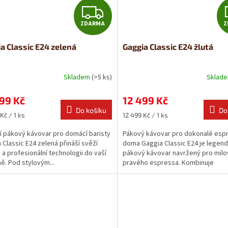
Z
ZDARMA
Z
D
a Classic E24 zelená
Gaggia Classic E24 žlutá
A
R
Skladem
(>5 ks)
Sklad
M
99 Kč
12 499 Kč
Do košíku
Do
A
Měrná
Kč / 1 ks
12 499 Kč / 1 ks
cena:
í pákový kávovar pro domácí baristy
Pákový kávovar pro dokonalé esp
 Classic E24 zelená přináší svěží
doma Gaggia Classic E24 je legend
 a profesionální technologii do vaší
pákový kávovar navržený pro milo
ě. Pod stylovým...
pravého espressa. Kombinuje
celonerezovou...