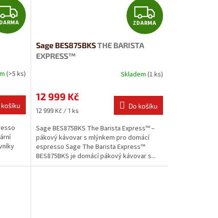
Z
Z
DARMA
ZDARMA
D
D
Sage BES875BKS
THE BARISTA
A
A
EXPRESS™
R
R
em
(>5 ks)
Skladem
(1 ks)
M
M
12 999 Kč
 košíku
Do košíku
A
A
Měrná
12 999 Kč / 1 ks
cena:
resso
Sage BES875BKS The Barista Express™ –
ární
pákový kávovar s mlýnkem pro domácí
vníky
espresso Sage The Barista Express™
BES875BKS je domácí pákový kávovar s...