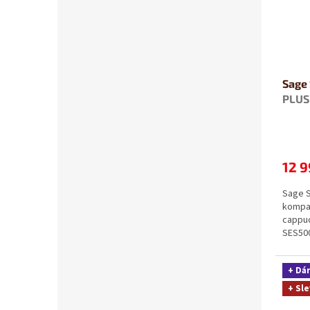
Sage
PLUS
12 9
Sage 
kompak
cappuc
SES500
kávy...
+ Dá
+ Sle