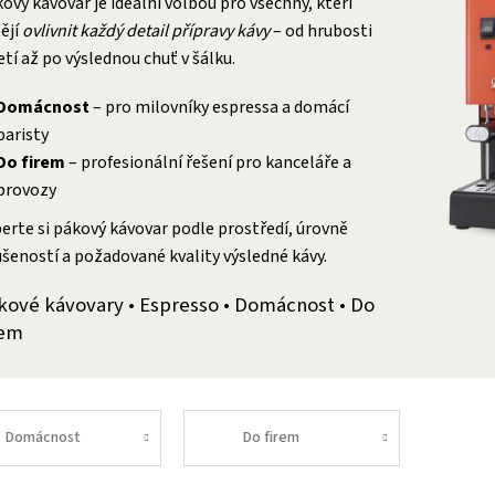
ový kávovar je ideální volbou pro všechny, kteří
ějí
ovlivnit každý detail přípravy kávy
– od hrubosti
tí až po výslednou chuť v šálku.
Domácnost
– pro milovníky espressa a domácí
baristy
Do firem
– profesionální řešení pro kanceláře a
provozy
erte si pákový kávovar podle prostředí, úrovně
šeností a požadované kvality výsledné kávy.
kové kávovary • Espresso • Domácnost • Do
rem
Domácnost
Do firem