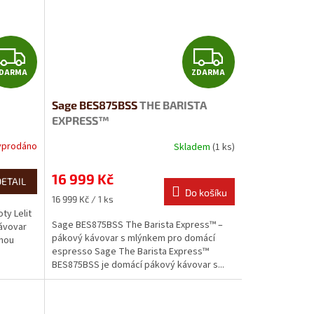
Z
Z
DARMA
ZDARMA
D
D
Sage BES875BSS
THE BARISTA
A
A
EXPRESS™
R
R
yprodáno
Skladem
(1 ks)
M
M
16 999 Kč
DETAIL
Do košíku
A
A
Měrná
16 999 Kč / 1 ks
cena:
ty Lelit
Sage BES875BSS The Barista Express™ –
ávovar
pákový kávovar s mlýnkem pro domácí
snou
espresso Sage The Barista Express™
BES875BSS je domácí pákový kávovar s...