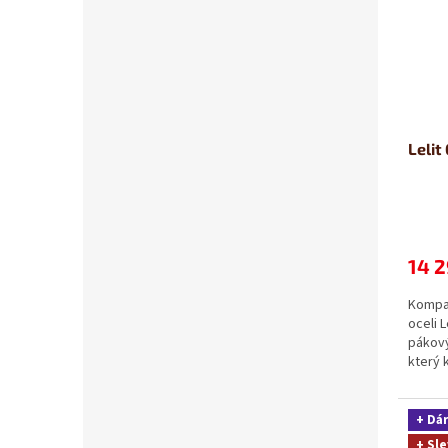
Lelit
14 2
Kompak
oceli 
pákový
který 
zpraco
+ Dá
+ Sle