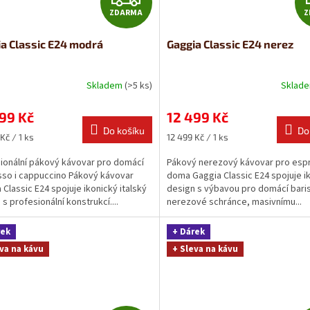
ZDARMA
Z
D
a Classic E24 modrá
Gaggia Classic E24 nerez
A
R
Skladem
(>5 ks)
Sklad
M
99 Kč
12 499 Kč
Do košíku
Do
A
Měrná
Kč / 1 ks
12 499 Kč / 1 ks
cena:
ionální pákový kávovar pro domácí
Pákový nerezový kávovar pro esp
so i cappuccino Pákový kávovar
doma Gaggia Classic E24 spojuje i
 Classic E24 spojuje ikonický italský
design s výbavou pro domácí baris
s profesionální konstrukcí....
nerezové schránce, masivnímu...
rek
+ Dárek
va na kávu
+ Sleva na kávu