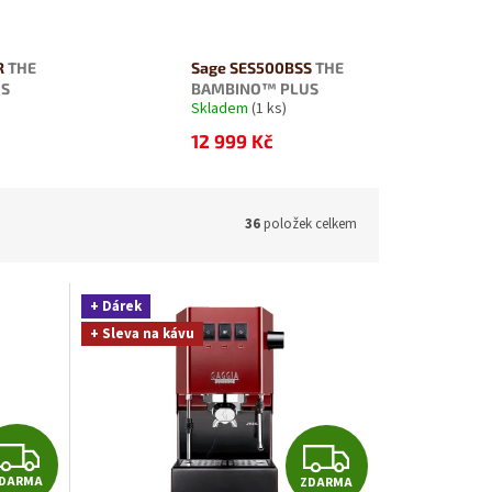
R
THE
Sage SES500BSS
THE
US
BAMBINO™ PLUS
Skladem
(1 ks)
12 999 Kč
36
položek celkem
+ Dárek
+ Sleva na kávu
Z
Z
DARMA
ZDARMA