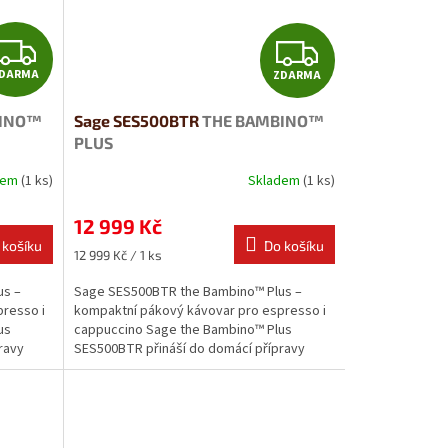
Z
Z
DARMA
ZDARMA
D
D
BINO™
Sage SES500BTR
THE BAMBINO™
A
A
PLUS
R
R
dem
(1 ks)
Skladem
(1 ks)
M
M
12 999 Kč
 košíku
Do košíku
A
A
Měrná
12 999 Kč / 1 ks
cena:
us –
Sage SES500BTR the Bambino™ Plus –
resso i
kompaktní pákový kávovar pro espresso i
us
cappuccino Sage the Bambino™ Plus
ravy
SES500BTR přináší do domácí přípravy
kávy...