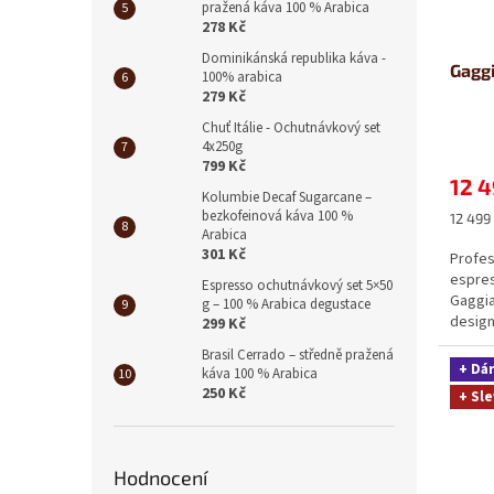
pražená káva 100 % Arabica
278 Kč
Dominikánská republika káva -
Gaggi
100% arabica
279 Kč
Chuť Itálie - Ochutnávkový set
4x250g
799 Kč
12 4
Kolumbie Decaf Sugarcane –
bezkofeinová káva 100 %
Měrná
12 499 
Arabica
cena:
301 Kč
Profes
espres
Espresso ochutnávkový set 5×50
Gaggia
g – 100 % Arabica degustace
design 
299 Kč
Brasil Cerrado – středně pražená
+ Dá
káva 100 % Arabica
250 Kč
+ Sle
Hodnocení