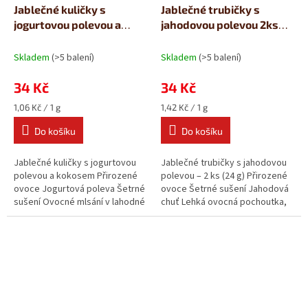
Jablečné kuličky s
Jablečné trubičky s
jogurtovou polevou a
jahodovou polevou 2ks
kokosem (32g)
(24g)
Skladem
(>5 balení)
Skladem
(>5 balení)
34 Kč
34 Kč
Měrná
Měrná
1,06 Kč / 1 g
1,42 Kč / 1 g
cena:
cena:
Do košíku
Do košíku
Jablečné kuličky s jogurtovou
Jablečné trubičky s jahodovou
polevou a kokosem Přirozené
polevou – 2 ks (24 g) Přirozené
ovoce Jogurtová poleva Šetrné
ovoce Šetrné sušení Jahodová
sušení Ovocné mlsání v lahodné
chuť Lehká ovocná pochoutka,
polevě. Jablečné kuličky...
ideální na cesty i jako...