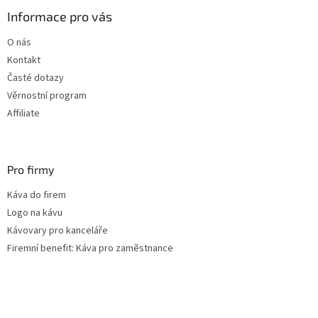
p
a
Informace pro vás
t
O nás
í
Kontakt
Časté dotazy
Věrnostní program
Affiliate
Pro firmy
Káva do firem
Logo na kávu
Kávovary pro kanceláře
Firemní benefit: Káva pro zaměstnance