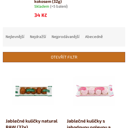
kokosem (32g)
Skladem
(>5 balení)
34 Kč
Ř
a
Nejlevnější
Nejdražší
Nejprodávanější
Abecedně
z
e
n
OTEVŘÍT FILTR
í
p
V
r
ý
o
p
d
i
u
s
k
p
t
r
ů
o
d
Jablečné kuličky natural
Jablečné kuličky s
u
RAW (32g)
jahodovou polevou a