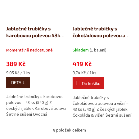
Jablečné trubičky s
Jablečné trubičky s
karobovou polevou 43ks
čokoládovou polevou a
(540g)
višní 43ks (540g)
Momentálně nedostupné
Skladem
(1 balení)
389 Kč
419 Kč
Měrná
Měrná
9,05 Kč / 1 ks
9,74 Kč / 1 ks
cena:
cena:
DETAIL
Do košíku
Jablečné trubičky s karobovou
Jablečné trubičky s
polevou – 43 ks (540 g) Z
čokoládovou polevou a višní –
českých jablek Karobová poleva
43 ks (540 g) Z českých jablek
Šetrné sušení Ovocná
Čokoláda & višeň Šetrné sušení
pochoutka s jemnou karobovou
Ovocná pochoutka s...
chutí....
8
položek celkem
O
v