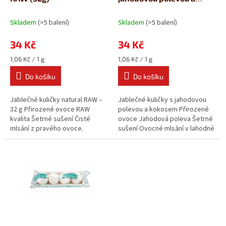
k
kokosem (32g)
t
Skladem
(>5 balení)
Skladem
(>5 balení)
ů
34 Kč
34 Kč
Měrná
Měrná
1,06 Kč / 1 g
1,06 Kč / 1 g
cena:
cena:
Do košíku
Do košíku
Jablečné kuličky natural RAW –
Jablečné kuličky s jahodovou
32 g Přirozené ovoce RAW
polevou a kokosem Přirozené
kvalita Šetrné sušení Čisté
ovoce Jahodová poleva Šetrné
mlsání z pravého ovoce.
sušení Ovocné mlsání v lahodné
Jablečné kuličky natural RAW...
polevě. Jablečné kuličky s...