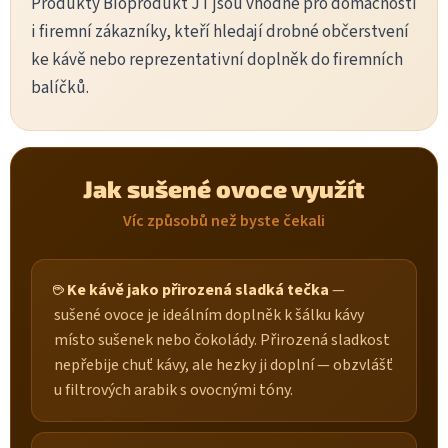
Produkty Bioprodukt JT jsou vhodné pro domácnosti
i firemní zákazníky, kteří hledají drobné občerstvení
ke kávě nebo reprezentativní doplněk do firemních
balíčků.
Jak sušené ovoce využít
Víc způsobů než byste čekali
☕ Ke kávě jako přirozená sladká tečka
—
sušené ovoce je ideálním doplněk k šálku kávy
místo sušenek nebo čokolády. Přirozená sladkost
nepřebije chuť kávy, ale hezky ji doplní — obzvlášť
u filtrových arabik s ovocnými tóny.