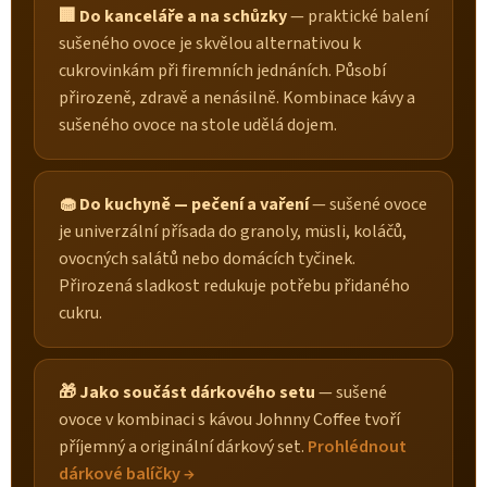
🏢 Do kanceláře a na schůzky
— praktické balení
sušeného ovoce je skvělou alternativou k
cukrovinkám při firemních jednáních. Působí
přirozeně, zdravě a nenásilně. Kombinace kávy a
sušeného ovoce na stole udělá dojem.
🧁 Do kuchyně — pečení a vaření
— sušené ovoce
je univerzální přísada do granoly, müsli, koláčů,
ovocných salátů nebo domácích tyčinek.
Přirozená sladkost redukuje potřebu přidaného
cukru.
🎁 Jako součást dárkového setu
— sušené
ovoce v kombinaci s kávou Johnny Coffee tvoří
příjemný a originální dárkový set.
Prohlédnout
dárkové balíčky →