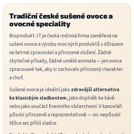
l
á
Tradiční české sušené ovoce a
d
ovocné speciality
a
c
í
Bioprodukt JT je česká rodinná firma zaměřená na
p
sušení ovoce a výrobu ovocných produktů s důrazem
r
v
na šetrné zpracování a přirozené složení. Žádné
k
zbytečné přísady, žádné umělé aromata — jen ovoce
y
v
zpracované tak, aby si zachovalo přirozený charakter
ý
a chuť.
p
i
Sušené ovoce je ideální jako
zdravější alternativa
s
u
ke klasickým sladkostem
, jako doplněk ke kávě
nebo jako součást firemního občerstvení. V kanceláři
působí přirozeně a reprezentativně — nic nepůsobí
těžce ani příliš sladce.