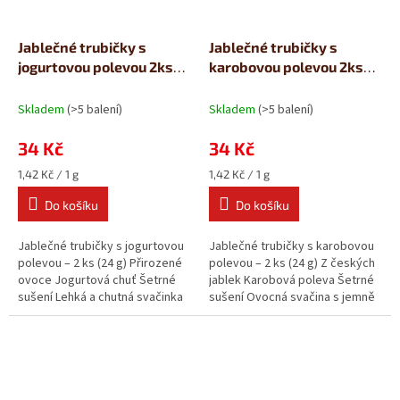
Jablečné trubičky s
Jablečné trubičky s
jogurtovou polevou 2ks
karobovou polevou 2ks
(24g)
(24g)
Skladem
(>5 balení)
Skladem
(>5 balení)
34 Kč
34 Kč
Měrná
Měrná
1,42 Kč / 1 g
1,42 Kč / 1 g
cena:
cena:
Do košíku
Do košíku
Jablečné trubičky s jogurtovou
Jablečné trubičky s karobovou
polevou – 2 ks (24 g) Přirozené
polevou – 2 ks (24 g) Z českých
ovoce Jogurtová chuť Šetrné
jablek Karobová poleva Šetrné
sušení Lehká a chutná svačinka
sušení Ovocná svačina s jemně
z pravého ovoce....
kakaovou chutí bez...