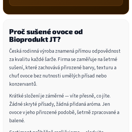
Proč sušené ovoce od
Bioprodukt JT?
Česká rodinná výroba znamená přímou odpovědnost
za kvalitu každé šarže. Firma se zaměřuje na šetrné
sušení, které zachovává přirozené barvy, texturu a
chuť ovoce bez nutnosti umělých přísad nebo
konzervantů.
Krátké složení je záměrné — víte přesně, co jíte.
Žádné skryté přísady, žádná přidaná aróma. Jen
ovoce v jeho přirozené podobě, šetrně zpracované a
balené.