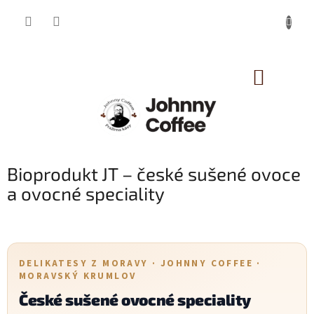
Přejít
na
obsah
NÁKUP
KOŠÍK
Bioprodukt JT – české sušené ovoce
a ovocné speciality
DELIKATESY Z MORAVY · JOHNNY COFFEE ·
MORAVSKÝ KRUMLOV
České sušené ovocné speciality