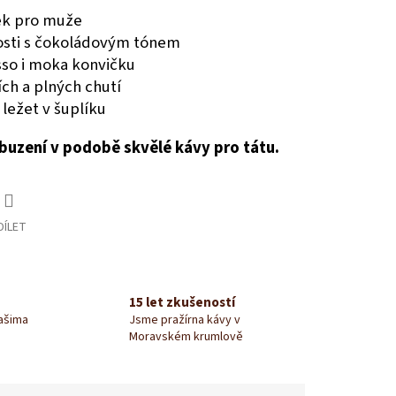
rek pro muže
osti s čokoládovým tónem
sso i moka konvičku
ích a plných chutí
ležet v šuplíku
buzení v podobě skvělé kávy pro tátu.
DÍLET
15 let zkušeností
našima
Jsme pražírna kávy v
Moravském krumlově