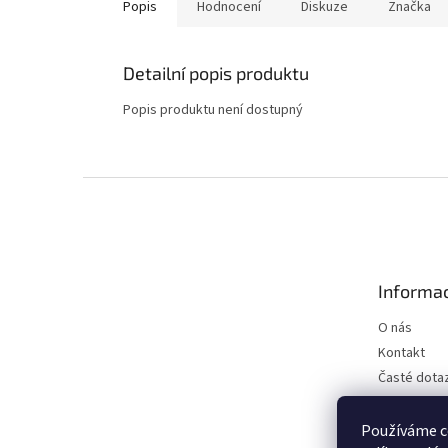
Popis
Hodnocení
Diskuze
Značka
Detailní popis produktu
Popis produktu není dostupný
Z
á
p
a
t
Informac
í
O nás
Kontakt
Časté dota
Věrnostní 
Affiliate
Používáme c