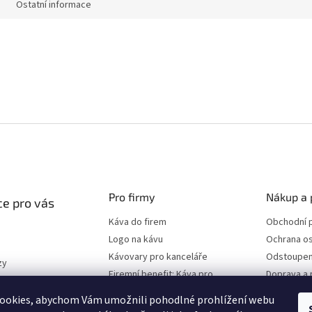
Ostatní informace
Pro firmy
Nákup a 
e pro vás
Káva do firem
Obchodní 
Logo na kávu
Ochrana os
Kávovary pro kanceláře
Odstoupen
zy
Firemní benefit: Káva pro
Doprava a 
program
zaměstnance
ookies, abychom Vám umožnili pohodlné prohlížení webu