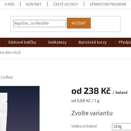
O NÁS
KONTAKT
ČASTÉ DOTAZY
VĚRNOSTNÍ PROGRAM
HLEDAT
Dárkové balíčky
Delikatesy
Baristické kurzy
Předpl
na den otců
 Coffee
od
238 Kč
/ balení
Měrná
od 0,88 Kč / 1 g
cena:
Zvolte variantu
Velikost balení