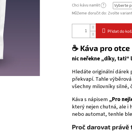
Chci kávu namlit
?
Můžeme doručit do:
Zvolte varian
Přidat do koš
☕ Káva pro otce
nic neřekne „díky, tati“ 
Hledáte originální dárek 
překvapí. Tahle výběrov
všechny milovníky silné, 
Káva s nápisem
„Pro nejl
který nejen chutná, ale i
nebo automat, tenhle ble
Proč darovat právě 