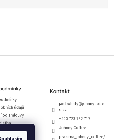
podmínky
Kontakt
podmínky
jan.bohaty
@
johnnycoffe
obních údajů
e.cz
í od smlouvy
+420 723 182 717
platba
Johnny Coffee
prazirna_johnny_coffee/
Souhlasím