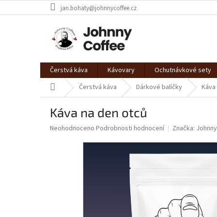
Přejít
jan.bohaty@johnnycoffee.cz
na
obsah
Čerstvá káva
Kávovary
Ochutnávkové sety
Domů
Čerstvá káva
Dárkové balíčky
Káva 
Káva na den otců
Průměrné
Neohodnoceno
Podrobnosti hodnocení
Značka:
Johnny
hodnocení
produktu
je
0,0
z
5
hvězdiček.