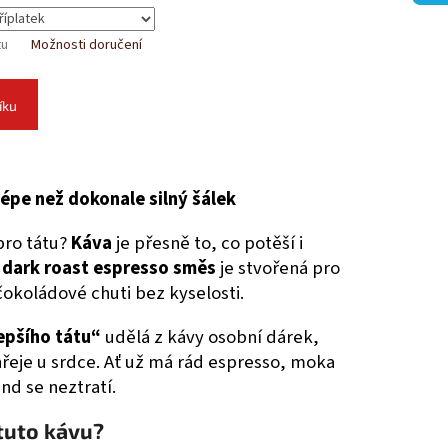
tu
Možnosti doručení
íku
lépe než dokonale silný šálek
pro tátu?
Káva
je přesně to, co potěší i
á
dark roast espresso směs
je stvořená pro
čokoládové chuti bez kyselosti.
epšího tátu“
udělá z kávy osobní dárek,
 hřeje u srdce. Ať už má rád espresso, moka
nd se neztratí.
tuto kávu?