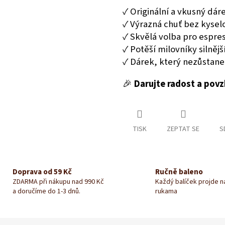
✓ Originální a vkusný dá
✓ Výrazná chuť bez kysel
✓ Skvělá volba pro espre
✓ Potěší milovníky silnějš
✓ Dárek, který nezůstane 
🎉
Darujte radost a povz
TISK
ZEPTAT SE
S
Doprava od 59 Kč
Ručně baleno
ZDARMA při nákupu nad 990 Kč
Každý balíček projde 
a doručíme do 1-3 dnů.
rukama