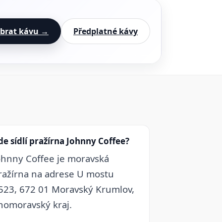
brat kávu →
Předplatné kávy
de sídlí pražírna Johnny Coffee?
ohnny Coffee je moravská
ražírna na adrese U mostu
523, 672 01 Moravský Krumlov,
ihomoravský kraj.