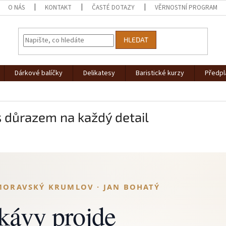
O NÁS
KONTAKT
ČASTÉ DOTAZY
VĚRNOSTNÍ PROGRAM
HLEDAT
Dárkové balíčky
Delikatesy
Baristické kurzy
Předpl
 důrazem na každý detail
MORAVSKÝ KRUMLOV · JAN BOHATÝ
kávy projde