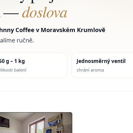
doslova
a —
ohnny Coffee v Moravském Krumlově
balíme ručně.
50 g – 1 kg
Jednosměrný ventil
likosti balení
chrání aroma