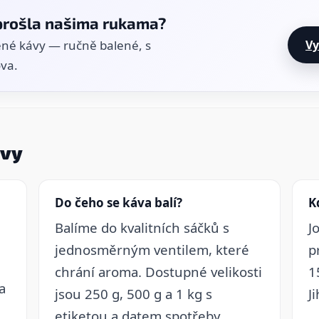
 prošla našima rukama?
žené kávy — ručně balené, s
Vy
va.
ávy
Do čeho se káva balí?
K
Balíme do kvalitních sáčků s
J
jednosměrným ventilem, které
p
chrání aroma. Dostupné velikosti
1
a
jsou 250 g, 500 g a 1 kg s
J
etiketou a datem spotřeby.