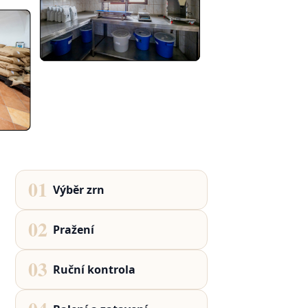
01
Výběr zrn
02
Pražení
03
Ruční kontrola