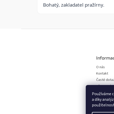
Bohatý, zakladatel pražírny.
Z
á
p
a
t
Informac
í
O nás
Kontakt
Časté dota
Věrnostní 
Affiliate
Používáme c
a díky analý
použitelnos