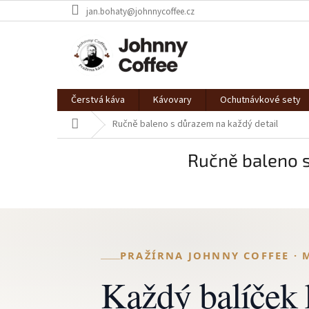
Přejít
jan.bohaty@johnnycoffee.cz
na
obsah
Čerstvá káva
Kávovary
Ochutnávkové sety
Domů
Ručně baleno s důrazem na každý detail
Ručně baleno s
PRAŽÍRNA JOHNNY COFFEE · 
Každý balíček 