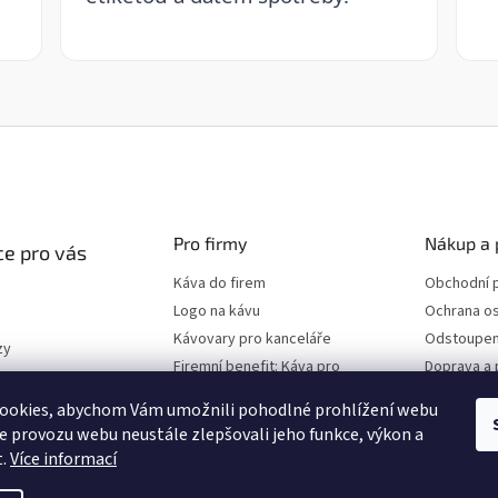
Pro firmy
Nákup a 
e pro vás
Káva do firem
Obchodní 
Logo na kávu
Ochrana os
Kávovary pro kanceláře
Odstoupen
zy
Firemní benefit: Káva pro
Doprava a 
program
zaměstnance
ookies, abychom Vám umožnili pohodlné prohlížení webu
ze provozu webu neustále zlepšovali jeho funkce, výkon a
t.
Více informací