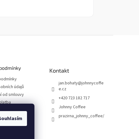
podmínky
Kontakt
podmínky
jan.bohaty
@
johnnycoffe
obních údajů
e.cz
í od smlouvy
+420 723 182 717
platba
Johnny Coffee
prazirna_johnny_coffee/
Souhlasím