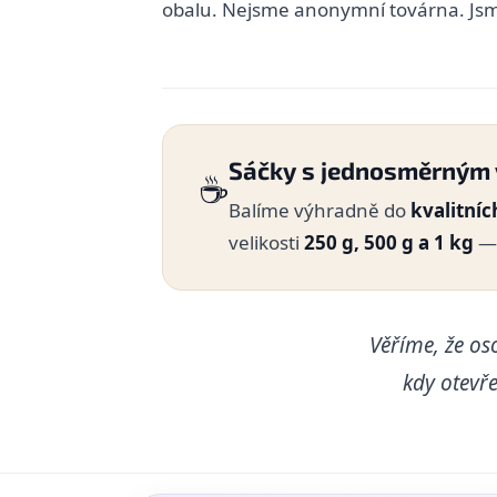
obalu. Nejsme anonymní továrna. Jsme
Sáčky s jednosměrným 
☕
Balíme výhradně do
kvalitní
velikosti
250 g, 500 g a 1 kg
— 
Věříme, že os
kdy otevře