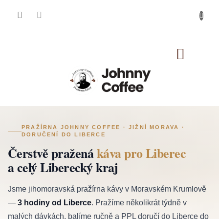
Přejít
na
obsah
NÁKUP
KOŠÍK
Káva Liberec
PRAŽÍRNA JOHNNY COFFEE · JIŽNÍ MORAVA ·
DORUČENÍ DO LIBERCE
Čerstvě pražená
káva pro Liberec
a celý Liberecký kraj
Jsme jihomoravská pražírna kávy v Moravském Krumlově
—
3 hodiny od Liberce
. Pražíme několikrát týdně v
malých dávkách, balíme ručně a PPL doručí do Liberce do