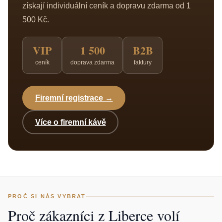
získají individuální ceník a dopravu zdarma od 1
500 Kč.
VIP
1 500
B2B
ceník
doprava zdarma
faktury
Firemní registrace →
Více o firemní kávě
PROČ SI NÁS VYBRAT
Proč zákazníci z Liberce volí