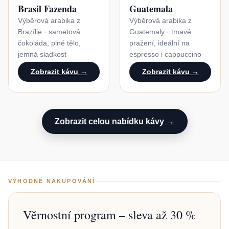
Brasil Fazenda
Guatemala
Výběrová arabika z
Výběrová arabika z
Brazílie · sametová
Guatemaly · tmavé
čokoláda, plné tělo,
pražení, ideální na
jemná sladkost
espresso i cappuccino
Zobrazit kávu →
Zobrazit kávu →
Zobrazit celou nabídku kávy →
VÝHODNÉ NAKUPOVÁNÍ
Věrnostní program – sleva až 30 %