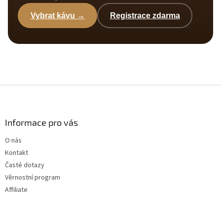
Vybrat kávu →
Registrace zdarma
Z
á
p
a
Informace pro vás
t
O nás
í
Kontakt
Časté dotazy
Věrnostní program
Affiliate