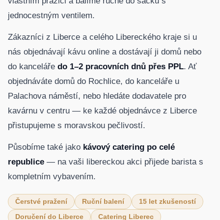
vlastním pražiči a balíme ručně do sáčků s
jednocestným ventilem.
Zákazníci z Liberce a celého Libereckého kraje si u
nás objednávají kávu online a dostávají ji domů nebo
do kanceláře
do 1–2 pracovních dnů přes PPL
. Ať
objednáváte domů do Rochlice, do kanceláře u
Palachova náměstí, nebo hledáte dodavatele pro
kavárnu v centru — ke každé objednávce z Liberce
přistupujeme s moravskou pečlivostí.
Působíme také jako
kávový catering po celé
republice
— na vaši libereckou akci přijede barista s
kompletním vybavením.
Čerstvé pražení
Ruční balení
15 let zkušeností
Doručení do Liberce
Catering Liberec