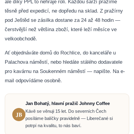
ale díky PPL to nehraje roli. Každou šarži pražíme
těsně před expedicí, ne dopředu na sklad. Z pražírny
pod Ještěd se zásilka dostane za 24 až 48 hodin —
čerstvější než většina zboží, které leží měsíce ve
velkoobchodě.
Ať objednáváte domů do Rochlice, do kanceláře u
Palachova náměstí, nebo hledáte stálého dodavatele
pro kavárnu na Soukenném náměstí — napište. Na e-
mail odpovídáme osobně.
Jan Bohatý, hlavní pražič Johnny Coffee
Kávě se věnuji 15 let. Do severních Čech
JB
posíláme balíčky pravidelně — Liberečané si
potrpí na kvalitu, to nás baví.