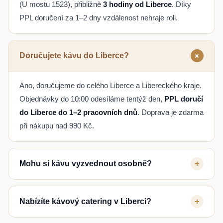
(U mostu 1523), přibližně
3 hodiny od Liberce
. Díky
PPL doručení za 1–2 dny vzdálenost nehraje roli.
+
Doručujete kávu do Liberce?
Ano, doručujeme do celého Liberce a Libereckého kraje.
Objednávky do 10:00 odesíláme tentýž den,
PPL doručí
do Liberce do 1–2 pracovních dnů
. Doprava je zdarma
při nákupu nad 990 Kč.
+
Mohu si kávu vyzvednout osobně?
Ano, osobní odběr je možný v pražírně v Moravském
+
Nabízíte kávový catering v Liberci?
Krumlově (U mostu 1523). Po zaplacení online je káva
připravena nejdříve ve 15:00 v den objednání. Z Liberce