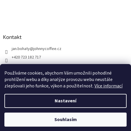
Kontakt
jan.bohaty
@
johnnycoffee.cz
+420 723 182 717
Johnny Coffee
Používáme cookies, abychom Vám umožnili pohodlné
prazirna_johnny_coffee/
prohlížení webu a díky analýze provozu webu neustále
zlepšovali jeho funkce, výkon a použitelnost.
Více informací
Vytvořil Shoptet
Nastavení
Copyright 2026
Johnny Coffee
. Všechna práva vyhrazena.
Upravit
nastavení cookies
Souhlasím