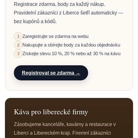
Registrace zdarma, body za každý nákup.
Pravidelní zákazníci z Liberce šetří automaticky —
bez kupónů a kódů.
Zaregistrujte se zdarma na webu
1
Nakupujte a sbírejte body za každou objednávku
2
Získejte slevu 10 %, 20 % nebo až 30 % na kávu
3
Registrovat se zdarma →
Káva pro liberecké firmy
Zásobujeme kanceláře, kavárny a restaurace v
Liberci a Libereckém kraji. Firemní zákazníci