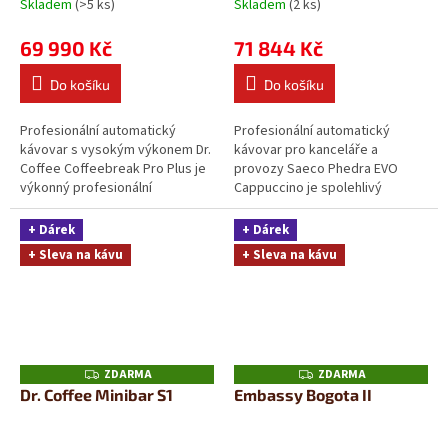
Skladem
(>5 ks)
Skladem
(2 ks)
69 990 Kč
71 844 Kč
Do košíku
Do košíku
Profesionální automatický
Profesionální automatický
kávovar s vysokým výkonem Dr.
kávovar pro kanceláře a
Coffee Coffeebreak Pro Plus je
provozy Saeco Phedra EVO
výkonný profesionální
Cappuccino je spolehlivý
automatický kávovar určený pro
automatický kávovar navržený
náročné...
pro každodenní intenzivní...
+ Dárek
+ Dárek
+ Sleva na kávu
+ Sleva na kávu
ZDARMA
ZDARMA
Z
Z
D
D
Dr. Coffee Minibar S1
Embassy Bogota II
A
A
R
R
M
M
A
A