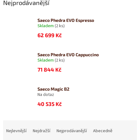
Nejprodávanější
Saeco Phedra EVO Espresso
Skladem
(2 ks)
62 699 Kč
Saeco Phedra EVO Cappuccino
Skladem
(2 ks)
71 844 Kč
Saeco Magic B2
Na dotaz
40 535 Kč
Ř
a
Nejlevnější
Nejdražší
Nejprodávanější
Abecedně
z