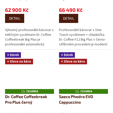
62 900 Kč
66 490 Kč
DETAIL
DETAIL
Výkonný profesionální kávovar s
Profesionální kávovar s One-
mléčným systémem Dr. Coffee
Touch systémem + chladnička
Coffeebreak Big Plus je
Dr. Coffee F12 Big Plus v černo-
profesionální automatický
stříbrném provedení je moderní
kávovar s vysokým výkonem a
profesionální kávovar s funkcí...
plně automatickým...
+ Dárek
+ Dárek
+ Sleva na kávu
+ Sleva na kávu
ZDARMA
ZDARMA
Z
Z
D
D
Dr. Coffee Coffeebreak
Saeco Phedra EVO
A
A
Pro Plus černý
Cappuccino
R
R
M
M
A
A