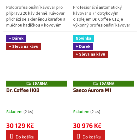
Poloprofesionální kávovar pro
Profesionální automatický
přípravu 20 káv denně. Kávovar
kávovar s 7″ dotykovým
přichází se skleněnou karafou a
displejem Dr. Coffee C12 je
mléčnou hadičkou v kovovém
výkonný profesionální kávovar
obalu.
určený pro kanceláře a menší
provozy. Nabízí...
+ Dárek
Novinka
+ Sleva na kávu
+ Dárek
+ Sleva na kávu
ZDARMA
ZDARMA
Z
Z
D
D
Dr. Coffee H08
Saeco Aurora M1
A
A
R
R
M
M
A
A
Skladem
(2 ks)
Skladem
(2 ks)
30 129 Kč
30 976 Kč
Do košíku
Do košíku