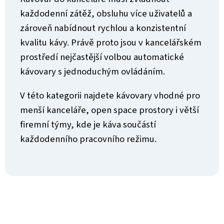
r
v
každodenní zátěž, obsluhu více uživatelů a
k
zároveň nabídnout rychlou a konzistentní
y
v
kvalitu kávy. Právě proto jsou v kancelářském
ý
prostředí nejčastější volbou automatické
p
i
kávovary s jednoduchým ovládáním.
s
u
V této kategorii najdete kávovary vhodné pro
menší kanceláře, open space prostory i větší
firemní týmy, kde je káva součástí
každodenního pracovního režimu.