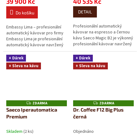
39 900 Kč
40 535 Kč
DETAIL
Do košíku
Profesionální automatický
Embassy Lima – profesionální
kávovar na espresso a černou
automatický kávovar pro firmy
kávu Saeco Magic B2 je výkonný
Embassy Lima je profesionální
profesionální kávovar navržený
automatický kávovar navržený
pro každodenní rychlou
pro provozy s denním výdejem
přípravu...
až 50...
+ Dárek
+ Dárek
+ Sleva na kávu
+ Sleva na kávu
ZDARMA
ZDARMA
Z
Z
D
D
Saeco Iperautomatica
Dr. Coffee F12 Big Plus
A
A
Premium
černá
R
R
M
M
A
A
Skladem
(2 ks)
Objednáno