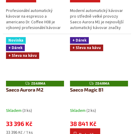
Profesionální automatický
Moderní automatický kávovar
kávovar na espresso a
pro středně velké provozy
americano Dr. Coffee H08 je
Saeco Aurora M1 je nejnovější
výkonný profesionální kávovar
automatický kávovar značky
určený pro přípravu espressa,
Saeco, navržený pro spolehlivý
americana a černé...
provoz ve...
Novinka
+ Dárek
+ Dárek
+ Sleva na kávu
+ Sleva na kávu
ZDARMA
ZDARMA
Z
Z
D
D
Saeco Aurora M2
Saeco Magic B1
A
A
R
R
M
M
A
A
Skladem
(3 ks)
Skladem
(2 ks)
33 396 Kč
38 841 Kč
Měrná
33 396 Kč / 1 ks