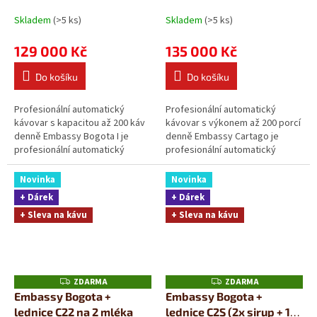
A
A
Skladem
(>5 ks)
Skladem
(>5 ks)
129 000 Kč
135 000 Kč
Do košíku
Do košíku
Profesionální automatický
Profesionální automatický
kávovar s kapacitou až 200 káv
kávovar s výkonem až 200 porcí
denně Embassy Bogota I je
denně Embassy Cartago je
profesionální automatický
profesionální automatický
kávovar určený pro provozy s
kávovar navržený pro provozy s
vyšší denní...
vyšší denní...
Novinka
Novinka
+ Dárek
+ Dárek
+ Sleva na kávu
+ Sleva na kávu
ZDARMA
ZDARMA
Z
Z
D
D
Embassy Bogota +
Embassy Bogota +
A
A
lednice C22 na 2 mléka
lednice C2S (2x sirup + 1x
R
R