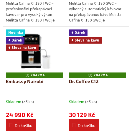
Melitta Cafina XT180 TWC –
Melitta Cafina XT180 GWC –
profesionální překapávací
výkonný automatický kávovar
kávovar pro vysoký výkon
na překapávanou kávu Melitta
Melitta Cafina XT180 TWC je
Cafina XT180 GWC je
automatický kávovar na
profesionální automatický
překapávanou kávu určený...
kávovar na překapávanou...
Novinka
+ Dárek
+ Dárek
+ Sleva na kávu
+ Sleva na kávu
ZDARMA
ZDARMA
Z
Z
D
D
Embassy Nairobi
Dr. Coffee C12
A
A
R
R
M
M
A
A
Skladem
(>5 ks)
Skladem
(>5 ks)
24 990 Kč
30 129 Kč
Do košíku
Do košíku