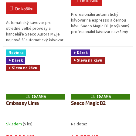
Do košíku
cena:
Do košíku
Profesionální automatický
kávovar na espresso a černou
Automatický kávovar pro
kávu Saeco Magic B1 je výkonný
středně velké provozy a
profesionální kávovar navržený
kanceláře Saeco Aurora M2 je
pro každodenní rychlou
nejnovější automatický kávovar
přípravu...
značky Saeco, navržený pro
spolehlivý provoz ve...
Novinka
+ Dárek
+ Dárek
+ Sleva na kávu
+ Sleva na kávu
ZDARMA
ZDARMA
Z
Z
D
D
Embassy Lima
Saeco Magic B2
A
A
R
R
M
M
A
A
Skladem
(5 ks)
Na dotaz