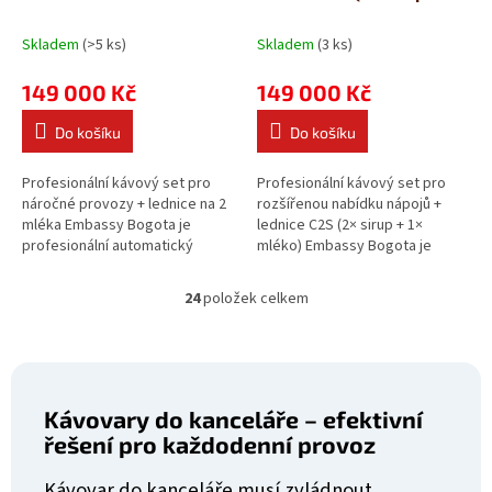
M
M
mléko)
A
A
Skladem
(>5 ks)
Skladem
(3 ks)
149 000 Kč
149 000 Kč
Do košíku
Do košíku
Profesionální kávový set pro
Profesionální kávový set pro
náročné provozy + lednice na 2
rozšířenou nabídku nápojů +
mléka Embassy Bogota je
lednice C2S (2× sirup + 1×
profesionální automatický
mléko) Embassy Bogota je
kávovar s kapacitou až 200 káv
profesionální automatický
denně,...
kávovar s...
24
položek celkem
O
v
l
á
d
a
Kávovary do kanceláře – efektivní
c
řešení pro každodenní provoz
í
p
Kávovar do kanceláře musí zvládnout