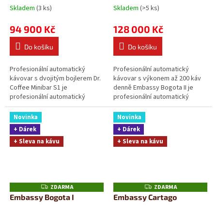
Skladem
(3 ks)
Skladem
(>5 ks)
94 900 Kč
128 000 Kč
Do košíku
Do košíku
Profesionální automatický
Profesionální automatický
kávovar s dvojitým bojlerem Dr.
kávovar s výkonem až 200 káv
Coffee Minibar S1 je
denně Embassy Bogota II je
profesionální automatický
profesionální automatický
kávovar určený pro náročné
kávovar určený pro provozy s
kanceláře a komerční...
vysokou denní...
Novinka
Novinka
+ Dárek
+ Dárek
+ Sleva na kávu
+ Sleva na kávu
ZDARMA
ZDARMA
Z
Z
D
D
Embassy Bogota I
Embassy Cartago
A
A
R
R
M
M