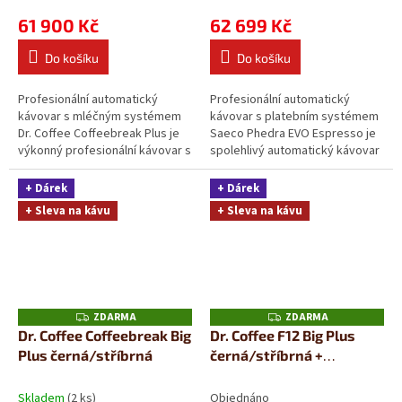
61 900 Kč
62 699 Kč
Do košíku
Do košíku
Profesionální automatický
Profesionální automatický
kávovar s mléčným systémem
kávovar s platebním systémem
Dr. Coffee Coffeebreak Plus je
Saeco Phedra EVO Espresso je
výkonný profesionální kávovar s
spolehlivý automatický kávovar
automatickým mléčným
optimalizovaný pro každodenní
systémem, navržený...
výdej...
+ Dárek
+ Dárek
+ Sleva na kávu
+ Sleva na kávu
ZDARMA
ZDARMA
Z
Z
D
D
Dr. Coffee Coffeebreak Big
Dr. Coffee F12 Big Plus
A
A
Plus černá/stříbrná
černá/stříbrná +
R
R
M
M
chladnička BR9CI
A
A
Skladem
(2 ks)
Objednáno