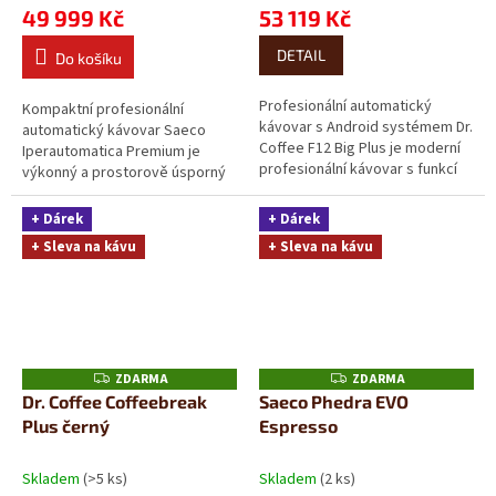
49 999 Kč
53 119 Kč
DETAIL
Do košíku
Profesionální automatický
Kompaktní profesionální
kávovar s Android systémem Dr.
automatický kávovar Saeco
Coffee F12 Big Plus je moderní
Iperautomatica Premium je
profesionální kávovar s funkcí
výkonný a prostorově úsporný
One-Touch, který umožňuje
automatický kávovar určený pro
přípravu...
profesionální...
+ Dárek
+ Dárek
+ Sleva na kávu
+ Sleva na kávu
ZDARMA
ZDARMA
Z
Z
D
D
Dr. Coffee Coffeebreak
Saeco Phedra EVO
A
A
Plus černý
Espresso
R
R
M
M
A
A
Skladem
(>5 ks)
Skladem
(2 ks)