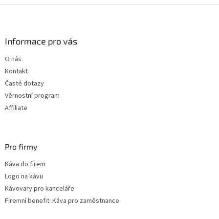
Z
á
p
a
Informace pro vás
t
O nás
í
Kontakt
Časté dotazy
Věrnostní program
Affiliate
Pro firmy
Káva do firem
Logo na kávu
Kávovary pro kanceláře
Firemní benefit: Káva pro zaměstnance