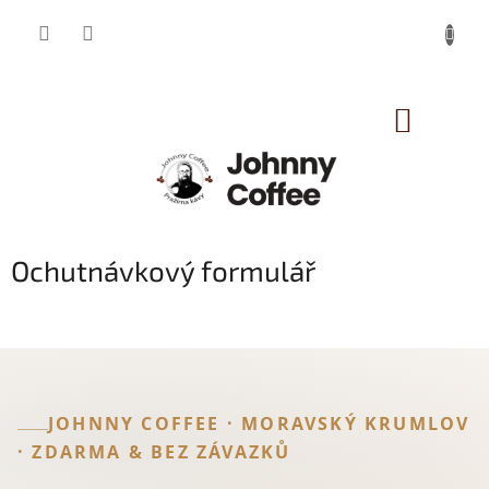
Přejít
na
obsah
NÁKUP
KOŠÍK
Ochutnávkový formulář
JOHNNY COFFEE · MORAVSKÝ KRUMLOV
· ZDARMA & BEZ ZÁVAZKŮ