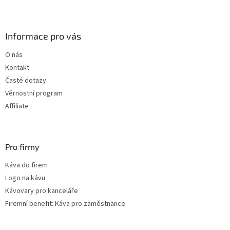
Z
á
p
a
Informace pro vás
t
O nás
í
Kontakt
Časté dotazy
Věrnostní program
Affiliate
Pro firmy
Káva do firem
Logo na kávu
Kávovary pro kanceláře
Firemní benefit: Káva pro zaměstnance