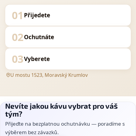
01
Přijedete
02
Ochutnáte
03
Vyberete
U mostu 1523, Moravský Krumlov
Nevíte jakou kávu vybrat pro váš
tým?
Přijeďte na bezplatnou ochutnávku — poradíme s
výběrem bez závazků.