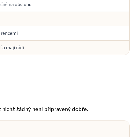
očné na obsluhu
ferencemi
 a mají rádi
 z nichž žádný není připravený dobře.