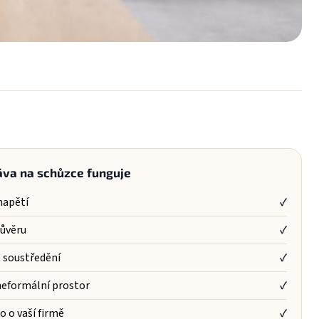
áva na schůzce funguje
napětí
✓
důvěru
✓
 soustředění
✓
neformální prostor
✓
o o vaší firmě
✓