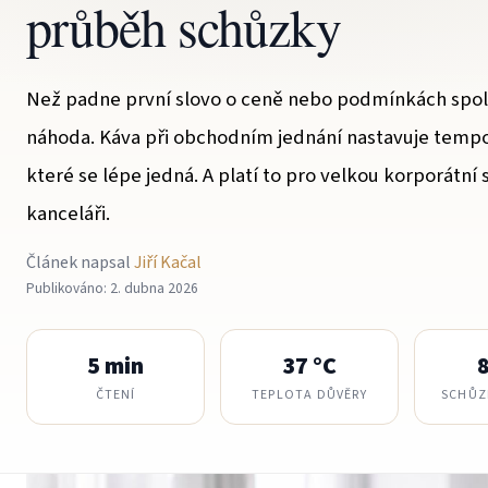
průběh schůzky
Než padne první slovo o ceně nebo podmínkách spolup
náhoda. Káva při obchodním jednání nastavuje tempo,
které se lépe jedná. A platí to pro velkou korporátn
kanceláři.
Článek napsal
Jiří Kačal
Publikováno: 2. dubna 2026
5 min
37 °C
ČTENÍ
TEPLOTA DŮVĚRY
SCHŮZ