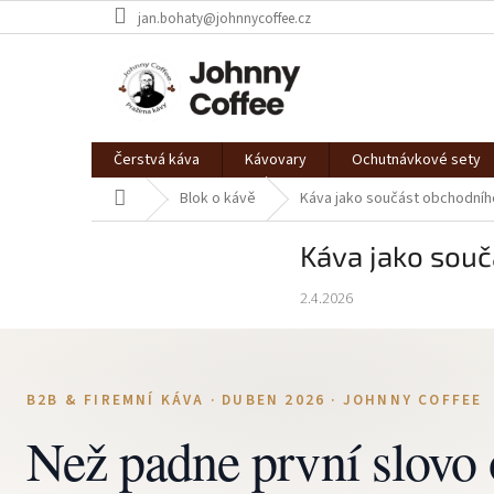
Přejít
jan.bohaty@johnnycoffee.cz
na
obsah
Čerstvá káva
Kávovary
Ochutnávkové sety
Domů
Blok o kávě
Káva jako součást obchodníh
Káva jako souč
2.4.2026
B2B & FIREMNÍ KÁVA · DUBEN 2026 · JOHNNY COFFEE
Než padne první slovo