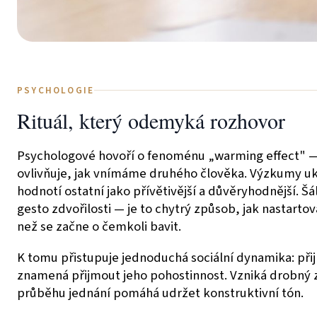
PSYCHOLOGIE
Rituál, který odemyká rozhovor
Psychologové hovoří o fenoménu „warming effect" —
ovlivňuje, jak vnímáme druhého člověka. Výzkumy ukazu
hodnotí ostatní jako přívětivější a důvěryhodnější. Š
gesto zdvořilosti — je to chytrý způsob, jak nastartov
než se začne o čemkoli bavit.
K tomu přistupuje jednoduchá sociální dynamika: př
znamená přijmout jeho pohostinnost. Vzniká drobný 
průběhu jednání pomáhá udržet konstruktivní tón.