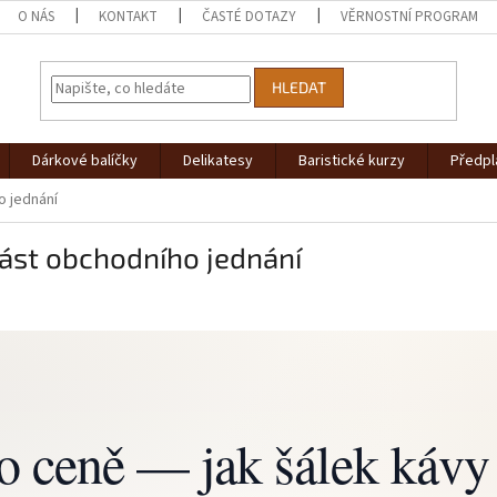
O NÁS
KONTAKT
ČASTÉ DOTAZY
VĚRNOSTNÍ PROGRAM
HLEDAT
Dárkové balíčky
Delikatesy
Baristické kurzy
Předpl
o jednání
ást obchodního jednání
 o ceně — jak šálek kávy