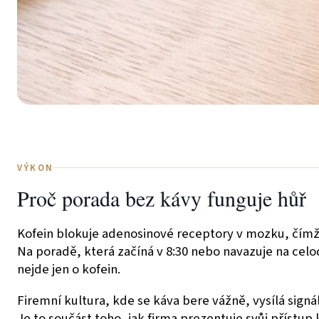
VÝKON
Proč porada bez kávy funguje hůř
Kofein blokuje adenosinové receptory v mozku, čímž 
Na poradě, která začíná v 8:30 nebo navazuje na celo
nejde jen o kofein.
Firemní kultura, kde se káva bere vážně, vysílá sig
Je to součást toho, jak firma prezentuje svůj přístup 