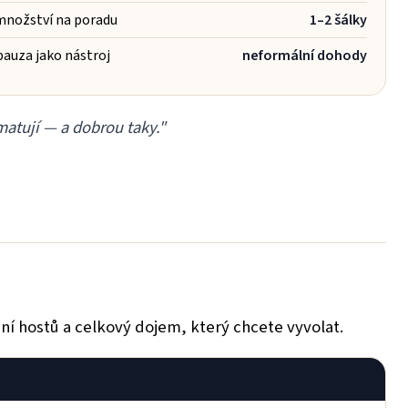
množství na poradu
1–2 šálky
auza jako nástroj
neformální dohody
matují — a dobrou taky."
ní hostů a celkový dojem, který chcete vyvolat.