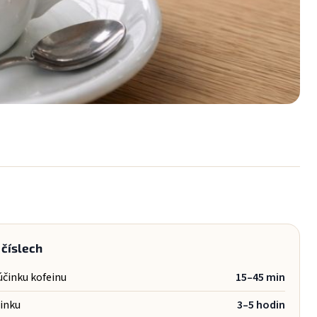
 číslech
účinku kofeinu
15–45 min
inku
3–5 hodin