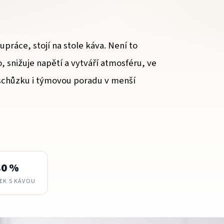
ráce, stojí na stole káva. Není to
 snižuje napětí a vytváří atmosféru, ve
í schůzku i týmovou poradu v menší
80 %
EK S KÁVOU