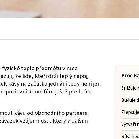
 fyzické teplo předmětu v ruce
jí, že lidé, kteří drží teplý nápoj,
Proč k
álek kávy na začátku jednání tedy není jen
Snižuje 
at pozitivní atmosféru ještě před tím,
Buduje 
ijmout kávu od obchodního partnera
Zlepšuje
závazek vzájemnosti, který v dalším
Vytváří 
Říká něc