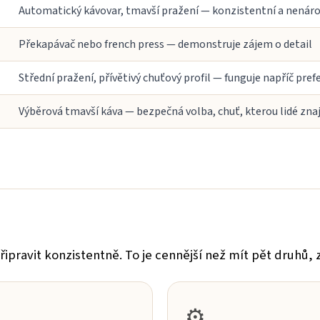
Automatický kávovar, tmavší pražení — konzistentní a nenár
Překapávač nebo french press — demonstruje zájem o detail
Střední pražení, přívětivý chuťový profil — funguje napříč pre
Výběrová tmavší káva — bezpečná volba, chuť, kterou lidé znají
připravit konzistentně. To je cennější než mít pět druhů,
⚙️