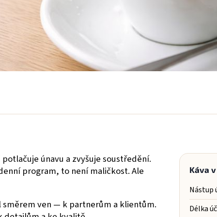
potlačuje únavu a zvyšuje soustředění.
denní program, to není maličkost. Ale
Káva v
Nástup 
nál směrem ven — k partnerům a klientům.
Délka úč
k detailům a ke kvalitě.