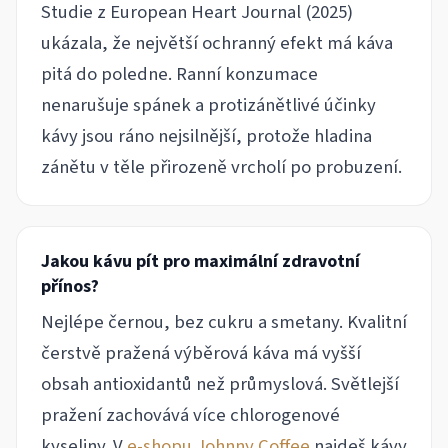
Studie z European Heart Journal (2025)
ukázala, že největší ochranný efekt má káva
pitá do poledne. Ranní konzumace
nenarušuje spánek a protizánětlivé účinky
kávy jsou ráno nejsilnější, protože hladina
zánětu v těle přirozeně vrcholí po probuzení.
Jakou kávu pít pro maximální zdravotní
přínos?
Nejlépe černou, bez cukru a smetany. Kvalitní
čerstvě pražená výběrová káva má vyšší
obsah antioxidantů než průmyslová. Světlejší
pražení zachovává více chlorogenové
kyseliny. V
e-shopu Johnny Coffee
najdeš kávy