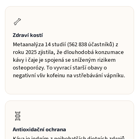
🦴
Zdraví kostí
Metaanalýza 14 studií (562 838 účastníků) z
roku 2025 zjistila, že dlouhodobá konzumace
kávy i čaje je spojená se sníženým rizikem
osteoporózy. To vyvrací starší obavy o
negativní vliv kofeinu na vstřebávání vápníku.
🧬
Antioxidační ochrana
Káva je jedním z nejbohatších dietních zdrojů