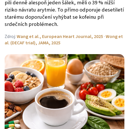
pili denně alespoň jeden šálek, měli o 39 % nižší
riziko návratu arytmie. To přímo odporuje desetiletí
starému doporučení vyhýbat se kofeinu při
srdečních problémech.
Zdroj:
Wang et al., European Heart Journal, 2025
·
Wong et
al. (DECAF trial), JAMA, 2025