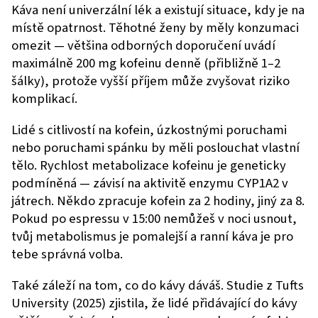
Káva není univerzální lék a existují situace, kdy je na
místě opatrnost. Těhotné ženy by měly konzumaci
omezit — většina odborných doporučení uvádí
maximálně 200 mg kofeinu denně (přibližně 1–2
šálky), protože vyšší příjem může zvyšovat riziko
komplikací.
Lidé s citlivostí na kofein, úzkostnými poruchami
nebo poruchami spánku by měli poslouchat vlastní
tělo. Rychlost metabolizace kofeinu je geneticky
podmíněná — závisí na aktivitě enzymu CYP1A2 v
játrech. Někdo zpracuje kofein za 2 hodiny, jiný za 8.
Pokud po espressu v 15:00 nemůžeš v noci usnout,
tvůj metabolismus je pomalejší a ranní káva je pro
tebe správná volba.
Také záleží na tom, co do kávy dáváš. Studie z Tufts
University (2025) zjistila, že lidé přidávající do kávy