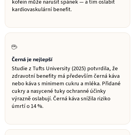
kofein může narušit spánek — a tím oslabit
kardiovaskulární benefit.
☕
Černá je nejlepší
Studie z Tufts University (2025) potvrdila, že
zdravotní benefity má především černá káva
nebo káva s minimem cukru a mléka. Přidané
cukry a nasycené tuky ochranné účinky
výrazně oslabují. Černá káva snížila riziko
úmrtí o 14 %.