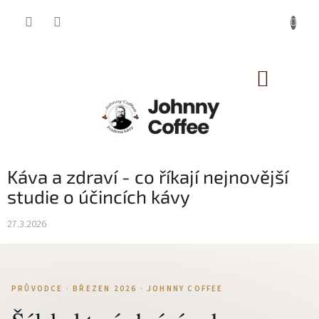
Přejít
na
obsah
NÁKUP
KOŠÍK
Káva a zdraví - co říkají nejnovější
studie o účincích kávy
27.3.2026
PRŮVODCE · BŘEZEN 2026 · JOHNNY COFFEE