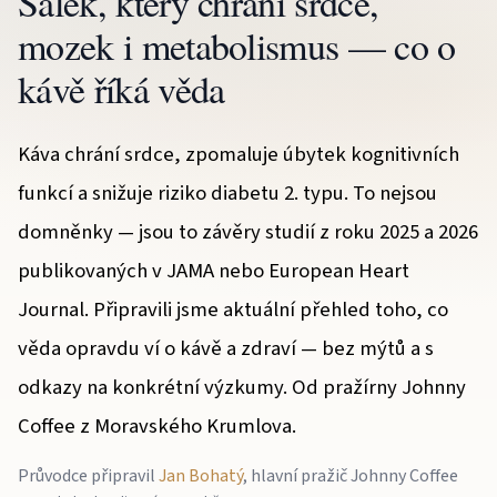
Šálek, který chrání srdce,
mozek i metabolismus — co o
kávě říká věda
Káva chrání srdce, zpomaluje úbytek kognitivních
funkcí a snižuje riziko diabetu 2. typu. To nejsou
domněnky — jsou to závěry studií z roku 2025 a 2026
publikovaných v JAMA nebo European Heart
Journal. Připravili jsme aktuální přehled toho, co
věda opravdu ví o kávě a zdraví — bez mýtů a s
odkazy na konkrétní výzkumy. Od pražírny Johnny
Coffee z Moravského Krumlova.
Průvodce připravil
Jan Bohatý
, hlavní pražič Johnny Coffee