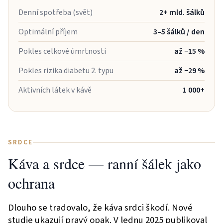
Denní spotřeba (svět)
2+ mld. šálků
Optimální příjem
3–5 šálků / den
Pokles celkové úmrtnosti
až −15 %
Pokles rizika diabetu 2. typu
až −29 %
Aktivních látek v kávě
1 000+
SRDCE
Káva a srdce — ranní šálek jako
ochrana
Dlouho se tradovalo, že káva srdci škodí. Nové
studie ukazují pravý opak. V lednu 2025 publikoval