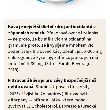
Káva je největší dietní zdroj antioxidantů v
západních zemích.
Překonává ovoce i zeleninu
— ne proto, že by měla víc antioxidantů na
gram, ale proto, že jí vypijeme mnohem víc.
Jeden šálek filtrované kávy obsahuje 50–200 mg
chlorogenové kyseliny, zatímco jablko jich má
přibližně 5–30 mg. (Zdroj: Farah, Beverages,
2019)
Filtrovaná káva je pro cévy bezpečnější než
nefiltrovaná.
Studie z Uppsala University
[3]
(2025)
zjistila, že papírový filtr zachytí
diterpeny — přírodní látky, které mohou
zvyšovat LDL cholesterol. Espresso a turecká