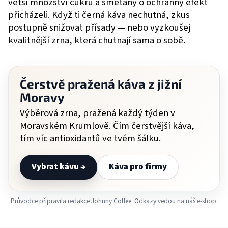
větší množství cukru a smetany o ochranný efekt
přicházeli. Když ti černá káva nechutná, zkus
postupně snižovat přísady — nebo vyzkoušej
kvalitnější zrna, která chutnají sama o sobě.
Čerstvě pražená káva z jižní
Moravy
Výběrová zrna, pražená každý týden v
Moravském Krumlově. Čím čerstvější káva,
tím víc antioxidantů ve tvém šálku.
Vybrat kávu →
Káva pro firmy
Průvodce připravila redakce Johnny Coffee. Odkazy vedou na náš e-shop.