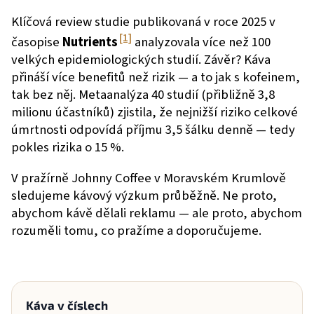
Klíčová review studie publikovaná v roce 2025 v
[1]
časopise
Nutrients
analyzovala více než 100
velkých epidemiologických studií. Závěr? Káva
přináší více benefitů než rizik — a to jak s kofeinem,
tak bez něj. Metaanalýza 40 studií (přibližně 3,8
milionu účastníků) zjistila, že nejnižší riziko celkové
úmrtnosti odpovídá příjmu 3,5 šálku denně — tedy
pokles rizika o 15 %.
V pražírně Johnny Coffee v Moravském Krumlově
sledujeme kávový výzkum průběžně. Ne proto,
abychom kávě dělali reklamu — ale proto, abychom
rozuměli tomu, co pražíme a doporučujeme.
Káva v číslech