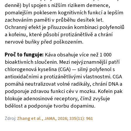
denně) byl spojen s nižším rizikem demence,
pomalejším poklesem kognitivních funkcí a lepším
zachováním paměti v průběhu desítek let.
Ochranný efekt je přisuzován kombinaci polyfenolů
a kofeinu, které působí protizánětlivě a chrání
nervové buňky před poškozením.
Proč to funguje:
Káva obsahuje více než 1 000
bioaktivních sloučenin. Mezi nejvýznamnější patří
chlorogenová kyselina (CGA) — silný polyfenol s
antioxidačními a protizánětlivými vlastnostmi. CGA
pomáhá neutralizovat volné radikály, chrání DNA a
podporuje zdravou funkci cév v mozku. Kofein pak
blokuje adenosinové receptory, čímž zvyšuje
bdělost a podporuje tvorbu dopaminu.
Zdroj:
Zhang et al., JAMA, 2026; 335(11): 961