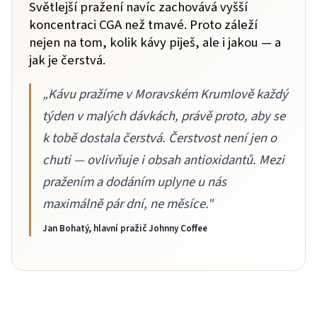
Světlejší pražení navíc zachovává vyšší
koncentraci CGA než tmavé. Proto záleží
nejen na tom, kolik kávy piješ, ale i jakou — a
jak je čerstvá.
„Kávu pražíme v Moravském Krumlově každý
týden v malých dávkách, právě proto, aby se
k tobě dostala čerstvá. Čerstvost není jen o
chuti — ovlivňuje i obsah antioxidantů. Mezi
pražením a dodáním uplyne u nás
maximálně pár dní, ne měsíce."
Jan Bohatý, hlavní pražič Johnny Coffee