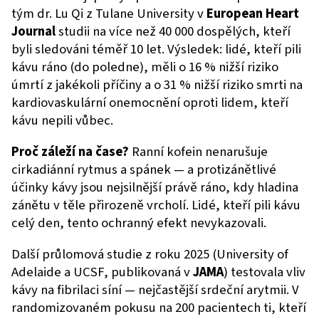
tým dr. Lu Qi z Tulane University v
European Heart
Journal
studii na více než 40 000 dospělých, kteří
byli sledováni téměř 10 let. Výsledek: lidé, kteří pili
kávu ráno (do poledne), měli o 16 % nižší riziko
úmrtí z jakékoli příčiny a o 31 % nižší riziko smrti na
kardiovaskulární onemocnění oproti lidem, kteří
kávu nepili vůbec.
Proč záleží na čase?
Ranní kofein nenarušuje
cirkadiánní rytmus a spánek — a protizánětlivé
účinky kávy jsou nejsilnější právě ráno, kdy hladina
zánětu v těle přirozeně vrcholí. Lidé, kteří pili kávu
celý den, tento ochranný efekt nevykazovali.
Další průlomová studie z roku 2025 (University of
Adelaide a UCSF, publikovaná v
JAMA
) testovala vliv
kávy na fibrilaci síní — nejčastější srdeční arytmii. V
randomizovaném pokusu na 200 pacientech ti, kteří