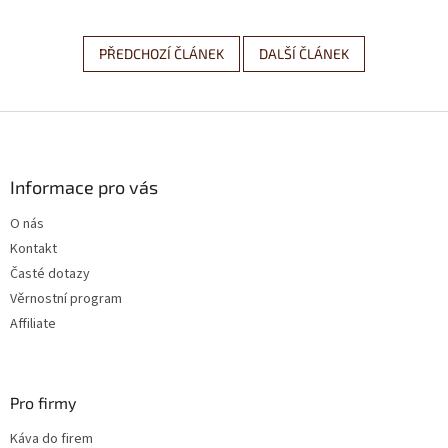
PŘEDCHOZÍ ČLÁNEK
DALŠÍ ČLÁNEK
Z
á
p
a
Informace pro vás
t
O nás
í
Kontakt
Časté dotazy
Věrnostní program
Affiliate
Pro firmy
Káva do firem