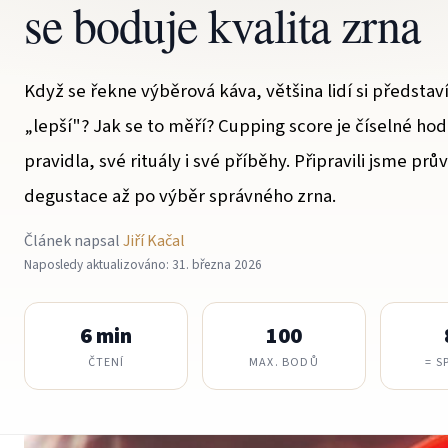
se boduje kvalita zrna
Když se řekne výběrová káva, většina lidí si představ
„lepší"? Jak se to měří? Cupping score je číselné hod
pravidla, své rituály i své příběhy. Připravili jsme prů
degustace až po výběr správného zrna.
Článek napsal
Jiří Kačal
Naposledy aktualizováno: 31. března 2026
6 min
100
ČTENÍ
MAX. BODŮ
= S