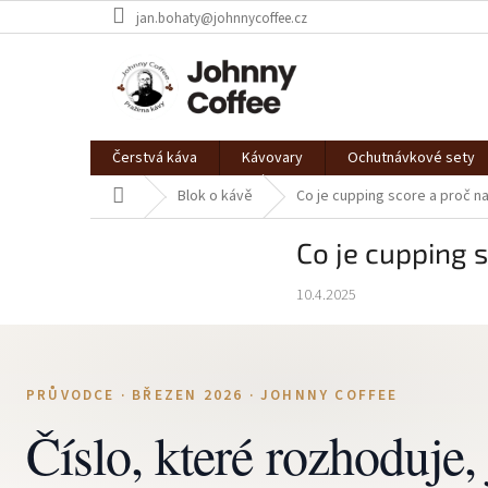
Přejít
jan.bohaty@johnnycoffee.cz
na
obsah
Čerstvá káva
Kávovary
Ochutnávkové sety
Domů
Blok o kávě
Co je cupping score a proč n
Co je cupping 
10.4.2025
PRŮVODCE · BŘEZEN 2026 · JOHNNY COFFEE
Číslo, které rozhoduje,