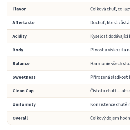
Flavor
Celková chuť, co ja
Aftertaste
Dochuť, která zůstá
Acidity
Kyselost dodávající 
Body
Plnost a viskozita n
Balance
Harmonie všech slože
Sweetness
Přirozená sladkost 
Clean Cup
Čistota chutí — abs
Uniformity
Konzistence chutě n
Overall
Celkový dojem hodno