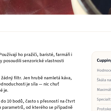
žívají ho pražiči, baristé, farmáři i
 posoudili senzorické vlastnosti
Cuppin
Hodnoce
žádný filtr. Jen hrubě namletá káva,
Škála n
ednoduchosti je síla — nic chuť
é je.
Maximál
Specialt
do 10 bodů, často s přesností na čtvrt
ch parametrů, od kterého se případně
Protokol