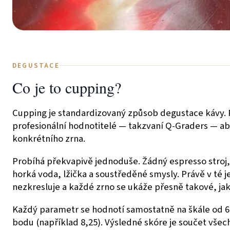
DEGUSTACE
Co je to cupping?
Cupping je standardizovaný způsob degustace kávy. Pou
profesionální hodnotitelé — takzvaní Q-Graders — aby
konkrétního zrna.
Probíhá překvapivě jednoduše. Žádný espresso stroj, 
horká voda, lžička a soustředěné smysly. Právě v té j
nezkresluje a každé zrno se ukáže přesně takové, jak
Každý parametr se hodnotí samostatně na škále od 6 
bodu (například 8,25). Výsledné skóre je součet vše