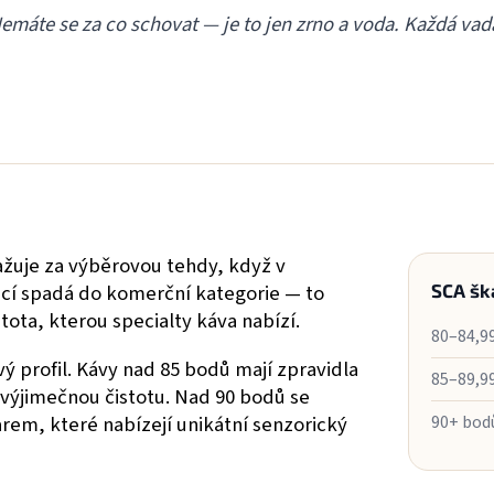
máte se za co schovat — je to jen zrno a voda. Každá vada j
ažuje za výběrovou tehdy, když v
nicí spadá do komerční kategorie — to
SCA šk
tota, kterou specialty káva nabízí.
80–84,9
ý profil. Kávy nad 85 bodů mají zpravidla
85–89,9
výjimečnou čistotu. Nad 90 bodů se
arem, které nabízejí unikátní senzorický
90+ bod