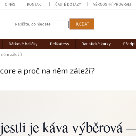
O NÁS
KONTAKT
ČASTÉ DOTAZY
VĚRNOSTNÍ PROGRAM
HLEDAT
Dárkové balíčky
Delikatesy
Baristické kurzy
Předpl
a něm záleží?
score a proč na něm záleží?
 jestli je káva výběrová 