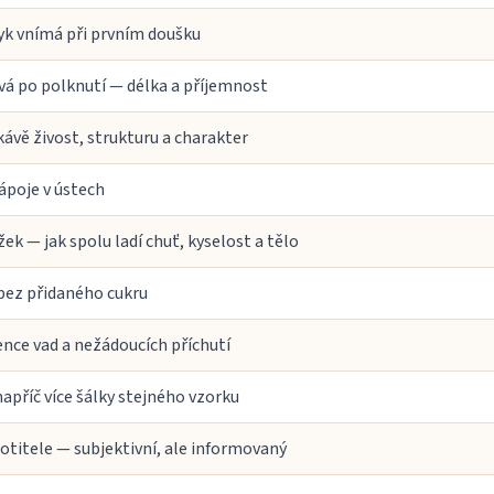
zyk vnímá při prvním doušku
vá po polknutí — délka a příjemnost
kávě živost, strukturu a charakter
ápoje v ústech
k — jak spolu ladí chuť, kyselost a tělo
bez přidaného cukru
ence vad a nežádoucích příchutí
apříč více šálky stejného vzorku
titele — subjektivní, ale informovaný