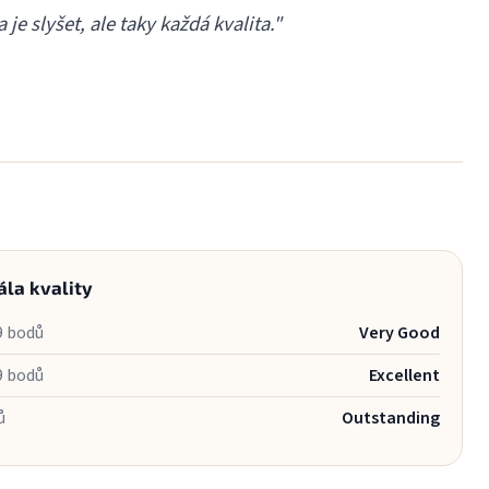
e slyšet, ale taky každá kvalita."
ála kvality
9 bodů
Very Good
9 bodů
Excellent
ů
Outstanding