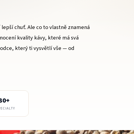
í lepší chuť. Ale co to vlastně znamená
nocení kvality kávy, které má svá
vodce, který ti vysvětlí vše — od
80+
PECIALTY