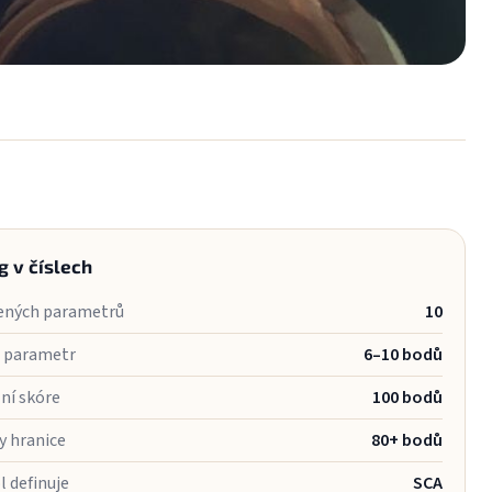
g v číslech
ných parametrů
10
a parametr
6–10 bodů
ní skóre
100 bodů
y hranice
80+ bodů
 definuje
SCA