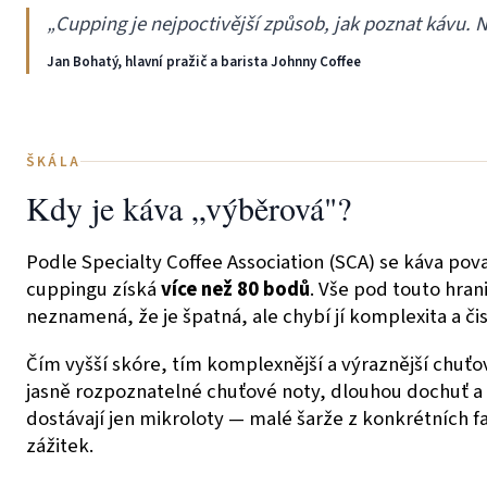
„Cupping je nejpoctivější způsob, jak poznat kávu. Ne
Jan Bohatý, hlavní pražič a barista Johnny Coffee
ŠKÁLA
Kdy je káva „výběrová"?
Podle Specialty Coffee Association (SCA) se káva pov
cuppingu získá
více než 80 bodů
. Vše pod touto hra
neznamená, že je špatná, ale chybí jí komplexita a čis
Čím vyšší skóre, tím komplexnější a výraznější chuťov
jasně rozpoznatelné chuťové noty, dlouhou dochuť a 
dostávají jen mikroloty — malé šarže z konkrétních f
zážitek.