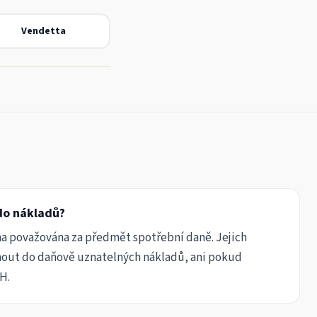
Vendetta
 do nákladů?
ína považována za předmět spotřební daně. Jejich
rnout do daňově uznatelných nákladů, ani pokud
H.