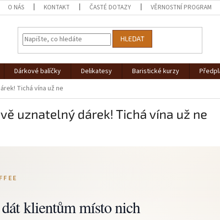
O NÁS
KONTAKT
ČASTÉ DOTAZY
VĚRNOSTNÍ PROGRAM
HLEDAT
Dárkové balíčky
Delikatesy
Baristické kurzy
Předpl
árek! Tichá vína už ne
vě uznatelný dárek! Tichá vína už ne
FFEE
dát klientům místo nich