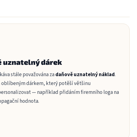
ě uznatelný dárek
e káva stále považována za
daňově uznatelný náklad
.
 a oblíbeným dárkem, který potěší většinu
personalizovat — například přidáním firemního loga na
ropagační hodnota.