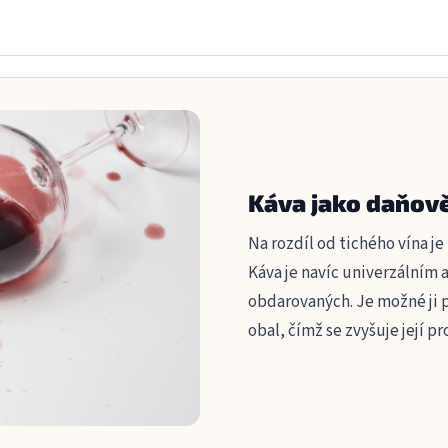
Káva jako daňov
Na rozdíl od tichého vína j
Káva je navíc univerzálním
obdarovaných. Je možné ji 
obal, čímž se zvyšuje její p