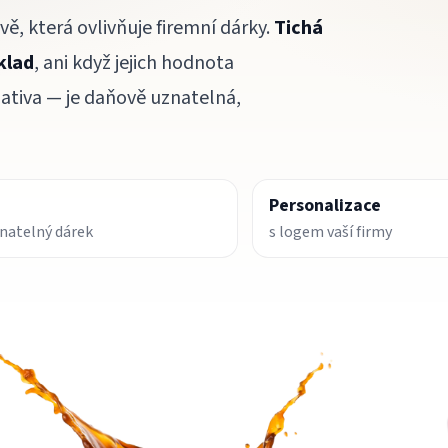
ě, která ovlivňuje firemní dárky.
Tichá
klad
, ani když jejich hodnota
nativa — je daňově uznatelná,
Personalizace
natelný dárek
s logem vaší firmy