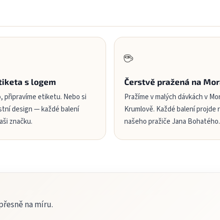
☕
tiketa s logem
Čerstvě pražená na Mo
, připravíme etiketu. Nebo si
Pražíme v malých dávkách v M
stní design — každé balení
Krumlově. Každé balení projde
aši značku.
našeho pražiče Jana Bohatého.
řesně na míru.