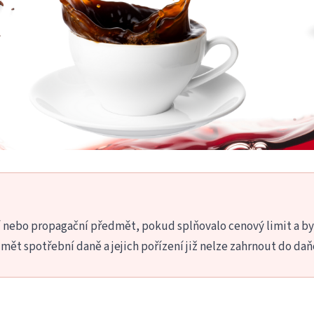
í nebo propagační předmět, pokud splňovalo cenový limit a b
mět spotřební daně a jejich pořízení již nelze zahrnout do da