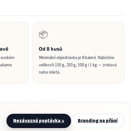
📦
ravě
Od 8 kusů
oravském
Minimální objednávka je 8 balení. Nabízíme
 rukama
velikosti 150 g, 250 g, 500 g i 1 kg — zrnková
nebo mletá.
Nezávazná poptávka ↓
Branding na přání