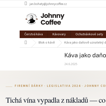
Přejít
jan.bohaty@johnnycoffee.cz
na
obsah
Čerstvá káva
Kávovary
Ochutnávkové sety
Domů
Blok o kávě
Káva jako daňově uznatelný d
Káva jako daňo
24.6.2025
FIREMNÍ DÁRKY · LEGISLATIVA 2024 · JOHNNY CO
Tichá vína vypadla z nákladů — co 