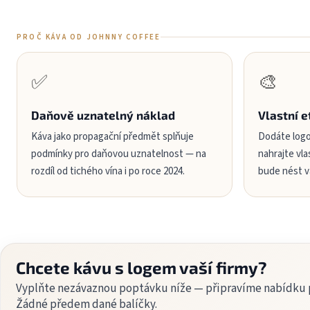
PROČ KÁVA OD JOHNNY COFFEE
✅
🎨
Daňově uznatelný náklad
Vlastní e
Káva jako propagační předmět splňuje
Dodáte logo
podmínky pro daňovou uznatelnost — na
nahrajte vla
rozdíl od tichého vína i po roce 2024.
bude nést v
Chcete kávu s logem vaší firmy?
Vyplňte nezávaznou poptávku níže — připravíme nabídku p
Žádné předem dané balíčky.