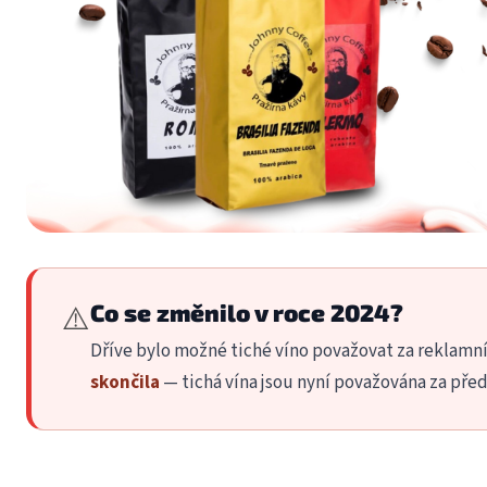
⚠️
Co se změnilo v roce 2024?
Dříve bylo možné tiché víno považovat za reklamn
skončila
— tichá vína jsou nyní považována za před