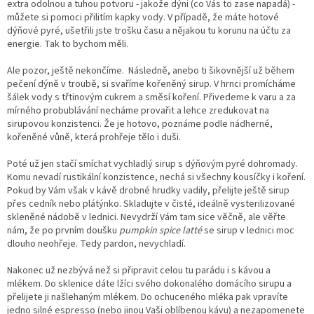
extra odolnou a tuhou potvoru - jakože dýni (co Vás to zase napadá) -
můžete si pomoci přilitím kapky vody. V případě, že máte hotové
dýňové pyré, ušetřili jste trošku času a nějakou tu korunu na účtu za
energie. Tak to bychom měli.
Ale pozor, ještě nekončíme.
Následně, anebo ti šikovnější už během
pečení dýně v troubě, si svaříme kořeněný sirup. V hrnci promícháme
šálek vody s třtinovým cukrem a směsí koření. Přivedeme k varu a za
mírného probublávání necháme provařit a lehce zredukovat na
sirupovou konzistenci. Že je hotovo, poznáme podle nádherné,
kořeněné vůně, která prohřeje tělo i duši.
Poté už jen stačí smíchat vychladlý sirup s dýňovým pyré dohromady.
Komu nevadí rustikální konzistence, nechá si všechny kousíčky i koření.
Pokud by Vám však v kávě drobné hrudky vadily, přelijte ještě sirup
přes cedník nebo plátýnko. Skladujte v čisté, ideálně vysterilizované
skleněné nádobě v lednici. Nevydrží Vám tam sice věčně, ale věřte
nám, že po prvním doušku
pumpkin spice latté
se sirup v lednici moc
dlouho neohřeje. Tedy pardon, nevychladí.
Nakonec už nezbývá než si připravit celou tu parádu i s kávou a
mlékem. Do sklenice dáte lžíci svého dokonalého domácího sirupu a
přelijete ji našlehaným mlékem. Do ochuceného mléka pak vpravíte
jedno silné espresso (nebo jinou Vaši oblíbenou kávu) a nezapomenete