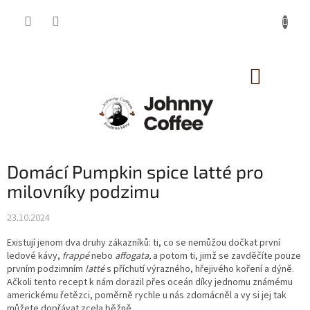
Přejít
na
obsah
NÁKUP
KOŠÍK
Domácí Pumpkin spice latté pro
milovníky podzimu
23.10.2024
Existují jenom dva druhy zákazníků: ti, co se nemůžou dočkat první
ledové kávy,
frappé
nebo
affogata,
a potom ti, jimž se zavděčíte pouze
prvním podzimním
latté
s příchutí výrazného, hřejivého koření a dýně.
Ačkoli tento recept k nám dorazil přes oceán díky jednomu známému
americkému řetězci, poměrně rychle u nás zdomácněl a vy si jej tak
můžete dopřávat zcela běžně.