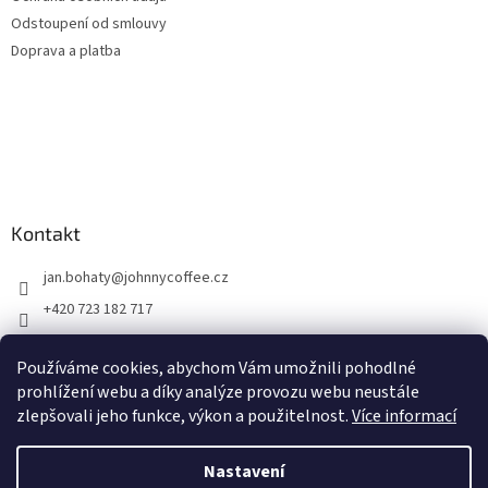
Odstoupení od smlouvy
Doprava a platba
Kontakt
jan.bohaty
@
johnnycoffee.cz
+420 723 182 717
Johnny Coffee
Používáme cookies, abychom Vám umožnili pohodlné
prazirna_johnny_coffee/
prohlížení webu a díky analýze provozu webu neustále
zlepšovali jeho funkce, výkon a použitelnost.
Více informací
Vytvořil Shoptet
Nastavení