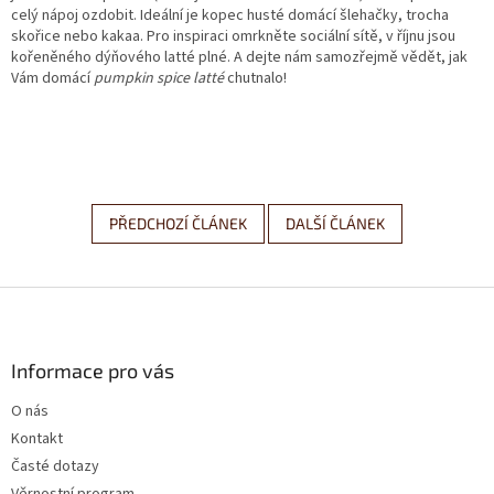
celý nápoj ozdobit. Ideální je kopec husté domácí šlehačky, trocha
skořice nebo kakaa. Pro inspiraci omrkněte sociální sítě, v říjnu jsou
kořeněného dýňového latté plné. A dejte nám samozřejmě vědět, jak
Vám domácí
pumpkin spice latté
chutnalo!
PŘEDCHOZÍ ČLÁNEK
DALŠÍ ČLÁNEK
Z
á
p
a
Informace pro vás
t
O nás
í
Kontakt
Časté dotazy
Věrnostní program