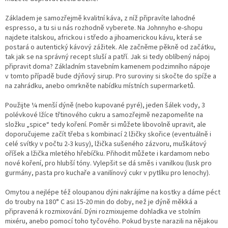
Základem je samozřejmě kvalitní káva, z níž připravíte lahodné
espresso, a tu si u nás rozhodně vyberete. Na Johnnyho e-shopu
najdete italskou, africkou i středo a jihoamerickou kávu, která se
postará o autentický kávový zážitek. Ale začněme pěkně od začátku,
tak jak se na správný recept sluší a patří. Jak si tedy oblíbený nápoj
připravit doma? Základním stavebním kamenem podzimního nápoje
v tomto případě bude dýňový sirup. Pro suroviny si skočte do spíže a
na zahrádku, anebo omrkněte nabídku místních supermarketů.
Použijte ¼ menší dýně (nebo kupované pyré), jeden šálek vody, 3
polévkové lžíce třtinového cukru a samozřejmě nezapomeňte na
složku „spice“ tedy koření. Poměr si můžete libovolně upravit, ale
doporučujeme začít třeba s kombinací 2 lžičky skořice (eventuálně i
celé svítky v počtu 2-3 kusy), lžička sušeného zázvoru, muškátový
oříšek a lžička mletého hřebíčku. Přihodit můžete i kardamom nebo
nové koření, pro hlubší tóny. Vylepšit se dá směs i vanilkou (lusk pro
gurmány, pasta pro kuchaře a vanilínový cukr v pytlíku pro lenochy).
Omytou a nejlépe též oloupanou dýni nakrájíme na kostky a dáme péct
do trouby na 180° C asi 15-20 min do doby, než je dýně měkká a
připravená k rozmixování. Dýni rozmixujeme dohladka ve stolním
mixéru, anebo pomocí toho tyčového. Pokud byste narazili na nějakou