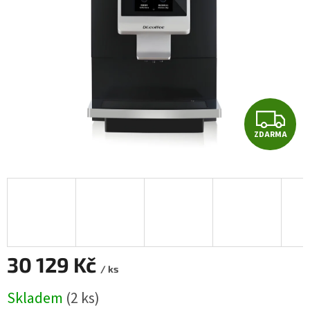
hvězdiček.
Z
ZDARMA
D
A
R
M
A
30 129 Kč
/ ks
Měrná
Skladem
(2 ks)
cena: