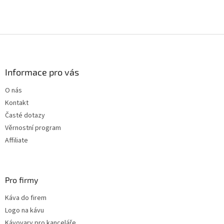
Z
á
p
a
Informace pro vás
t
O nás
í
Kontakt
Časté dotazy
Věrnostní program
Affiliate
Pro firmy
Káva do firem
Logo na kávu
Kávovary pro kanceláře