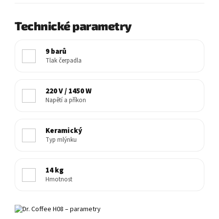
Technické parametry
9 barů
Tlak čerpadla
220 V / 1450 W
Napětí a příkon
Keramický
Typ mlýnku
14 kg
Hmotnost