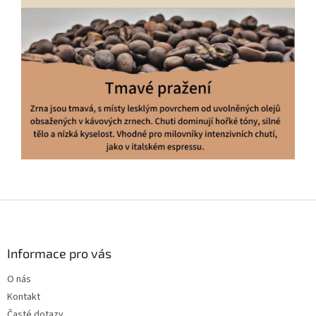
Z
á
p
a
Informace pro vás
t
O nás
í
Kontakt
Časté dotazy