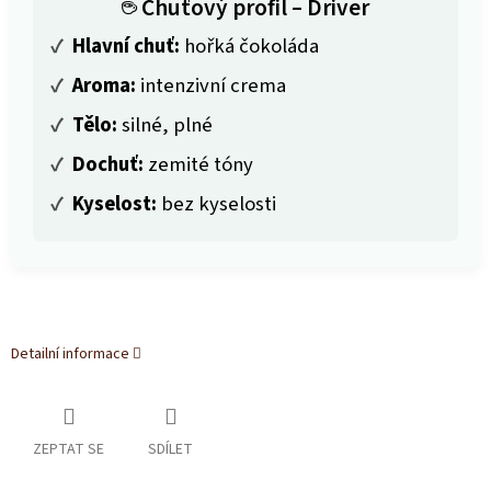
☕ Chuťový profil – Driver
✓
Hlavní chuť:
hořká čokoláda
✓
Aroma:
intenzivní crema
✓
Tělo:
silné, plné
✓
Dochuť:
zemité tóny
✓
Kyselost:
bez kyselosti
Detailní informace
ZEPTAT SE
SDÍLET