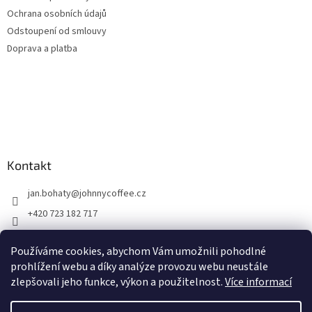
Ochrana osobních údajů
Odstoupení od smlouvy
Doprava a platba
Kontakt
jan.bohaty
@
johnnycoffee.cz
+420 723 182 717
Johnny Coffee
Používáme cookies, abychom Vám umožnili pohodlné
prazirna_johnny_coffee/
prohlížení webu a díky analýze provozu webu neustále
zlepšovali jeho funkce, výkon a použitelnost.
Více informací
Vytvořil Shoptet