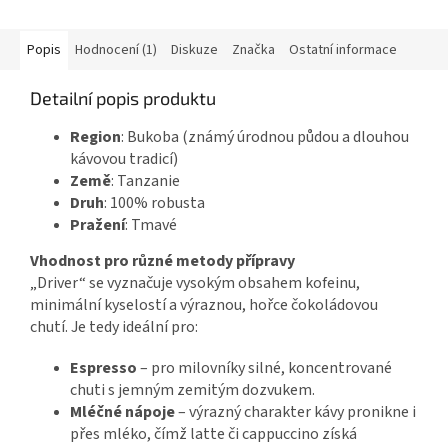
Popis
Hodnocení (1)
Diskuze
Značka
Ostatní informace
Detailní popis produktu
Region
: Bukoba (známý úrodnou půdou a dlouhou
kávovou tradicí)
Země
: Tanzanie
Druh
: 100% robusta
Pražení
: Tmavé
Vhodnost pro různé metody přípravy
„Driver“ se vyznačuje vysokým obsahem kofeinu,
minimální kyselostí a výraznou, hořce čokoládovou
chutí. Je tedy ideální pro:
Espresso
– pro milovníky silné, koncentrované
chuti s jemným zemitým dozvukem.
Mléčné nápoje
– výrazný charakter kávy pronikne i
přes mléko, čímž latte či cappuccino získá