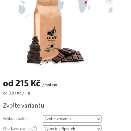
hvězdiček.
od
215 Kč
/ balení
Měrná
od 0,81 Kč / 1 g
cena:
Zvolte variantu
Velikost balení
Chci kávu namlit
?