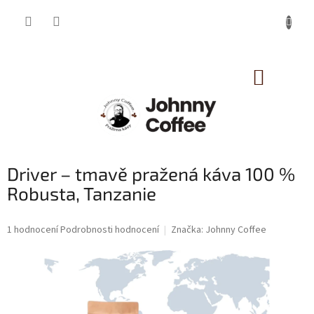
Přejít
na
obsah
NÁKUP
KOŠÍK
Driver – tmavě pražená káva 100 %
Robusta, Tanzanie
Průměrné
1 hodnocení
Podrobnosti hodnocení
Značka:
Johnny Coffee
hodnocení
produktu
je
3,0
z
5