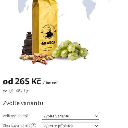
hvězdiček.
od
265 Kč
/ balení
Měrná
od 1,01 Kč / 1 g
cena:
Zvolte variantu
Velikost balení
Chci kávu namlit
?