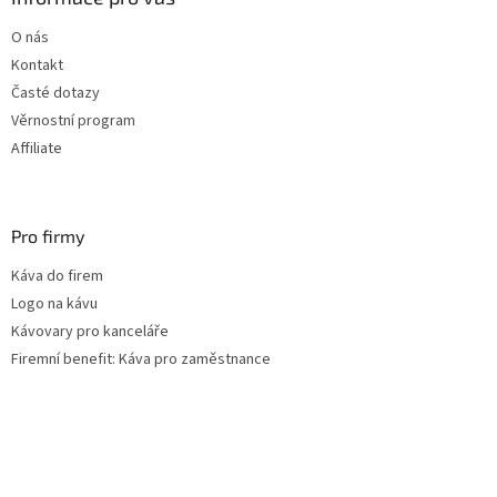
t
O nás
í
Kontakt
Časté dotazy
Věrnostní program
Affiliate
Pro firmy
Káva do firem
Logo na kávu
Kávovary pro kanceláře
Firemní benefit: Káva pro zaměstnance