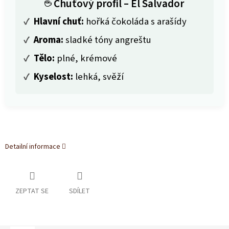
☕ Chuťový profil – El Salvador
✓
Hlavní chuť:
hořká čokoláda s arašídy
✓
Aroma:
sladké tóny angreštu
✓
Tělo:
plné, krémové
✓
Kyselost:
lehká, svěží
Detailní informace
ZEPTAT SE
SDÍLET