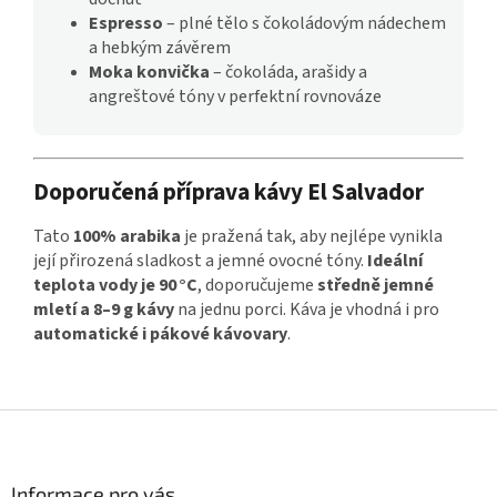
Espresso
– plné tělo s čokoládovým nádechem
a hebkým závěrem
Moka konvička
– čokoláda, arašidy a
angreštové tóny v perfektní rovnováze
Doporučená příprava kávy El Salvador
Tato
100% arabika
je pražená tak, aby nejlépe vynikla
její přirozená sladkost a jemné ovocné tóny.
Ideální
teplota vody je 90 °C
, doporučujeme
středně jemné
mletí a 8–9 g kávy
na jednu porci. Káva je vhodná i pro
automatické i pákové kávovary
.
Z
á
p
a
Informace pro vás