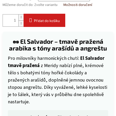
Můžeme doručit do:
Zvolte variantu
Možnosti doručení
Přidat do košíku
🥜 El Salvador – tmavě pražená
arabika s tóny arašídů a angreštu
Pro milovníky harmonických chutí:
El Salvador
tmavě pražená
z Meridy nabízí plné, krémové
tělo s bohatými tóny hořké čokolády a
pražených arašídů, doplněné jemnou ovocnou
stopou angreštu. Díky vyvážené, lehké kyselosti
je to šálek, který vás v průběhu dne spolehlivě
nastartuje.