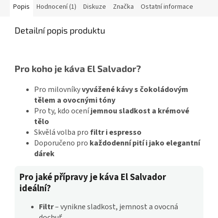
Popis
Hodnocení (1)
Diskuze
Značka
Ostatní informace
Detailní popis produktu
Pro koho je káva El Salvador?
Pro milovníky
vyvážené kávy s čokoládovým
tělem a ovocnými tóny
Pro ty, kdo ocení
jemnou sladkost a krémové
tělo
Skvělá volba pro
filtr i espresso
Doporučeno pro
každodenní pití i jako elegantní
dárek
Pro jaké přípravy je káva El Salvador
ideální?
Filtr
– vynikne sladkost, jemnost a ovocná
dochuť