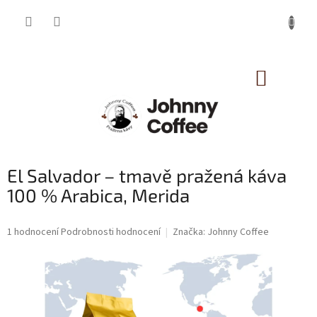
Přejít
na
obsah
NÁKUP
KOŠÍK
El Salvador – tmavě pražená káva
100 % Arabica, Merida
Průměrné
1 hodnocení
Podrobnosti hodnocení
Značka:
Johnny Coffee
hodnocení
produktu
je
5,0
z
5