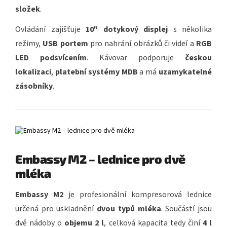
složek
.
Ovládání zajišťuje
10" dotykový displej
s několika
režimy,
USB portem
pro nahrání obrázků či videí a
RGB
LED podsvícením
. Kávovar podporuje
českou
lokalizaci
,
platební systémy MDB
a má
uzamykatelné
zásobníky
.
Embassy M2 – lednice pro dvě
mléka
Embassy M2
je profesionální kompresorová lednice
určená pro uskladnění
dvou typů mléka
. Součástí jsou
dvě nádoby o
objemu 2 l
, celková kapacita tedy činí
4 l