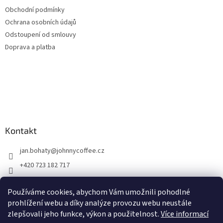
Obchodní podmínky
Ochrana osobních údajů
Odstoupení od smlouvy
Doprava a platba
Kontakt
jan.bohaty
@
johnnycoffee.cz
+420 723 182 717
Johnny Coffee
Používáme cookies, abychom Vám umožnili pohodlné
prazirna_johnny_coffee/
prohlížení webu a díky analýze provozu webu neustále
zlepšovali jeho funkce, výkon a použitelnost.
Více informací