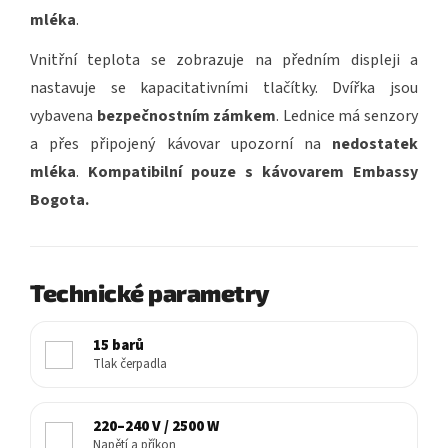
mléka
.
Vnitřní teplota se zobrazuje na předním displeji a
nastavuje se kapacitativními tlačítky. Dvířka jsou
vybavena
bezpečnostním zámkem
. Lednice má senzory
a přes připojený kávovar upozorní na
nedostatek
mléka
.
Kompatibilní pouze s kávovarem Embassy
Bogota.
Technické parametry
15 barů
Tlak čerpadla
220–240 V / 2500 W
Napětí a příkon