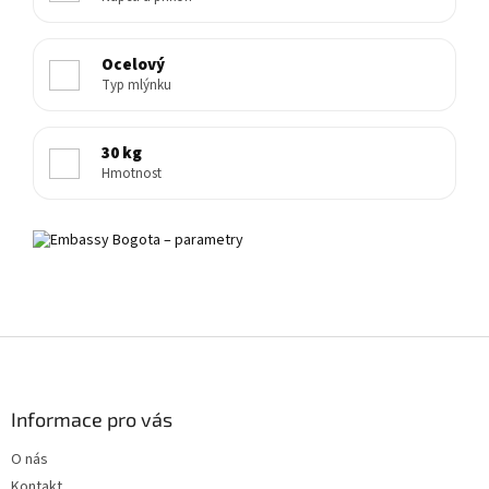
Ocelový
Typ mlýnku
30 kg
Hmotnost
Z
á
p
a
Informace pro vás
t
O nás
í
Kontakt