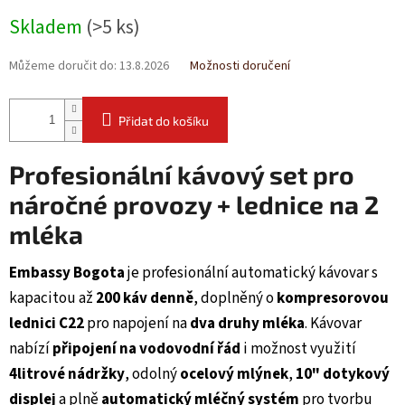
Měrná
Skladem
(>5 ks)
cena:
Můžeme doručit do:
13.8.2026
Možnosti doručení
Přidat do košíku
Profesionální kávový set pro
náročné provozy + lednice na 2
mléka
Embassy Bogota
je profesionální automatický kávovar s
kapacitou až
200 káv denně
, doplněný o
kompresorovou
lednici C22
pro napojení na
dva druhy mléka
. Kávovar
nabízí
připojení na vodovodní řád
i možnost využití
4litrové nádržky
, odolný
ocelový mlýnek
,
10" dotykový
displej
a plně
automatický mléčný systém
pro tvorbu