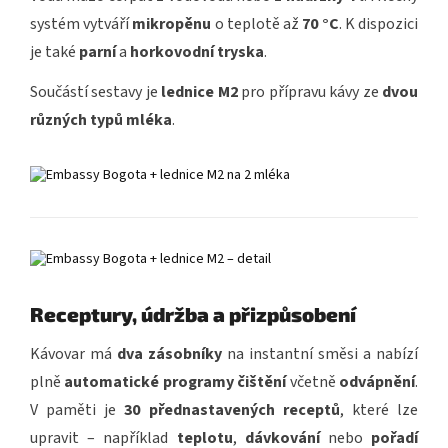
systém vytváří
mikropěnu
o teplotě až
70 °C
. K dispozici
je také
parní
a
horkovodní tryska
.
Součástí sestavy je
lednice M2
pro přípravu kávy ze
dvou
různých typů mléka
.
Receptury, údržba a přizpůsobení
Kávovar má
dva zásobníky
na instantní směsi a nabízí
plně
automatické programy čištění
včetně
odvápnění
.
V paměti je
30 přednastavených receptů
, které lze
upravit – například
teplotu
,
dávkování
nebo
pořadí