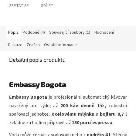
ZEPTAT SE
SDÍLET
Popis
Podobné (4)
Související soubory (1)
Hodnocení
Diskuze
Značka
Ostatní informace
Detailní popis produktu
Embassy Bogota
Embassy Bogota
je profesionální automatický kávovar
navržený pro výdej až
200 káv denně
. Díky robustní
spařovací jednotce,
ocelovému mlýnku
a
bojleru 0,7 l
zvládne za hodinu připravit až
150 porcí espressa
.
Vodu může čerpat z vodovodu nebo z
nádržky 4 l
. Mléčný