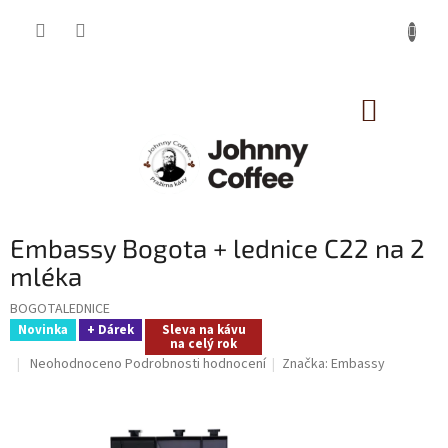
Přejít
na
obsah
NÁKUP
KOŠÍK
Embassy Bogota + lednice C22 na 2
mléka
BOGOTALEDNICE
Novinka
+ Dárek
Sleva na kávu
na celý rok
Průměrné
Neohodnoceno
Podrobnosti hodnocení
Značka:
Embassy
hodnocení
produktu
je
0,0