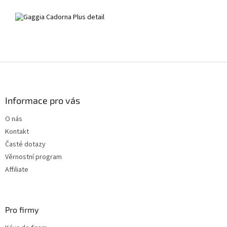
Z
á
p
a
Informace pro vás
t
O nás
í
Kontakt
Časté dotazy
Věrnostní program
Affiliate
Pro firmy