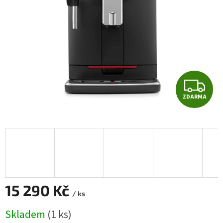
hvězdiček.
Z
ZDARMA
D
A
R
M
A
15 290 Kč
/ ks
Měrná
Skladem
(1 ks)
cena: