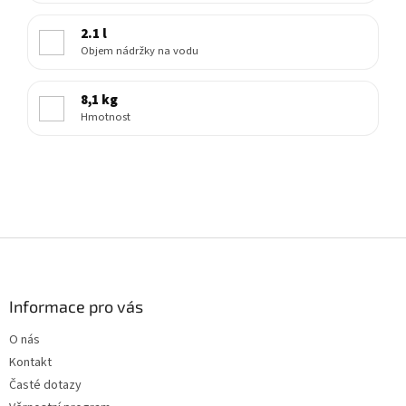
2.1 l
Objem nádržky na vodu
8,1 kg
Hmotnost
Z
á
p
a
Informace pro vás
t
O nás
í
Kontakt
Časté dotazy