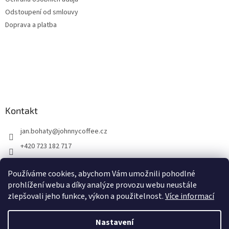
Odstoupení od smlouvy
Doprava a platba
Kontakt
jan.bohaty
@
johnnycoffee.cz
+420 723 182 717
Johnny Coffee
Používáme cookies, abychom Vám umožnili pohodlné
prazirna_johnny_coffee/
prohlížení webu a díky analýze provozu webu neustále
zlepšovali jeho funkce, výkon a použitelnost.
Více informací
Vytvořil Shoptet
Nastavení