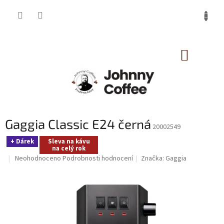
Přejít
na
obsah
NÁKUP
KOŠÍK
Gaggia Classic E24 černá
20002549
+ Dárek
Sleva na kávu
na celý rok
Průměrné
Neohodnoceno
Podrobnosti hodnocení
Značka:
Gaggia
hodnocení
produktu
je
0,0
z
5