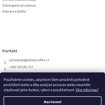
Odstoupení od smlouvy
Doprava a platba
Kontakt
jan.bohaty
@
johnnycoffee.cz
+420 723 182 717
Johnny Coffee
Používáme cookies, abychom Vám umožnili pohodlné
prazirna_johnny_coffee/
prohlížení webu a díky analýze provozu webu neustále
zlepšovali jeho funkce, výkon a použitelnost.
Více informací
Vytvořil Shoptet
Nastavení