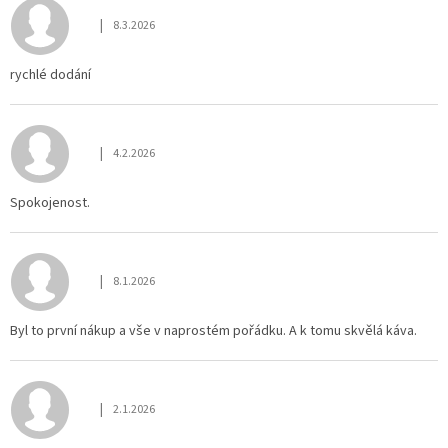
|
8.3.2026
Hodnocení obchodu je 5 z 5 hvězdiček.
rychlé dodání
|
4.2.2026
Hodnocení obchodu je 5 z 5 hvězdiček.
Spokojenost.
|
8.1.2026
Hodnocení obchodu je 5 z 5 hvězdiček.
Byl to první nákup a vše v naprostém pořádku. A k tomu skvělá káva.
|
2.1.2026
Hodnocení obchodu je 5 z 5 hvězdiček.