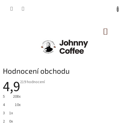
Přejít
na
obsah
NÁKUP
KOŠÍK
Hodnocení obchodu
4,9
Průměrné
219 hodnocení
hodnocení
obchodu
je
5
208x
4,9
z
4
10x
5
hvězdiček.
3
1x
2
0x