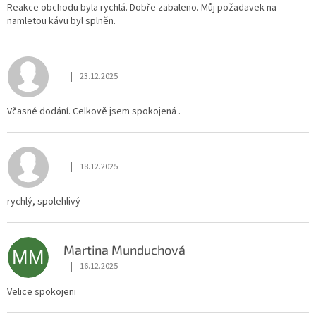
Reakce obchodu byla rychlá. Dobře zabaleno. Můj požadavek na
namletou kávu byl splněn.
|
23.12.2025
Hodnocení obchodu je 5 z 5 hvězdiček.
Včasné dodání. Celkově jsem spokojená .
|
18.12.2025
Hodnocení obchodu je 5 z 5 hvězdiček.
rychlý, spolehlivý
Martina Munduchová
MM
|
16.12.2025
Hodnocení obchodu je 5 z 5 hvězdiček.
Velice spokojeni