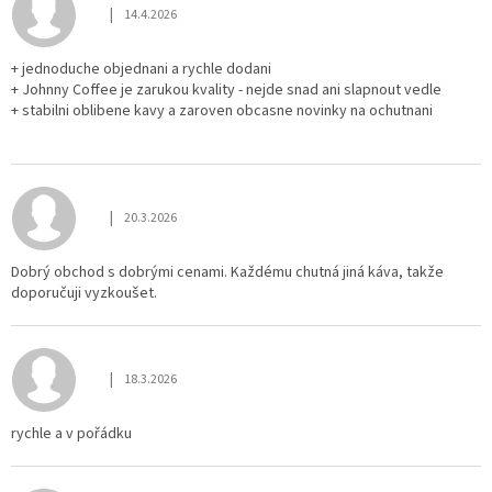
|
14.4.2026
Hodnocení obchodu je 5 z 5 hvězdiček.
+ jednoduche objednani a rychle dodani
+ Johnny Coffee je zarukou kvality - nejde snad ani slapnout vedle
+ stabilni oblibene kavy a zaroven obcasne novinky na ochutnani
|
20.3.2026
Hodnocení obchodu je 5 z 5 hvězdiček.
Dobrý obchod s dobrými cenami. Každému chutná jiná káva, takže
doporučuji vyzkoušet.
|
18.3.2026
Hodnocení obchodu je 5 z 5 hvězdiček.
rychle a v pořádku