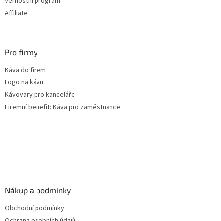
Věrnostní program
ý
Affiliate
p
i
s
u
Pro firmy
Káva do firem
Logo na kávu
Kávovary pro kanceláře
Firemní benefit: Káva pro zaměstnance
Nákup a podmínky
Obchodní podmínky
Ochrana osobních údajů