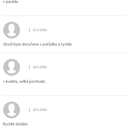
+ paráda
|
21.5.2026
Hodnocení obchodu je 4 z 5 hvězdiček.
Zboží bylo doručeno v pořádku a rychle.
|
18.5.2026
Hodnocení obchodu je 5 z 5 hvězdiček.
+ kvalita, velká pochvala
|
14.5.2026
Hodnocení obchodu je 4 z 5 hvězdiček.
Rychlé dodání.