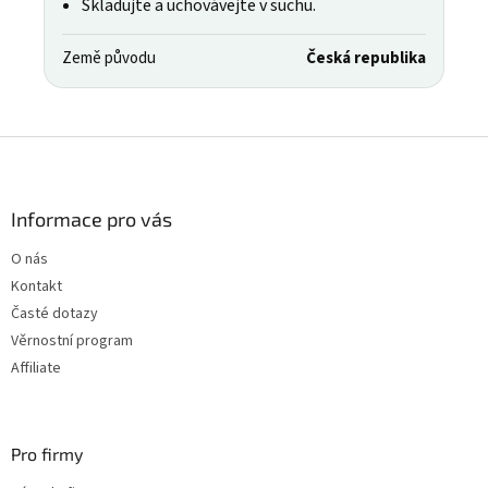
Skladujte a uchovávejte v suchu.
Země původu
Česká republika
Z
á
p
a
Informace pro vás
t
O nás
í
Kontakt
Časté dotazy
Věrnostní program
Affiliate
Pro firmy