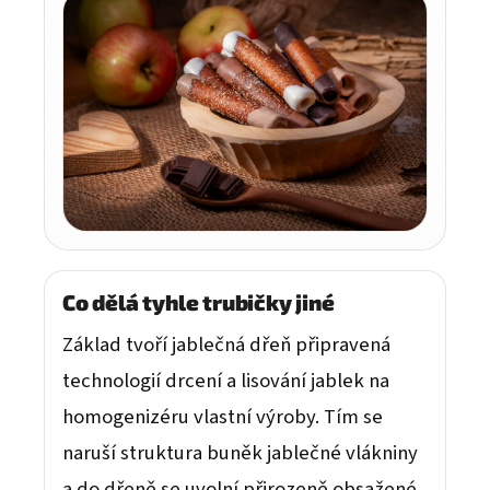
Co dělá tyhle trubičky jiné
Základ tvoří jablečná dřeň připravená
technologií drcení a lisování jablek na
homogenizéru vlastní výroby. Tím se
naruší struktura buněk jablečné vlákniny
a do dřeně se uvolní přirozeně obsažené