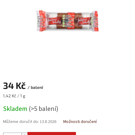
hvězdiček.
34 Kč
/ balení
Měrná
1,42 Kč / 1 g
cena:
Skladem
(>5 balení)
Můžeme doručit do:
13.8.2026
Možnosti doručení