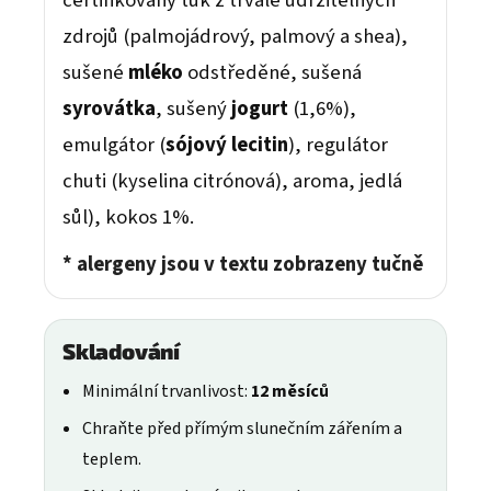
zdrojů (palmojádrový, palmový a shea),
sušené
mléko
odstředěné, sušená
syrovátka
, sušený
jogurt
(1,6%),
emulgátor (
sójový lecitin
), regulátor
chuti (kyselina citrónová), aroma, jedlá
sůl), kokos 1%.
* alergeny jsou v textu zobrazeny tučně
Skladování
Minimální trvanlivost:
12 měsíců
Chraňte před přímým slunečním zářením a
teplem.