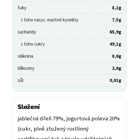
tuky
8,1g
z toho nasyc. mastné kyseliny
7,5g
sacharidy
65,9g
z toho cukry
49,1g
vláknina
8,6g
bílkoviny
2,6g
sůl
0,01g
Složení
jablečná dřeň 79%, jogurtová poleva 20%
(cukr, plně ztužený rostlinný
certifikovaný tuk z trvale udržitelných