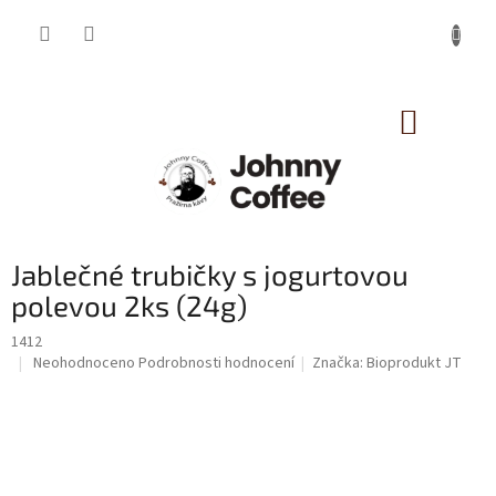
Přejít
na
obsah
NÁKUP
KOŠÍK
Jablečné trubičky s jogurtovou
polevou 2ks (24g)
1412
Průměrné
Neohodnoceno
Podrobnosti hodnocení
Značka:
Bioprodukt JT
hodnocení
produktu
je
0,0
z
5