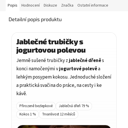
Popis
Hodnocení
Diskuze
Značka
Ostatní informace
Detailní popis produktu
Jablečné trubičky s
jogurtovou polevou
Jemně sušené trubičky z
jablečné dřeně
s
konci namočenými v
jogurtové polevě
a
lehkým posypem kokosu. Jednoduché složení
a praktická svačina do práce, na cesty i ke
kávě.
Přirozeně bezlepkové
Jablečná dřeň 79 %
Kokos 1 %
Trvanlivost 12 měsíců