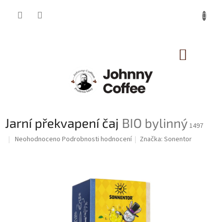
Přejít
na
obsah
NÁKUP
KOŠÍK
Jarní překvapení čaj
BIO bylinný
1497
Průměrné
Neohodnoceno
Podrobnosti hodnocení
Značka:
Sonentor
hodnocení
produktu
je
0,0
z
5
hvězdiček.