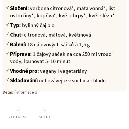
Složení:
verbena citronová*, máta vonná*, list
ostružiny*, kopřiva*, květ chrpy*, květ slézu*
Typ:
bylinný čaj bio
Chuť:
citronová, mátová, květinová
Balení:
18 nálevových sáčků à 1,5 g
Příprava:
1 čajový sáček na cca 250 ml vroucí
vody, louhovat 5–10 minut
Vhodné pro:
vegany i vegetariány
Skladování:
uchovávejte v suchu a chladu
Detailní informace
ZEPTAT SE
SDÍLET