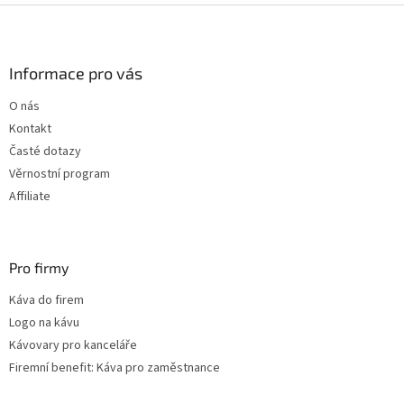
Z
á
p
a
Informace pro vás
t
O nás
í
Kontakt
Časté dotazy
Věrnostní program
Affiliate
Pro firmy
Káva do firem
Logo na kávu
Kávovary pro kanceláře
Firemní benefit: Káva pro zaměstnance