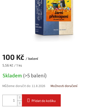
100 Kč
/ balení
Měrná
5,56 Kč / 1 ks
cena:
Skladem
(>5 balení)
Můžeme doručit do:
11.8.2026
Možnosti doručení
Přidat do košíku