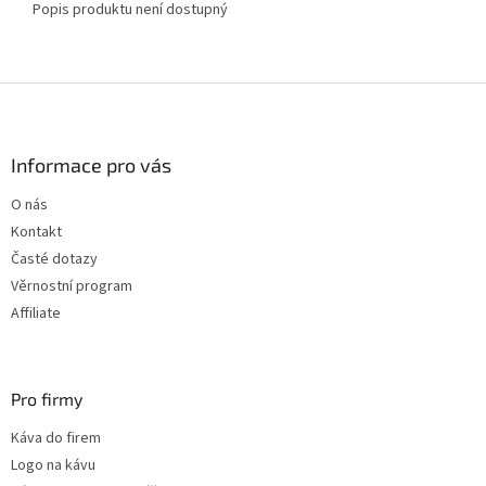
Popis produktu není dostupný
Z
á
p
a
Informace pro vás
t
O nás
í
Kontakt
Časté dotazy
Věrnostní program
Affiliate
Pro firmy
Káva do firem
Logo na kávu