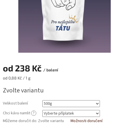
od
238 Kč
/ balení
Měrná
od 0,88 Kč / 1 g
cena:
Zvolte variantu
Velikost balení
Chci kávu namlit
?
Můžeme doručit do:
Zvolte variantu
Možnosti doručení