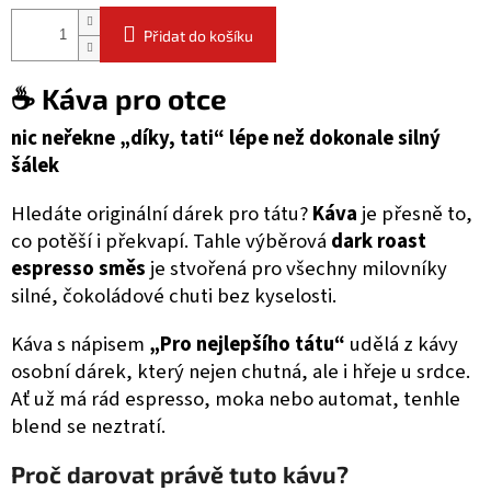
Přidat do košíku
☕ Káva pro otce
nic neřekne „díky, tati“ lépe než dokonale silný
šálek
Hledáte originální dárek pro tátu?
Káva
je přesně to,
co potěší i překvapí. Tahle výběrová
dark roast
espresso směs
je stvořená pro všechny milovníky
silné, čokoládové chuti bez kyselosti.
Káva s nápisem
„Pro nejlepšího tátu“
udělá z kávy
osobní dárek, který nejen chutná, ale i hřeje u srdce.
Ať už má rád espresso, moka nebo automat, tenhle
blend se neztratí.
Proč darovat právě tuto kávu?