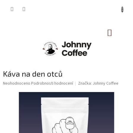
Přejít
na
obsah
NÁKUP
KOŠÍK
Káva na den otců
Průměrné
Neohodnoceno
Podrobnosti hodnocení
Značka:
Johnny Coffee
hodnocení
produktu
je
0,0
z
5
hvězdiček.