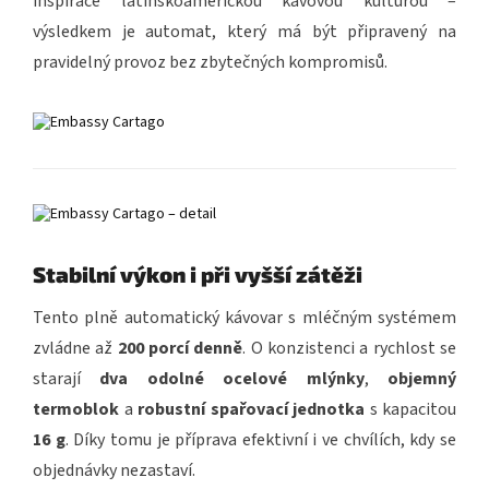
inspirace latinskoamerickou kávovou kulturou –
výsledkem je automat, který má být připravený na
pravidelný provoz bez zbytečných kompromisů.
Stabilní výkon i při vyšší zátěži
Tento plně automatický kávovar s mléčným systémem
zvládne až
200 porcí denně
. O konzistenci a rychlost se
starají
dva odolné ocelové mlýnky
,
objemný
termoblok
a
robustní spařovací jednotka
s kapacitou
16 g
. Díky tomu je příprava efektivní i ve chvílích, kdy se
objednávky nezastaví.