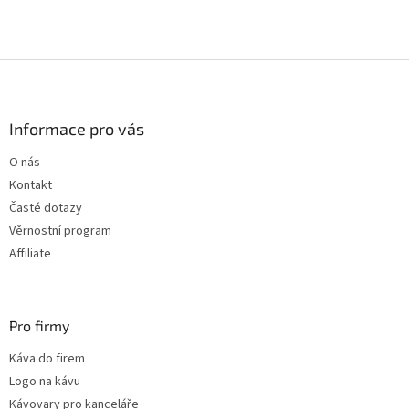
Z
á
p
a
Informace pro vás
t
O nás
í
Kontakt
Časté dotazy
Věrnostní program
Affiliate
Pro firmy
Káva do firem
Logo na kávu
Kávovary pro kanceláře