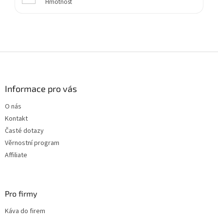
Hmotnost
Z
á
p
a
Informace pro vás
t
O nás
í
Kontakt
Časté dotazy
Věrnostní program
Affiliate
Pro firmy
Káva do firem