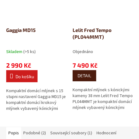
Gaggia MD15
Lelit Fred Tempo
(PL044MMT)
Skladem
(>5 ks)
Objednáno
2 990 Kč
7 490 Kč
DETAIL
Do košíku
Kompaktní mlýnek s kónickými
Kompaktní domácí mlýnek s 15
kameny 38 mm Lelit Fred Tempo
stupni nastavení Gaggia MD15 je
PL044MMT je kompaktní domácí
kompaktní domácí krokový
mlýnek vybavený kónickými
mlýnek vybavený kónickými
mlecími kameny z tvrzené oceli
mlecími kameny z nerezi a
o průměru...
nádobou na zrna o...
Popis
Podobné (2)
Související soubory (1)
Hodnocení