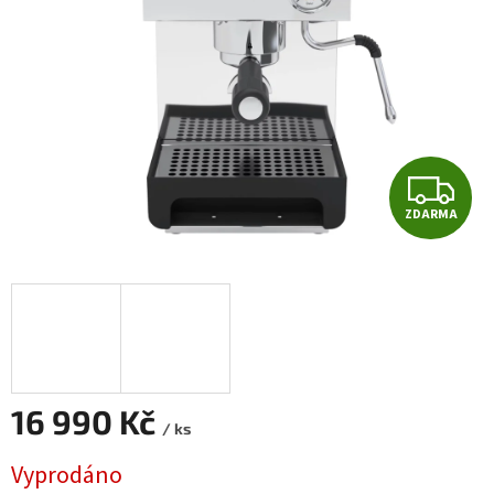
hvězdiček.
Z
ZDARMA
D
A
R
M
A
16 990 Kč
/ ks
Měrná
Vyprodáno
cena: