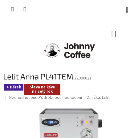
Přejít
na
obsah
NÁKUP
KOŠÍK
Lelit Anna PL41TEM
22000021
+ Dárek
Sleva na kávu
na celý rok
Průměrné
Neohodnoceno
Podrobnosti hodnocení
Značka:
Lelit
hodnocení
produktu
je
0,0
z
5