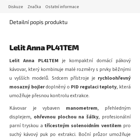
Diskuze
Značka
Ostatní informace
Detailní popis produktu
Lelit Anna PL41TEM
Lelit Anna PL41TEM
je kompaktní domácí pákový
kávovar, který kombinuje malé rozměry s prvky běžnými
u vyšších modelů. Srdcem přístroje je
rychloohřevný
mosazný bojler
doplněný o
PID regulaci teploty
, která
umožňuje přesnou kontrolu extrakce.
Kávovar je vybaven
manometrem
, přehledným
displejem,
ohřevnou plochou na šálky
, profesionální
parní tryskou a
třícestným solenoidním ventilem
pro
suchý kávový puk po extrakci. Boční průzor umožňuje