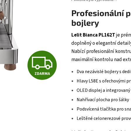
Profesionální 
bojlery
Lelit Bianca PL162T
je prém
doplněný o elegantní detail
Nabízí profesionální konstr
Z
maximální kontrolu nad extr
Dva nezávislé bojlery s d
ZDARMA
D
Hlavy L58E s ořechovými pr
OLED displej a integrovaný
A
Nahřívací plocha pro šálky
Podsvícená tlačítka pro sn
R
Leštěné celonerezové prov