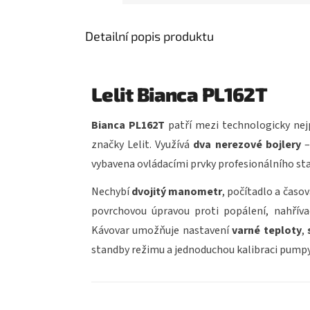
Detailní popis produktu
Lelit Bianca PL162T
Bianca PL162T
patří mezi technologicky nej
značky Lelit. Využívá
dva nerezové bojlery
vybavena ovládacími prvky profesionálního s
Nechybí
dvojitý manometr
, počítadlo a časov
povrchovou úpravou proti popálení, nahřív
Kávovar umožňuje nastavení
varné teploty
,
standby režimu a jednoduchou kalibraci pumpy