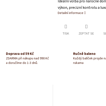
Ideální volba pro náročné domá
M
výkon, precizní kontrolu a lux
Detailní informace
A
TISK
ZEPTAT SE
S
Doprava od 59 Kč
Ručně baleno
ZDARMA při nákupu nad 990 Kč
Každý balíček projde 
a doručíme do 1-3 dnů.
rukama