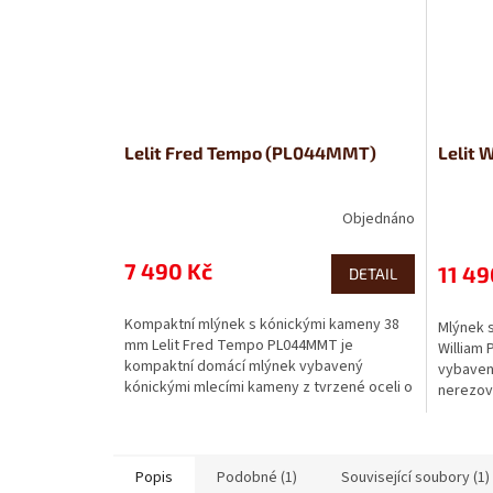
Lelit Fred Tempo (PL044MMT)
Lelit 
Objednáno
7 490 Kč
11 49
DETAIL
Kompaktní mlýnek s kónickými kameny 38
Mlýnek 
mm Lelit Fred Tempo PL044MMT je
William 
kompaktní domácí mlýnek vybavený
vybaven
kónickými mlecími kameny z tvrzené oceli o
nerezové
průměru...
Popis
Podobné (1)
Související soubory (1)