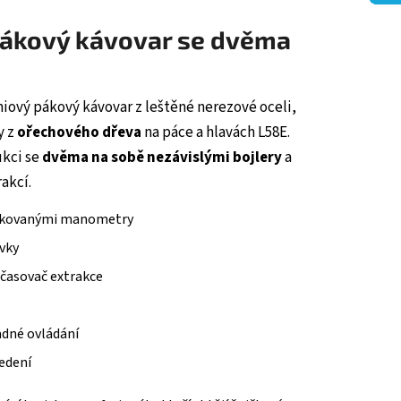
pákový kávovar se dvěma
iový pákový kávovar z leštěné nerezové oceli,
y z
ořechového dřeva
na páce a hlavách L58E.
ukci se
dvěma na sobě nezávislými bojlery
a
akcí.
edikovanými manometry
vky
 časovač extrakce
adné ovládání
edení