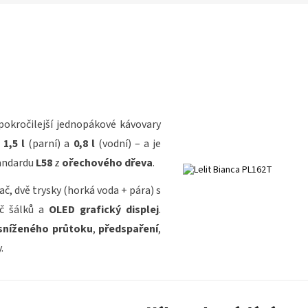
pokročilejší jednopákové kávovary
–
1,5 l
(parní) a
0,8 l
(vodní) – a je
tandardu
L58
z
ořechového dřeva
.
ač, dvě trysky (horká voda + pára) s
ač šálků a
OLED grafický displej
.
sníženého průtoku
,
předspaření
,
.