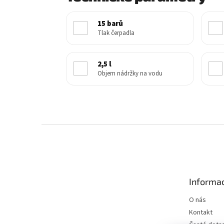
15 barů
Tlak čerpadla
2,5 l
Objem nádržky na vodu
Z
á
p
a
t
Informac
í
O nás
Kontakt