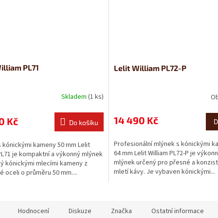
William PL71
Lelit William PL72-P
Skladem
(1 ks)
Ob
14 490 Kč
0 Kč
D
Do košíku
Profesionální mlýnek s kónickými 
s kónickými kameny 50 mm Lelit
64 mm Lelit William PL72-P je výkon
PL71 je kompaktní a výkonný mlýnek
mlýnek určený pro přesné a konzist
ý kónickými mlecími kameny z
mletí kávy. Je vybaven kónickými...
 oceli o průměru 50 mm....
Hodnocení
Diskuze
Značka
Ostatní informace