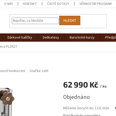
O NÁS
KONTAKT
ČASTÉ DOTAZY
VĚRNOSTNÍ PROGRAM
HLEDAT
Dárkové balíčky
Delikatesy
Baristické kurzy
Předpl
ianca PL162T
nosti hodnocení
Značka:
Lelit
62 990 Kč
/ ks
Měrná
Objednáno
cena:
Můžeme doručit do:
13.8.2026
Položka byla vyprodána…