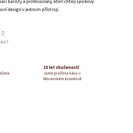
cí baristy a profesionály, kteří chtějí špičkový
usní design v jednom přístroji.
DÍLET
15 let zkušeností
našima
Jsme pražírna kávy v
Moravském krumlově