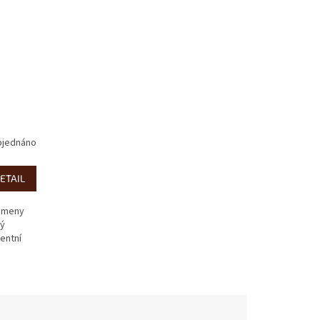
jednáno
ETAIL
kameny
ný
entní