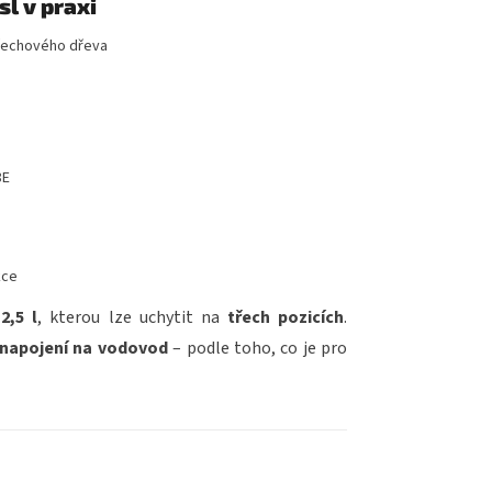
l v praxi
ořechového dřeva
8E
kce
2,5 l
, kterou lze uchytit na
třech pozicích
.
 napojení na vodovod
– podle toho, co je pro