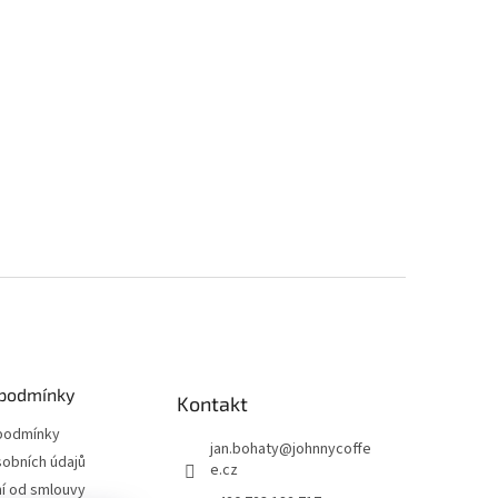
podmínky
Kontakt
podmínky
jan.bohaty
@
johnnycoffe
obních údajů
e.cz
í od smlouvy