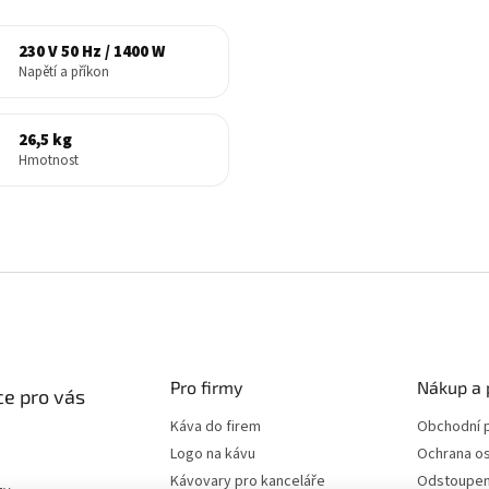
230 V 50 Hz / 1400 W
Napětí a příkon
26,5 kg
Hmotnost
Pro firmy
Nákup a 
e pro vás
Káva do firem
Obchodní 
Logo na kávu
Ochrana os
Kávovary pro kanceláře
Odstoupen