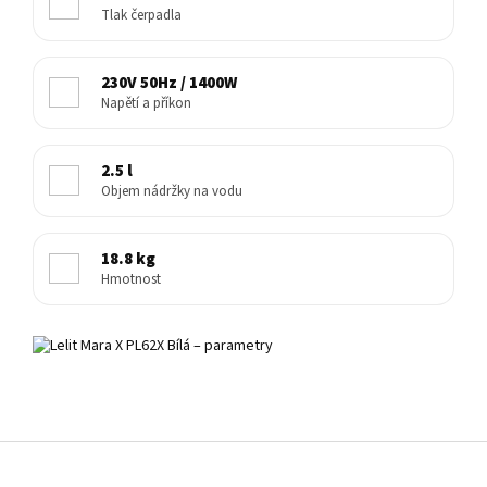
Tlak čerpadla
230V 50Hz / 1400W
Napětí a příkon
2.5 l
Objem nádržky na vodu
18.8 kg
Hmotnost
Z
á