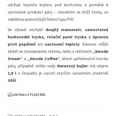
udržuje teplotu bojleru pod kontrolou a pomáhá k
vyrovnané produkci páry – chováním se blíží tomu, co
nabídnou pokročilejší řešení typu PID.
Ve výbavě nechybí
dvojitý manometr
,
samostatná
horkovodní tryska
,
rotační parní tryska s úpravou
proti popálení
ani
nastavení teploty
. Kávovar může
běžet ve standardním režimu, nebo v režimech
„Xmode
Steam“
a
„Xmode Coffee“
, které upřednostní tvorbu
páry, případně ohřev vody.
Nerezový bojler
má objem
1,8 l
a čerpadlo je oproti starším variantám znatelně
tišší
.