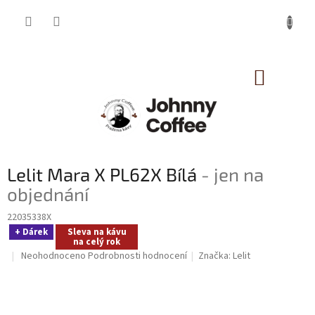
Přejít
na
obsah
NÁKUP
KOŠÍK
Lelit Mara X PL62X Bílá
- jen na
objednání
22035338X
+ Dárek
Sleva na kávu
na celý rok
Průměrné
Neohodnoceno
Podrobnosti hodnocení
Značka:
Lelit
hodnocení
produktu
je
0,0