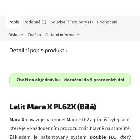
mlecími kameny z tvrzené oceli
mlecími kameny z tvrzené oceli
o průměru...
o průměru...
Popis
Podobné (1)
Související soubory (1)
Hodnocení
Diskuze
Značka
Ostatní informace
Detailní popis produktu
Zboží na objednávku – doručení do 5 pracovních dní
Lelit Mara X PL62X (Bílá)
Mara X
navazuje na model Mara PL62 a přináší vylepšení,
které je v každodenním provozu znát hlavně na stabilitě.
Základem je patentovaný systém
Double HX
, který