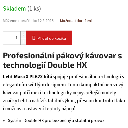
Měrná
Skladem
(1 ks)
cena:
Můžeme doručit do:
12.8.2026
Možnosti doručení
Přidat do košíku
Profesionální pákový kávovar s
technologií Double HX
Lelit Mara X PL62X bílá
spojuje profesionální technologii s
elegantním světlým designem. Tento kompaktní nerezový
kávovar patří mezi technologicky nejvyspělejší modely
značky Lelit a nabízí stabilní výkon, přesnou kontrolu tlaku
i možnost nastavení teploty nápojů.
Systém Double HX pro bezpečný a stabilní provoz