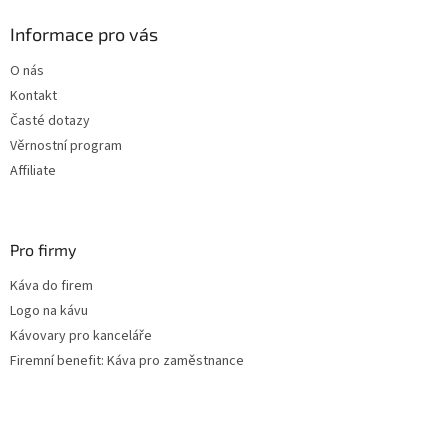
p
a
Informace pro vás
t
O nás
í
Kontakt
Časté dotazy
Věrnostní program
Affiliate
Pro firmy
Káva do firem
Logo na kávu
Kávovary pro kanceláře
Firemní benefit: Káva pro zaměstnance