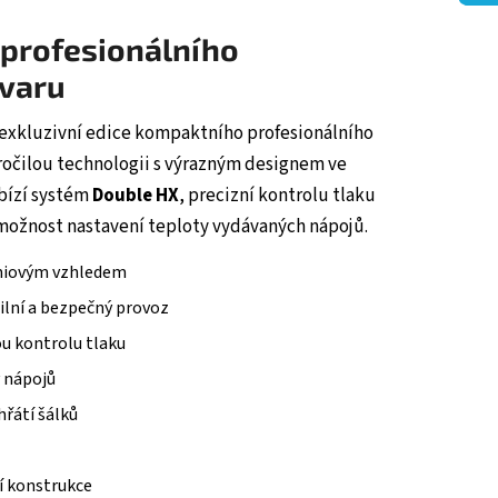
 profesionálního
varu
 exkluzivní edice kompaktního profesionálního
ročilou technologii s výrazným designem ve
bízí systém
Double HX
, precizní kontrolu tlaku
ožnost nastavení teploty vydávaných nápojů.
émiovým vzhledem
ilní a bezpečný provoz
u kontrolu tlaku
 nápojů
hřátí šálků
í konstrukce