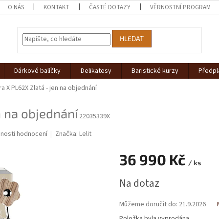
O NÁS
KONTAKT
ČASTÉ DOTAZY
VĚRNOSTNÍ PROGRAM
HLEDAT
Dárkové balíčky
Delikatesy
Baristické kurzy
Předpl
ra X PL62X Zlatá
- jen na objednání
n na objednání
22035339X
nosti hodnocení
Značka:
Lelit
36 990 Kč
/ ks
Měrná
Na dotaz
cena:
Můžeme doručit do:
21.9.2026
Položka byla vyprodána…