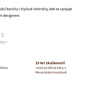
í baristy i stylové interiéry, kde se spojuje
ým designem.
DÍLET
15 let zkušeností
našima
Jsme pražírna kávy v
Moravském krumlově