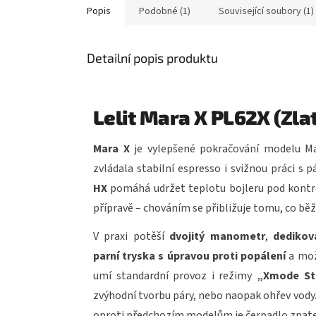
Popis
Podobné (1)
Související soubory (1)
Detailní popis produktu
Lelit Mara X PL62X (Zla
Mara X
je vylepšené pokračování modelu Ma
zvládala stabilní espresso i svižnou práci s
HX
pomáhá udržet teplotu bojleru pod kontro
přípravě – chováním se přibližuje tomu, co běž
V praxi potěší
dvojitý manometr
,
dedikov
parní tryska s úpravou proti popálení
a mo
umí standardní provoz i režimy
„Xmode S
zvýhodní tvorbu páry, nebo naopak ohřev vody
oproti předchozím modelům je čerpadlo znat