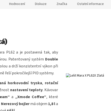
Hodnocení
Diskuze
Značka
Ostatní informace
tá)
ra PL62 a je postavená tak, aby
 párou. Patentovaný systém
Double
lou a drží konzistentní výkon při
ně řeší pokročilejší PID systémy.
aná horkovodní tryska
,
rotační
žnost
nastavení teploty
. Kávovar
team“
a
„Xmode Coffee“
, které
.
Nerezový bojler
má objem
1,8 l
a
elně
tišší
.