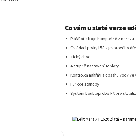
Co vám u zlaté verze ud
Plášť přístroje kompletně z nerezu
Ovládací prvky L58 z javorového dř
Tichý chod
4 stupně nastavení teploty
Kontrolka nahřátí a obsahu vody ve
Funkce standby
Systém Doubleprobe HX pro stabiliz