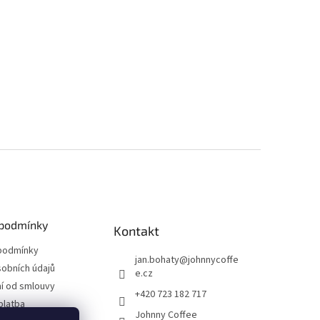
podmínky
Kontakt
podmínky
jan.bohaty
@
johnnycoffe
obních údajů
e.cz
í od smlouvy
+420 723 182 717
platba
Johnny Coffee