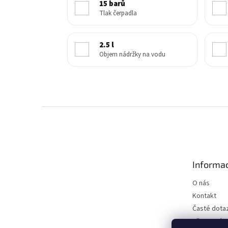
15 barů
Tlak čerpadla
2.5 l
Objem nádržky na vodu
Z
á
p
a
t
Informac
í
O nás
Kontakt
Časté dota
Věrnostní 