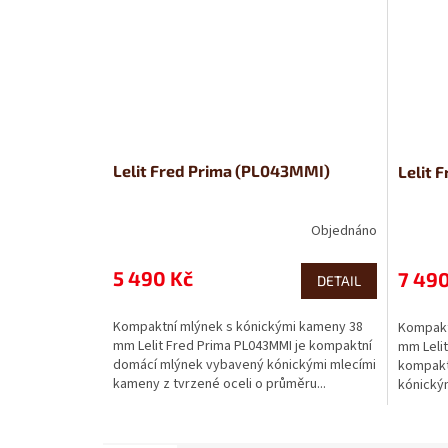
Lelit Fred Prima (PL043MMI)
Lelit
Objednáno
5 490 Kč
7 490
DETAIL
Kompaktní mlýnek s kónickými kameny 38
Kompakt
mm Lelit Fred Prima PL043MMI je kompaktní
mm Leli
domácí mlýnek vybavený kónickými mlecími
kompakt
kameny z tvrzené oceli o průměru...
kónickým
průměru.