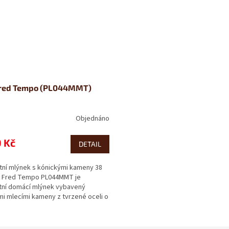
 Fred Tempo (PL044MMT)
Objednáno
 Kč
DETAIL
ní mlýnek s kónickými kameny 38
t Fred Tempo PL044MMT je
ní domácí mlýnek vybavený
i mlecími kameny z tvrzené oceli o
..