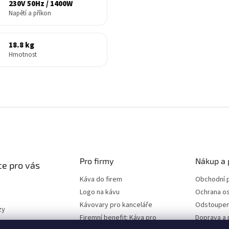
230V 50Hz / 1400W
Napětí a příkon
18.8 kg
Hmotnost
Pro firmy
Nákup a 
e pro vás
Káva do firem
Obchodní 
Logo na kávu
Ochrana os
Kávovary pro kanceláře
Odstoupen
zy
Firemní benefit: Káva pro
Doprava a 
program
zaměstnance