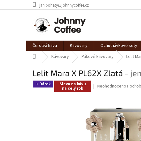
Přejít
jan.bohaty@johnnycoffee.cz
na
obsah
Čerstvá káva
Kávovary
Ochutnávkové sety
Domů
Kávovary
Pákové kávovary
Lelit Ma
Lelit Mara X PL62X Zlatá
- je
+ Dárek
Sleva na kávu
Průměrné
Neohodnoceno
Podrob
na celý rok
hodnocení
produktu
je
0,0
z
5
hvězdiček.