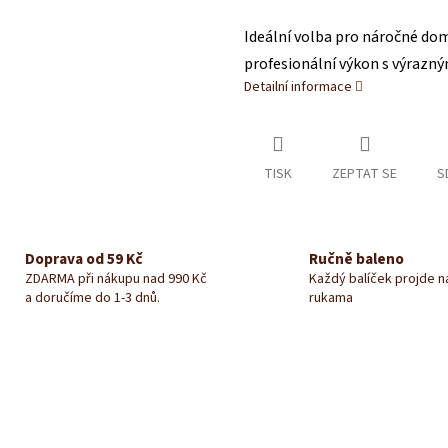
M
Ideální volba pro náročné domác
profesionální výkon s výrazn
Detailní informace
A
TISK
ZEPTAT SE
S
Doprava od 59 Kč
Ručně baleno
ZDARMA při nákupu nad 990 Kč
Každý balíček projde 
a doručíme do 1-3 dnů.
rukama