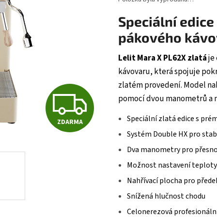
Speciální edice
pákového kávo
Lelit Mara X PL62X zlatá
je
kávovaru, která spojuje pok
zlatém provedení. Model na
Z
pomocí dvou manometrů a m
Speciální zlatá edice s pr
ZDARMA
D
Systém Double HX pro stab
Dva manometry pro přesno
A
Možnost nastavení teploty
Nahřívací plocha pro přede
R
Snížená hlučnost chodu
Celonerezová profesionáln