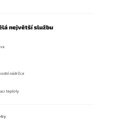
ělá největší službu
eva
 vodní nádržce
aci teploty