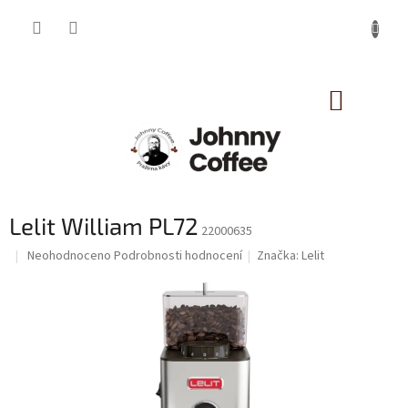
Přejít
na
obsah
NÁKUP
KOŠÍK
Lelit William PL72
22000635
Průměrné
Neohodnoceno
Podrobnosti hodnocení
Značka:
Lelit
hodnocení
produktu
je
0,0
z
5
hvězdiček.