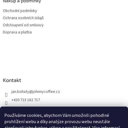
Nákup a podmínky
Obchodní podmínky
Ochrana osobních údajů
Odstoupení od smlouvy
Doprava a platba
Kontakt
jan.bohaty
@
johnnycoffee.cz
+420 723 182 717
Johnny Coffee
Používáme cookies, abychom Vám umožnili pohodlné
prazirna_johnny_coffee/
prohlížení webu a díky analýze provozu webu neustále