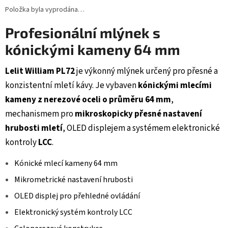
Položka byla vyprodána…
Profesionální mlýnek s
kónickými kameny 64 mm
Lelit William PL72
je výkonný mlýnek určený pro přesné a
konzistentní mletí kávy. Je vybaven
kónickými mlecími
kameny z nerezové oceli o průměru 64 mm
,
mechanismem pro
mikroskopicky přesné nastavení
hrubosti mletí
, OLED displejem a systémem elektronické
kontroly
LCC
.
Kónické mlecí kameny 64 mm
Mikrometrické nastavení hrubosti
OLED displej pro přehledné ovládání
Elektronický systém kontroly LCC