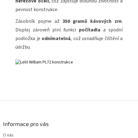
nerezové oceli
, což zajišťuje dlouhou životnost a
pevnost konstrukce.
Zásobník pojme až
350 gramů kávových zrn
.
Displej zároveň plní funkci
počítadla
a spodní
podložka je
odnímatelná
, což usnadňuje čištění a
údržbu.
Z
á
p
a
Informace pro vás
t
O nás
í