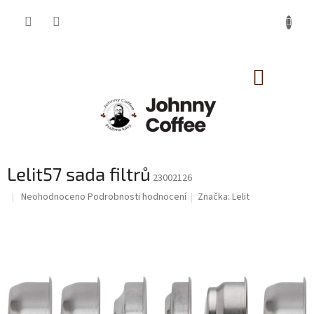
Přejít
na
obsah
NÁKUP
KOŠÍK
Lelit57 sada filtrů
23002126
Průměrné
Neohodnoceno
Podrobnosti hodnocení
Značka:
Lelit
hodnocení
produktu
je
0,0
z
5
hvězdiček.