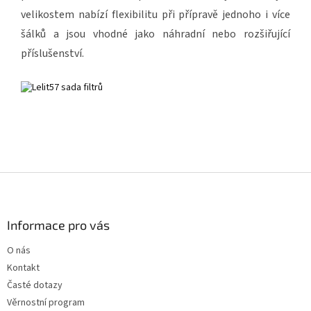
velikostem nabízí flexibilitu při přípravě jednoho i více
šálků a jsou vhodné jako náhradní nebo rozšiřující
příslušenství.
Z
á
p
a
Informace pro vás
t
O nás
í
Kontakt
Časté dotazy
Věrnostní program