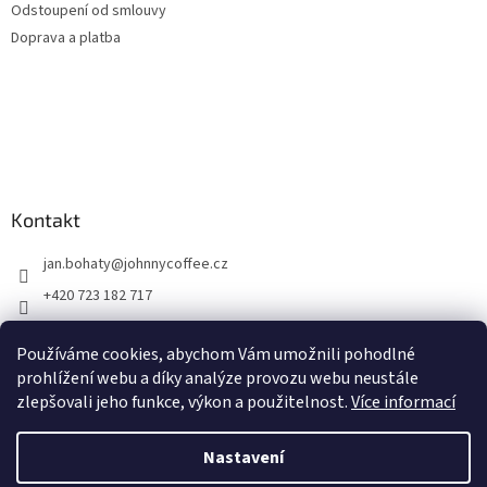
Odstoupení od smlouvy
Doprava a platba
Kontakt
jan.bohaty
@
johnnycoffee.cz
+420 723 182 717
Johnny Coffee
Používáme cookies, abychom Vám umožnili pohodlné
prazirna_johnny_coffee/
prohlížení webu a díky analýze provozu webu neustále
zlepšovali jeho funkce, výkon a použitelnost.
Více informací
Vytvořil Shoptet
Nastavení