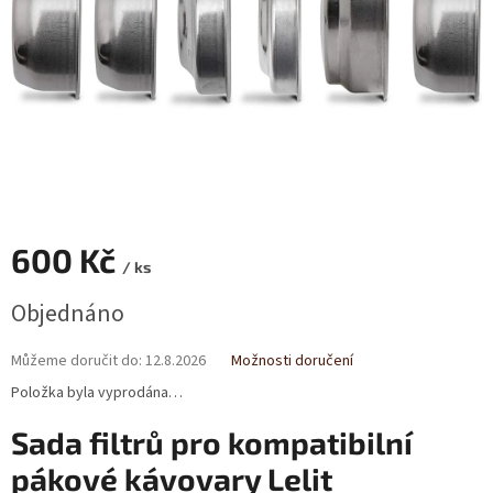
600 Kč
/ ks
Měrná
Objednáno
cena:
Můžeme doručit do:
12.8.2026
Možnosti doručení
Položka byla vyprodána…
Sada filtrů pro kompatibilní
pákové kávovary Lelit