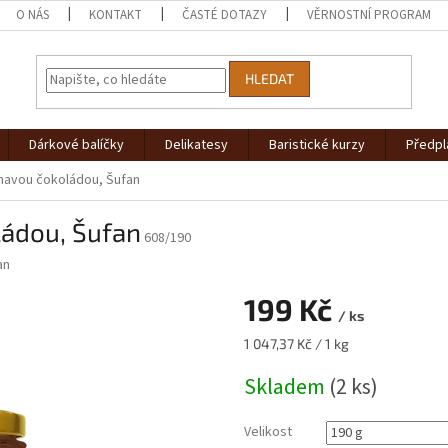
O NÁS
KONTAKT
ČASTÉ DOTAZY
VĚRNOSTNÍ PROGRAM
HLEDAT
Dárkové balíčky
Delikatesy
Baristické kurzy
Předpl
tmavou čokoládou, Šufan
ládou, Šufan
608/190
an
199 Kč
/ ks
Měrná
1 047,37 Kč / 1 kg
cena:
Skladem
(2 ks)
Velikost