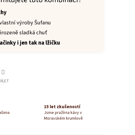
chy
vlastní výroby Šufanu
řirozeně sladká chuť
ačinky i jen tak na lžičku
DÍLET
15 let zkušeností
našima
Jsme pražírna kávy v
Moravském krumlově