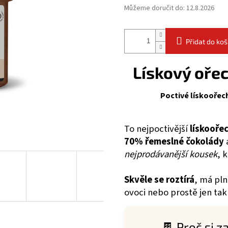
Můžeme doručit do:
12.8.2026
Přidat do koš
Lískový oře
Poctivé lískooře
To nejpoctivější
lískooře
70% řemeslné čokolády
nejprodávanější kousek
, 
Skvěle se roztírá
, má pln
ovoci nebo prostě jen tak 
🍫 Proč si 