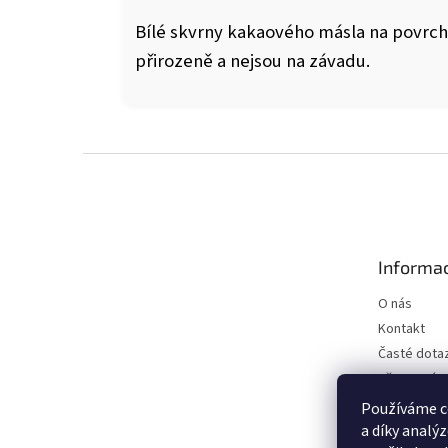
Bílé skvrny kakaového másla na povrchu
přirozeně a nejsou na závadu.
Z
á
p
a
t
Informac
í
O nás
Kontakt
Časté dota
Věrnostní 
Affiliate
Používáme c
a díky analý