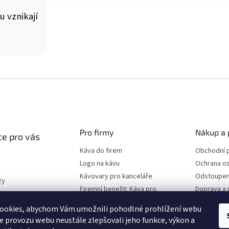
 vznikají
Pro firmy
Nákup a 
e pro vás
Káva do firem
Obchodní 
Logo na kávu
Ochrana os
Kávovary pro kanceláře
Odstoupen
zy
Firemní benefit: Káva pro
Doprava a 
program
zaměstnance
ookies, abychom Vám umožnili pohodlné prohlížení webu
ze provozu webu neustále zlepšovali jeho funkce, výkon a