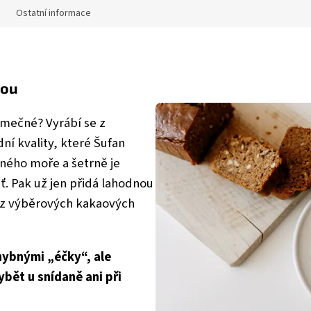
Ostatní informace
dou
imečné? Vyrábí se z
ní kvality, které Šufan
ného moře a šetrně je
uť. Pak už jen přidá lahodnou
 z výběrových kakaových
ybnými „éčky“, ale
bět u snídaně ani při