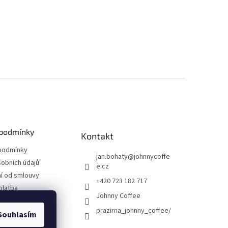
podmínky
Kontakt
podmínky
jan.bohaty
@
johnnycoffe
obních údajů
e.cz
í od smlouvy
+420 723 182 717
platba
Johnny Coffee
prazirna_johnny_coffee/
Souhlasím