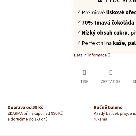
Prémiové
lískové oře
70% tmavá čokoláda
Nízký obsah cukru
, p
Perfektní na
kaše, pal
Detailní informace
TISK
ZEPTAT SE
S
Doprava od 59 Kč
Ručně baleno
ZDARMA při nákupu nad 990 Kč
Každý balíček projde 
a doručíme do 1-3 dnů.
rukama