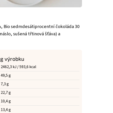
%, Bio sedmdesátiprocentní čokoláda 30
slo, sušená třtinová šťáva) a
 g výrobku
2462,3 kJ / 593,6 kcal
49,5 g
7,3 g
22,7 g
10,4 g
13,4 g