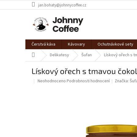
Přejít
jan.bohaty@johnnycoffee.cz
na
obsah
Čerstvá káva
Kávovary
Ochutnávkové sety
Domů
Delikatesy
Šufan
Lískový ořech s 
Lískový ořech s tmavou čoko
Průměrné
Neohodnoceno
Podrobnosti hodnocení
Značka:
Šuf
hodnocení
produktu
je
0,0
z
5
hvězdiček.