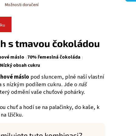
Možnosti doručení
íku
ch s tmavou čokoládou
chové máslo
70% řemeslná čokoláda
Nízký obsah cukru
chové máslo
pod sluncem, plné naší vlastní
a s nízkým podílem cukru. Jde o
náš
který odmění vaše chuťové pohárky.
ou chuť a hodí se na palačinky, do kaše, k
na lžičku.
zamilujete tuto kombinaci?