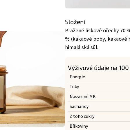
Složení
Pražené lískové ořechy 70 
% (kakaové boby, kakaové má
himalájská sůl.
Výživové údaje na 100
Energie
Tuky
Nasycené MK
Sacharidy
Z toho cukry
Bílkoviny