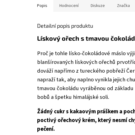
Popis
Hodnocení
Diskuze
Značka
Detailní popis produktu
Lískový ořech s tmavou čokolá
Proč je tohle lísko-čokoládové máslo výj
blanšírovaných lískových ořechů prvotříd
dováží napřímo z tureckého pobřeží Čer
napraží tak, aby naplno vynikla jejich ch
tmavou čokoládu vyráběnou od základu
bobů a špetku himalájské soli.
Žádný cukr s kakaovým práškem a poch
poctivý ořechový krém, který nesmí chy
pečení.