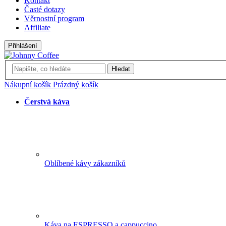
Kontakt
Časté dotazy
Věrnostní program
Affiliate
Přihlášení
Hledat
Nákupní košík
Prázdný košík
Čerstvá káva
Oblíbené kávy zákazníků
Káva na ESPRESSO a cappuccino