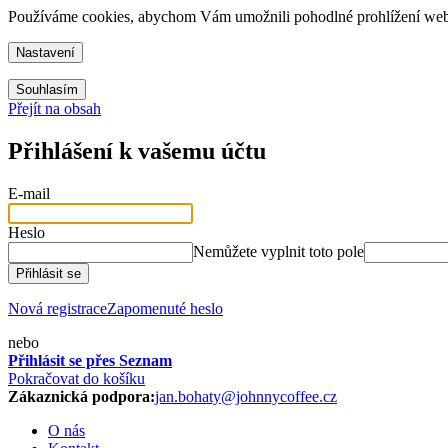
Používáme cookies, abychom Vám umožnili pohodlné prohlížení webu 
Nastavení
Souhlasím
Přejít na obsah
Přihlášení k vašemu účtu
E-mail
Heslo
Nemůžete vyplnit toto pole
Přihlásit se
Nová registrace
Zapomenuté heslo
nebo
Přihlásit se přes Seznam
Pokračovat do košíku
Zákaznická podpora:
jan.bohaty@johnnycoffee.cz
O nás