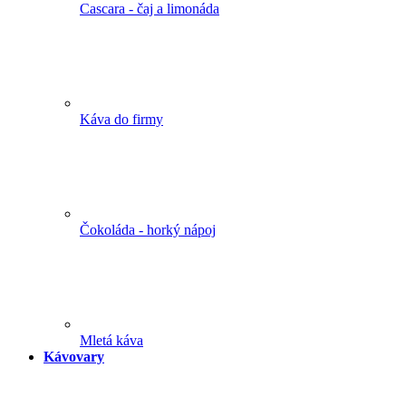
Cascara - čaj a limonáda
Káva do firmy
Čokoláda - horký nápoj
Mletá káva
Kávovary