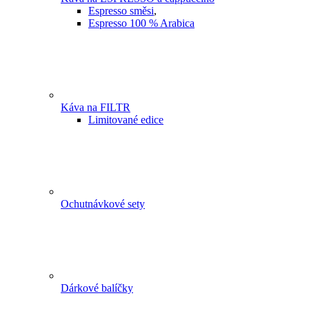
Espresso směsi
,
Espresso 100 % Arabica
Káva na FILTR
Limitované edice
Ochutnávkové sety
Dárkové balíčky