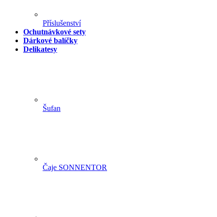
Příslušenství
Ochutnávkové sety
Dárkové balíčky
Delikatesy
Šufan
Čaje SONNENTOR