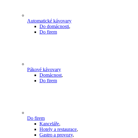
Automatické kávovary
Do domácnosti
,
Do firem
Pákové kávovary
Domácnost
,
Do firem
Do firem
Kanceláře
,
Hotely a restaurace
,
Gastro a provozy
,