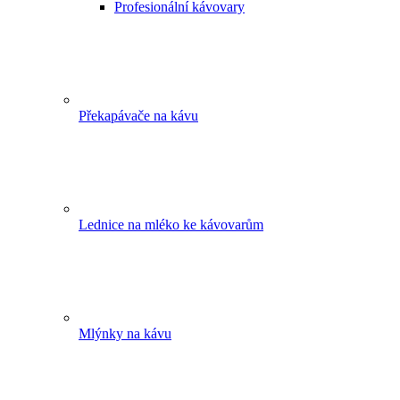
Profesionální kávovary
Překapávače na kávu
Lednice na mléko ke kávovarům
Mlýnky na kávu