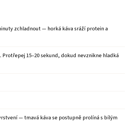
minuty zchladnout — horká káva sráží protein a
. Protřepej 15–20 sekund, dokud nevznikne hladká
 vrstvení — tmavá káva se postupně prolíná s bílým