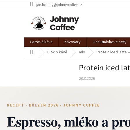
Přejít
jan.bohaty@johnnycoffee.cz
na
obsah
Čerstvá káva
Kávovary
Ochutnávkové sety
Domů
Blok o kávě
miX
Protein iced latte
Protein iced l
28.3.2026
RECEPT · BŘEZEN 2026 · JOHNNY COFFEE
Espresso, mléko a pro