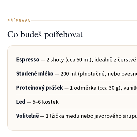
PŘÍPRAVA
Co budeš potřebovat
Espresso
— 2 shoty (cca 50 ml), ideálně z čerstv
Studené mléko
— 200 ml (plnotučné, nebo oves
Proteinový prášek
— 1 odměrka (cca 30 g), vani
Led
— 5–6 kostek
Volitelně
— 1 lžička medu nebo javorového sirup