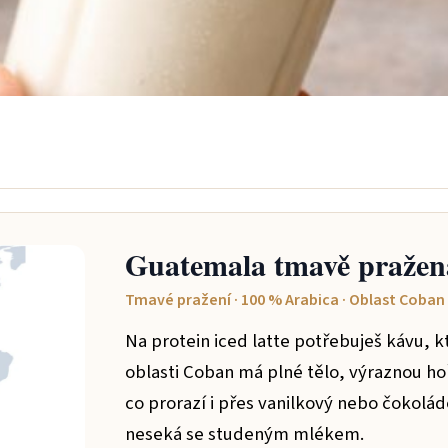
Guatemala tmavě pražen
Tmavé pražení · 100 % Arabica · Oblast Coban
Na protein iced latte potřebuješ kávu, 
oblasti Coban má plné tělo, výraznou h
co prorazí i přes vanilkový nebo čokolá
neseká se studeným mlékem.