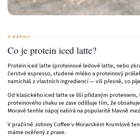
O NÁPOJI
Co je protein iced latte?
Protein iced latte (proteinové ledové latte, nebo zk
čerstvé espresso, studené mléko a proteinový prášek
namícháš z vlastních ingrediencí — víš přesně, co piješ
Od klasického iced latte se liší přidaným proteinem,
proteinového shaku se zase odlišuje tím, že obsahuje
Moravě tenhle nápoj nabírá na popularitě hlavně mezi 
V pražírně Johnny Coffee v Moravském Krumlově tenh
máme ověřený z praxe.