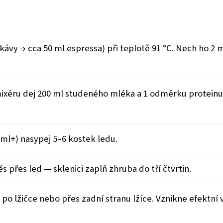
ávy → cca 50 ml espressa) při teplotě 91 °C. Nech ho 2 
xéru dej 200 ml studeného mléka a 1 odměrku proteinu
ml+) nasypej 5–6 kostek ledu.
s přes led — sklenici zaplň zhruba do tří čtvrtin.
 po lžičce nebo přes zadní stranu lžíce. Vznikne efektní