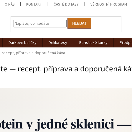
O NÁS
KONTAKT
ČASTÉ DOTAZY
VĚRNOSTNÍ PROGRAM
HLEDAT
Dárkové balíčky
Delikatesy
Baristické kurzy
Předpl
 — recept, příprava a doporučená káva
atte — recept, příprava a doporučená k
tein v jedné sklenici —