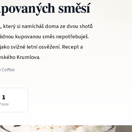
upovaných směsí
m, který si namícháš doma ze dvou shotů
žádnou kupovanou směs nepotřebuješ.
 jako svižné letní osvěžení. Recept a
avského Krumlova.
y Coffee
1
Porce