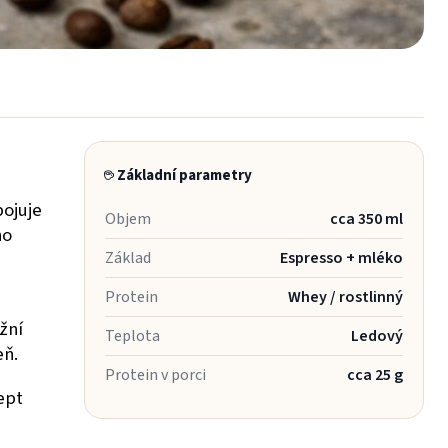
☕ Základní parametry
pojuje
Objem
cca 350 ml
ho
Základ
Espresso + mléko
Protein
Whey / rostlinný
žní
Teplota
Ledový
eň.
Protein v porci
cca 25 g
ept