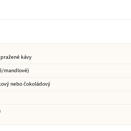
ě pražené kávy
né/mandlové)
lkový nebo čokoládový
u