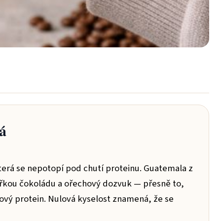
á
která se nepotopí pod chutí proteinu. Guatemala z
ořkou čokoládu a ořechový dozvuk — přesně to,
dový protein. Nulová kyselost znamená, že se