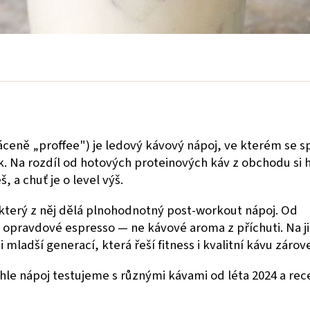
ráceně „proffee") je ledový kávový nápoj, ve kterém se s
. Na rozdíl od hotových proteinových káv z obchodu si 
, a chuť je o level výš.
 který z něj dělá plnohodnotný post-workout nápoj. Od
 opravdové espresso — ne kávové aroma z příchuti. Na ji
mladší generací, která řeší fitness i kvalitní kávu zárov
le nápoj testujeme s různými kávami od léta 2024 a rec