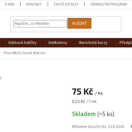
O NÁS
KONTAKT
ČASTÉ DOTAZY
VĚRNOSTNÍ PROGRAM
HLEDAT
Dárkové balíčky
Delikatesy
Baristické kurzy
Předpl
Pivo NILIO Great Warrior
IO
75 Kč
/ ks
Měrná
0,23 Kč / 1 ml
cena:
Skladem
(>5 ks)
Můžeme doručit do:
13.8.2026