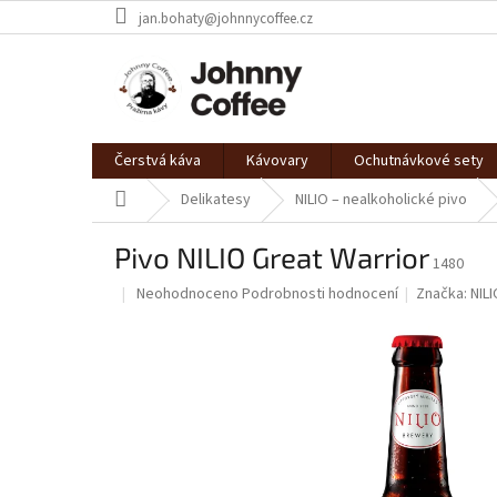
Přejít
jan.bohaty@johnnycoffee.cz
na
obsah
Čerstvá káva
Kávovary
Ochutnávkové sety
Domů
Delikatesy
NILIO – nealkoholické pivo
Pivo NILIO Great Warrior
1480
Průměrné
Neohodnoceno
Podrobnosti hodnocení
Značka:
NIL
hodnocení
produktu
je
0,0
z
5
hvězdiček.