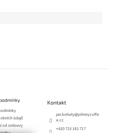
podmínky
Kontakt
podmínky
jan.bohaty
@
johnnycoffe
obních údajů
e.cz
í od smlouvy
+420 723 182 717
platba