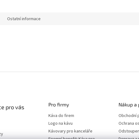
Ostatní informace
Pro firmy
Nákup a 
e pro vás
Káva do firem
Obchodní 
Logo na kávu
Ochrana os
Kávovary pro kanceláře
Odstoupen
zy
Firemní benefit: Káva pro
Doprava a 