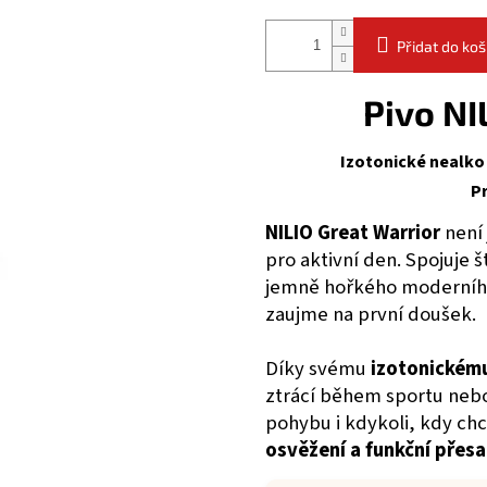
Přidat do koš
Pivo NI
Izotonické nealko
Pr
NILIO Great Warrior
není 
pro aktivní den. Spojuje 
jemně hořkého moderního
zaujme na první doušek.
Díky svému
izotonickému
ztrácí během sportu nebo
pohybu i kdykoli, kdy ch
osvěžení a funkční přes