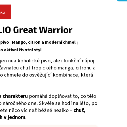
íku
LIO Great Warrior
 pivo
Mango, citron a moderní chmel
o aktivní životní styl
jen nealkoholické pivo, ale i funkční nápoj
šťavnatou chuť tropického manga, citronu a
 chmele do osvěžující kombinace, která
 charakteru
pomáhá doplňovat to, co tělo
 náročného dne. Skvěle se hodí na léto, po
cete něco víc než běžné nealko –
chuť,
ah v jednom
.