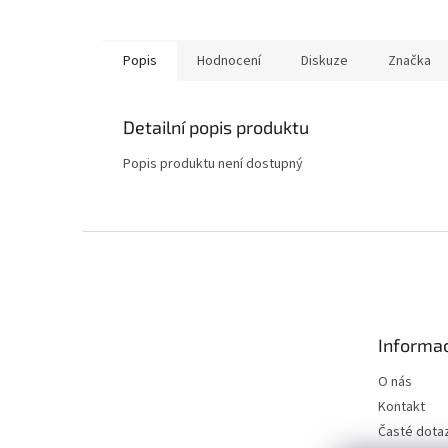
Popis
Hodnocení
Diskuze
Značka
Detailní popis produktu
Popis produktu není dostupný
Z
á
p
a
t
Informac
í
O nás
Kontakt
Časté dota