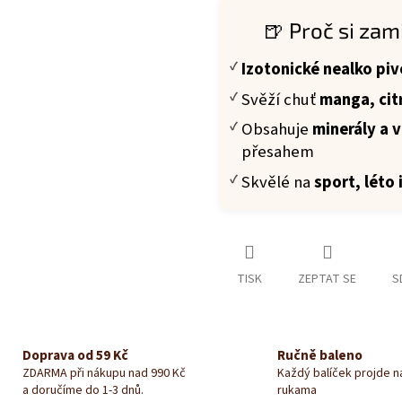
🍺 Proč si zam
Izotonické nealko piv
Svěží chuť
manga, cit
Obsahuje
minerály a 
přesahem
Skvělé na
sport, léto
TISK
ZEPTAT SE
S
Doprava od 59 Kč
Ručně baleno
ZDARMA při nákupu nad 990 Kč
Každý balíček projde 
a doručíme do 1-3 dnů.
rukama