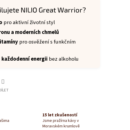
ilujete NILIO Great Warrior?
o
pro aktivní životní styl
ronu a moderních chmelů
vitamíny
pro osvěžení s funkčním
 i každodenní energii
bez alkoholu
DÍLET
15 let zkušeností
našima
Jsme pražírna kávy v
Moravském krumlově