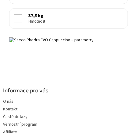
37,5 kg
Hmotnost
Z
á
p
a
Informace pro vás
t
O nás
í
Kontakt
Časté dotazy
Věrnostní program
Affiliate