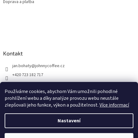
Doprava a platba
Kontakt
jan.bohaty
@
johnnycoffee.cz
+420 723 182 717
Johnny Coffee
Používáme cookies, abychom Vám umožnili pohodlné
prazirna_johnny_coffee/
prohlížení webu a díky analýze provozu webu neustále
zlepšovali jeho funkce, výkon a použitelnost.
Více informací
Vytvořil Shoptet
Nastavení
Copyright 2026
Johnny Coffee
. Všechna práva vyhrazena.
Upravit