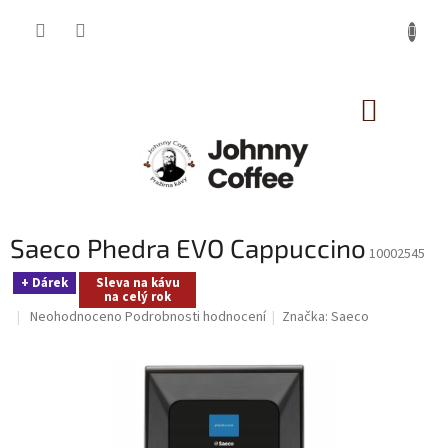
Přejít
na
obsah
NÁKUP
KOŠÍK
Saeco Phedra EVO Cappuccino
10002545
+ Dárek
Sleva na kávu
na celý rok
Průměrné
Neohodnoceno
Podrobnosti hodnocení
Značka:
Saeco
hodnocení
produktu
je
0,0
z
5