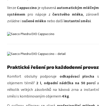
Verze
Cappuccino
je vybavená
automatickým mléčným
systémem
pro nápoje z
čerstvého mléka
, zároveň
zvládne i
sušené mléko
nebo další
instantní směsi
.
Praktické řešení pro každodenní provoz
Komfort obsluhy podporuje
odkapávací plocha
s
objemem téměř
2 l
,
odpadní nádržka na 50 porcí
a
několik velkých zásobníků na kávová zrna a instantní
směsi s kombinovaným objemem
4 kg
.
O svižnou přípravu se stará
profesionální mlýnek z