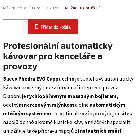
Můžeme doručit do:
11.8.2026
Možnosti doručení
Přidat do košíku
Profesionální automatický
kávovar pro kanceláře a
provozy
Saeco Phedra EVO Cappuccino
je spolehlivý automatický
kávovar navržený pro každodenní intenzivní provoz.
Disponuje
rychloohřevným mosazným bojlerem
,
odolným
nerezovým mlýnkem
a plně
automatickým
mléčným systémem
. Je optimalizován pro výdej desítek
nápojů denně a kromě klasické kávy a mléčných specialit
umožňuje také přípravu nápojů z
instantních směsí
.