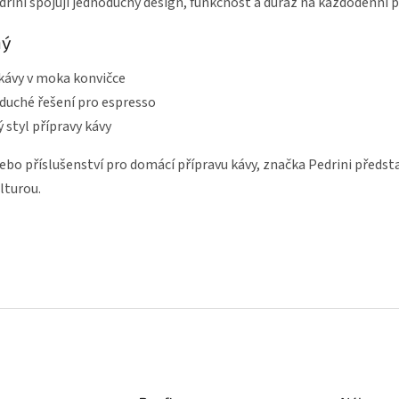
ini spojují jednoduchý design, funkčnost a důraz na každodenní p
ný
 kávy v moka konvičce
duché řešení pro espresso
ý styl přípravy kávy
ebo příslušenství pro domácí přípravu kávy, značka Pedrini předst
lturou.