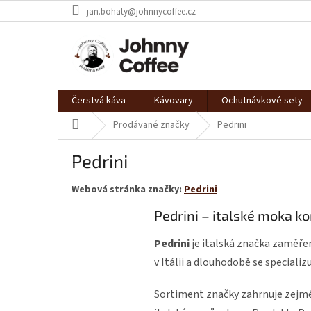
Přejít
jan.bohaty@johnnycoffee.cz
na
obsah
Čerstvá káva
Kávovary
Ochutnávkové sety
Domů
Prodávané značky
Pedrini
Pedrini
Webová stránka značky:
Pedrini
Pedrini – italské moka k
Pedrini
je italská značka zaměře
v Itálii a dlouhodobě se speciali
Sortiment značky zahrnuje zejmé