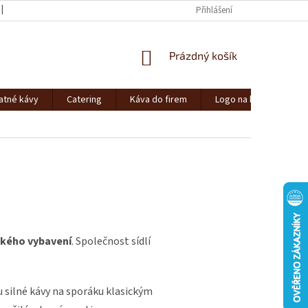
AFFILIATE
Přihlášení
NÁKUPNÍ
Prázdný košík
KOŠÍK
atné kávy
Catering
Káva do firem
Logo na kávu
ského vybavení
. Společnost sídlí
u silné kávy na sporáku klasickým