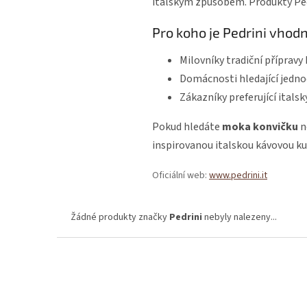
italským způsobem. Produkty Pedr
Pro koho je Pedrini vhod
Milovníky tradiční přípravy
Domácnosti hledající jedno
Zákazníky preferující italsk
Pokud hledáte
moka konvičku
n
inspirovanou italskou kávovou ku
Oficiální web:
www.pedrini.it
Žádné produkty značky
Pedrini
nebyly nalezeny...
Z
á
p
a
t