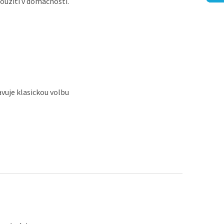
oužití v domácnosti.
avuje klasickou volbu