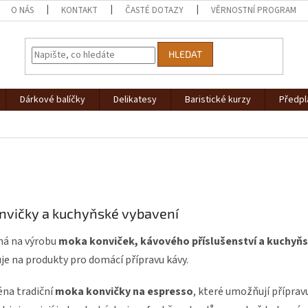
O NÁS
KONTAKT
ČASTÉ DOTAZY
VĚRNOSTNÍ PROGRAM
HLEDAT
Dárkové balíčky
Delikatesy
Baristické kurzy
Předpl
onvičky a kuchyňské vybavení
ná na výrobu
moka konviček, kávového příslušenství a kuchyň
zuje na produkty pro domácí přípravu kávy.
na tradiční
moka konvičky na espresso
, které umožňují příprav