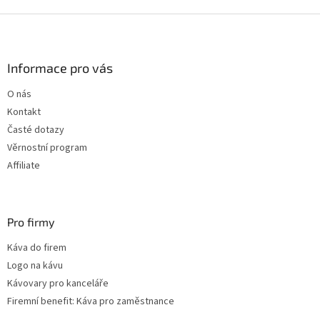
Z
á
p
a
Informace pro vás
t
O nás
í
Kontakt
Časté dotazy
Věrnostní program
Affiliate
Pro firmy
Káva do firem
Logo na kávu
Kávovary pro kanceláře
Firemní benefit: Káva pro zaměstnance