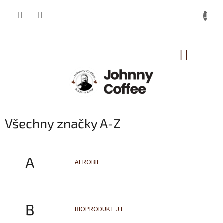
Přejít
na
obsah
NÁKUP
KOŠÍK
Všechny značky A-Z
A
AEROBIE
B
BIOPRODUKT JT