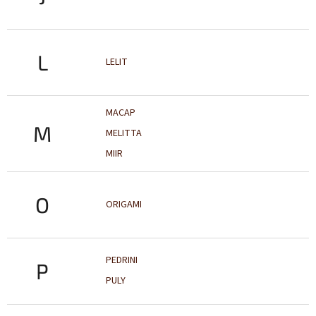
L
LELIT
MACAP
M
MELITTA
MIIR
O
ORIGAMI
PEDRINI
P
PULY