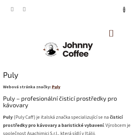
Přejít
na
obsah
NÁKUP
KOŠÍK
Puly
Webová stránka značky:
Puly
Puly – profesionální čisticí prostředky pro
kávovary
Puly
(Puly Caff) je italská značka specializující se na
čisticí
prostředky pro kávovary a baristické vybavení
. Výrobcem je
společnost Asachimici S.r.l., která sídlí v Itálii.