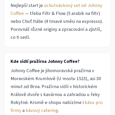
Nejlepší start je
ochutnávkový set od Johnny
Coffee
— třeba Filtr & Flow (5 arabik na filtr)
nebo Chuť Itálie (4 tmavé směsi na espresso).
Porovnáš různé originy a zpracování a zjistíš,
co ti sedí.
Kde sídlí pražírna Johnny Coffee?
Johnny Coffee je jihomoravská pražírna v
Moravském Krumlově (U mostu 1523), asi 30
minut od Brna. Pražírna sídlí v historickém
Králově dvoře s kavárnou a zahradou u řeky
Rokytné. Kromě e-shopu nabízíme i
kávu pro
firmy
a
kávový catering
.