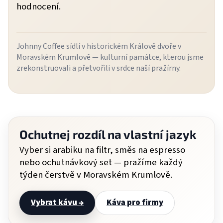
hodnocení.
Johnny Coffee sídlí v historickém Králově dvoře v
Moravském Krumlově — kulturní památce, kterou jsme
zrekonstruovali a přetvořili v srdce naší pražírny.
Ochutnej rozdíl na vlastní jazyk
Vyber si arabiku na filtr, směs na espresso
nebo ochutnávkový set — pražíme každý
týden čerstvě v Moravském Krumlově.
Vybrat kávu →
Káva pro firmy