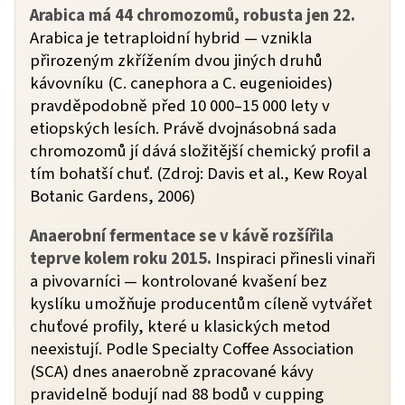
Arabica má 44 chromozomů, robusta jen 22.
Arabica je tetraploidní hybrid — vznikla
přirozeným zkřížením dvou jiných druhů
kávovníku (C. canephora a C. eugenioides)
pravděpodobně před 10 000–15 000 lety v
etiopských lesích. Právě dvojnásobná sada
chromozomů jí dává složitější chemický profil a
tím bohatší chuť. (Zdroj: Davis et al., Kew Royal
Botanic Gardens, 2006)
Anaerobní fermentace se v kávě rozšířila
teprve kolem roku 2015.
Inspiraci přinesli vinaři
a pivovarníci — kontrolované kvašení bez
kyslíku umožňuje producentům cíleně vytvářet
chuťové profily, které u klasických metod
neexistují. Podle Specialty Coffee Association
(SCA) dnes anaerobně zpracované kávy
pravidelně bodují nad 88 bodů v cupping