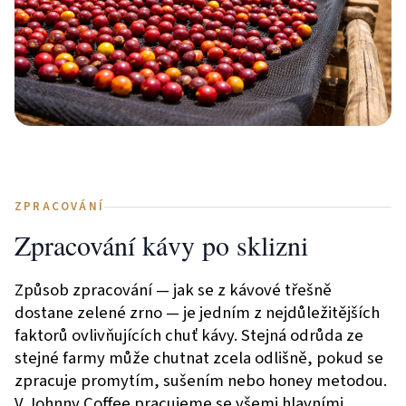
ZPRACOVÁNÍ
Zpracování kávy po sklizni
Způsob zpracování — jak se z kávové třešně
dostane zelené zrno — je jedním z nejdůležitějších
faktorů ovlivňujících chuť kávy. Stejná odrůda ze
stejné farmy může chutnat zcela odlišně, pokud se
zpracuje promytím, sušením nebo honey metodou.
V Johnny Coffee pracujeme se všemi hlavními