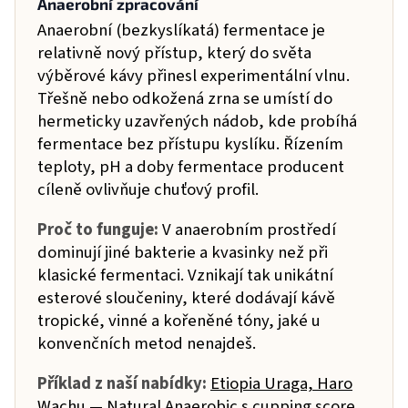
Anaerobní zpracování
Anaerobní (bezkyslíkatá) fermentace je
relativně nový přístup, který do světa
výběrové kávy přinesl experimentální vlnu.
Třešně nebo odkožená zrna se umístí do
hermeticky uzavřených nádob, kde probíhá
fermentace bez přístupu kyslíku. Řízením
teploty, pH a doby fermentace producent
cíleně ovlivňuje chuťový profil.
Proč to funguje:
V anaerobním prostředí
dominují jiné bakterie a kvasinky než při
klasické fermentaci. Vznikají tak unikátní
esterové sloučeniny, které dodávají kávě
tropické, vinné a kořeněné tóny, jaké u
konvenčních metod nenajdeš.
Příklad z naší nabídky:
Etiopia Uraga, Haro
Wachu — Natural Anaerobic
s cupping score