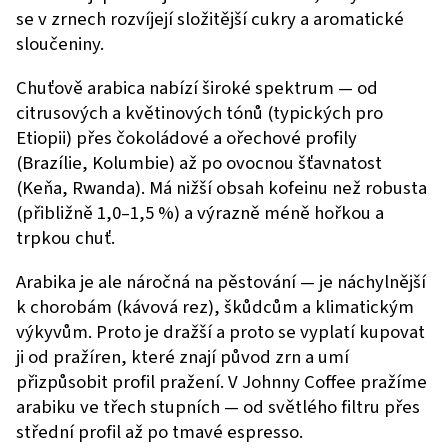
se v zrnech rozvíjejí složitější cukry a aromatické
sloučeniny.
Chuťově arabica nabízí široké spektrum — od
citrusových a květinových tónů (typických pro
Etiopii) přes čokoládové a ořechové profily
(Brazílie, Kolumbie) až po ovocnou šťavnatost
(Keňa, Rwanda). Má nižší obsah kofeinu než robusta
(přibližně 1,0–1,5 %) a výrazně méně hořkou a
trpkou chuť.
Arabika je ale náročná na pěstování — je náchylnější
k chorobám (kávová rez), škůdcům a klimatickým
výkyvům. Proto je dražší a proto se vyplatí kupovat
ji od pražíren, které znají původ zrn a umí
přizpůsobit profil pražení. V Johnny Coffee pražíme
arabiku ve třech stupních — od světlého filtru přes
střední profil až po tmavé espresso.