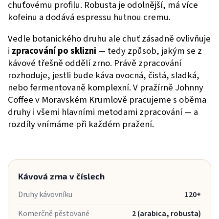
chuťovému profilu. Robusta je odolnější, má více
kofeinu a dodává espressu hutnou cremu.
Vedle botanického druhu ale chuť zásadně ovlivňuje
i
zpracování po sklizni
— tedy způsob, jakým se z
kávové třešně oddělí zrno. Právě zpracování
rozhoduje, jestli bude káva ovocná, čistá, sladká,
nebo fermentovaně komplexní. V pražírně Johnny
Coffee v Moravském Krumlově pracujeme s oběma
druhy i všemi hlavními metodami zpracování — a
rozdíly vnímáme při každém pražení.
Kávová zrna v číslech
Druhy kávovníku
120+
Komerčně pěstované
2 (arabica, robusta)