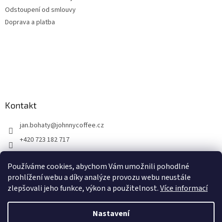
Odstoupení od smlouvy
Doprava a platba
Kontakt
jan.bohaty
@
johnnycoffee.cz
+420 723 182 717
Johnny Coffee
Používáme cookies, abychom Vám umožnili pohodlné
prazirna_johnny_coffee/
prohlížení webu a díky analýze provozu webu neustále
zlepšovali jeho funkce, výkon a použitelnost.
Více informací
Vytvořil Shoptet
Nastavení