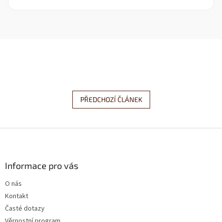
PŘEDCHOZÍ ČLÁNEK
Z
á
p
a
Informace pro vás
t
O nás
í
Kontakt
Časté dotazy
Věrnostní program