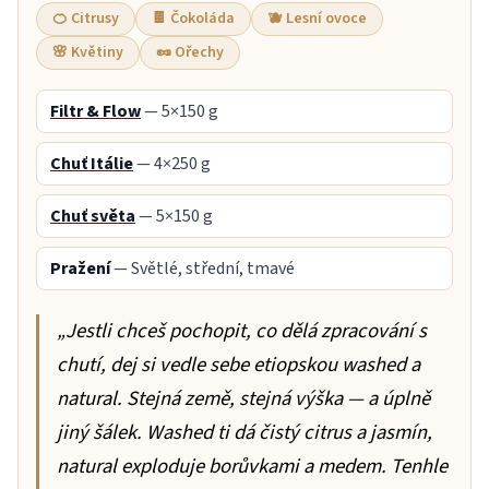
🍊 Citrusy
🍫 Čokoláda
🫐 Lesní ovoce
🌸 Květiny
🥜 Ořechy
Filtr & Flow
— 5×150 g
Chuť Itálie
— 4×250 g
Chuť světa
— 5×150 g
Pražení
— Světlé, střední, tmavé
„Jestli chceš pochopit, co dělá zpracování s
chutí, dej si vedle sebe etiopskou washed a
natural. Stejná země, stejná výška — a úplně
jiný šálek. Washed ti dá čistý citrus a jasmín,
natural exploduje borůvkami a medem. Tenhle