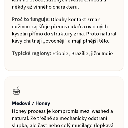
někdy až vinného charakteru.
Proč to funguje:
Dlouhý kontakt zrna s
dužinou zajišťuje přenos cukrů a ovocných
kyselin přímo do struktury zrna. Proto natural
kávy chutnají „ovocněji" a mají plnější tělo.
Typické regiony:
Etiopie, Brazílie, jižní Indie
🍯
Medová / Honey
Honey process je kompromis mezi washed a
natural. Ze třešně se mechanicky odstraní
slupka, ale část nebo celý mucilage (lepkavá