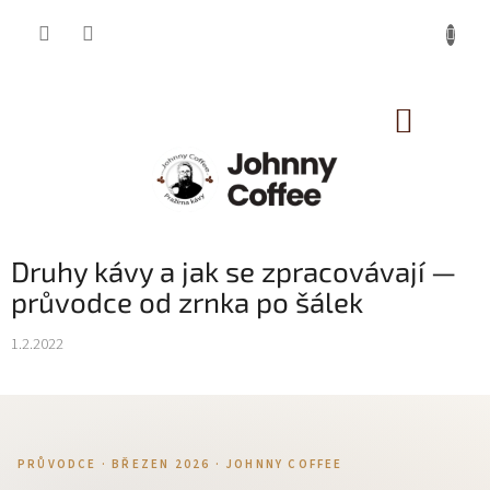
Přejít
na
obsah
NÁKUP
KOŠÍK
Druhy kávy a jak se zpracovávají —
průvodce od zrnka po šálek
1.2.2022
PRŮVODCE · BŘEZEN 2026 · JOHNNY COFFEE