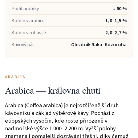
Podíl arabiky
≈ 60 %
Kofein v arabice
1,0–1,5 %
Kofein v robustě
2,0–2,7 %
Kávový pás
Obratník Raka–Kozoroha
ARABICA
Arabica — královna chuti
Arabica (Coffea arabica) je nejrozšířenější druh
kávovníku a základ výběrové kávy. Pochází z
etiopských vysočin, kde roste přirozeně v
nadmořské výšce 1 000–2 200 m. Vyšší polohy
znamenají pomalejší dozrávání třešní, díky čemuž