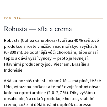
ROBUSTA
Robusta — síla a crema
Robusta (Coffea canephora) tvoří asi 40 % světové
produkce a roste v nižších nadmořských výškách
(0–800 m). Je odolnější vůči chorobám, lépe snáší
teplo a dává vyšší výnosy — proto je levnější.
Hlavními producenty jsou Vietnam, Brazílie a
Indonésie.
V šálku poznáš robustu okamžitě — má plné, těžké
tělo, výraznou hořkost a téměř dvojnásobný obsah
kofeinu oproti arabice (2,0–2,7 %). Díky vyššímu
obsahu olejů a cukrů produkuje hustou, stabilní
cremu, což z ní dělá ideální doplněk espresso