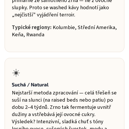
primárně ze samotného zrna — ne z ovocné
slupky. Proto se washed kávy hodnotí jako
„nejčistší" vyjádření terroir.
Typické regiony:
Kolumbie, Střední Amerika,
Keňa, Rwanda
☀️
Suchá / Natural
Nejstarší metoda zpracování — celá třešeň se
suší na slunci (na raised beds nebo patiu) po
dobu 2–4 týdnů. Zrno tak fermentuje uvnitř
dužiny a vstřebává její ovocné cukry.
Výsledek? Intenzivní, sladká chuť s tóny
lesního ovoce, sušených švestek, medu a