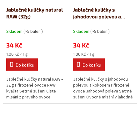
Jablečné kuličky natural
Jablečné kuličky s
RAW (32g)
jahodovou polevou a
kokosem (32g)
Skladem
(>5 balení)
Skladem
(>5 balení)
34 Kč
34 Kč
Měrná
Měrná
1,06 Kč / 1 g
1,06 Kč / 1 g
cena:
cena:
Do košíku
Do košíku
Jablečné kuličky natural RAW –
Jablečné kuličky s jahodovou
32 g Přirozené ovoce RAW
polevou a kokosem Přirozené
kvalita Šetrné sušení Čisté
ovoce Jahodová poleva Šetrné
mlsání z pravého ovoce.
sušení Ovocné mlsání v lahodné
Jablečné kuličky natural RAW...
polevě. Jablečné kuličky s...