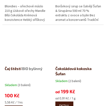
Blondies – ořechové máslo
Borůvkový sirup se šalvějí Šufan
210 g Lískové ořechy Mandle
& Sirupárna 500 ml 70 %
Bílá čokoláda Krémová
extraktu z ovoce a bylin Bez
konzistence Hebký oříškový
aromat a konzervantů Tradiční
krém, který si vás získá na
ruční výroba Borůvkový...
první...
Čaj štěstí
BIO bylinný
Čokoládová kokoska
Šufan
Skladem
(2 balení)
Průměrné
Skladem
(3 balení)
hodnocení
199 Kč
produktu
od
100 Kč
je
Měrná
od 0,91 Kč / 1 g
5,0
Měrná
cena:
5,56 Kč / 1 ks
z
DETAIL