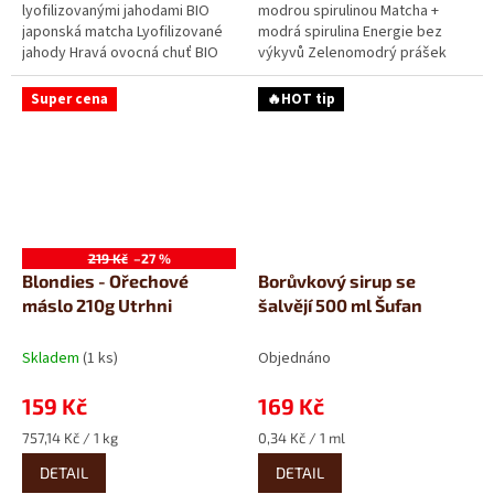
lyofilizovanými jahodami BIO
modrou spirulinou Matcha +
japonská matcha Lyofilizované
modrá spirulina Energie bez
jahody Hravá ovocná chuť BIO
výkyvů Zelenomodrý prášek
japonský čaj Matcha s...
BIO japonský čaj Matcha s
modrou...
Super cena
🔥HOT tip
219 Kč
–27 %
Blondies - Ořechové
Borůvkový sirup se
máslo 210g Utrhni
šalvějí 500 ml Šufan
Skladem
(1 ks)
Objednáno
159 Kč
169 Kč
Měrná
Měrná
757,14 Kč / 1 kg
0,34 Kč / 1 ml
cena:
cena:
DETAIL
DETAIL