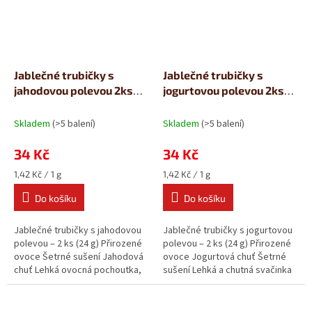
Jablečné trubičky s
Jablečné trubičky s
jahodovou polevou 2ks
jogurtovou polevou 2ks
(24g)
(24g)
Skladem
(>5 balení)
Skladem
(>5 balení)
34 Kč
34 Kč
Měrná
Měrná
1,42 Kč / 1 g
1,42 Kč / 1 g
cena:
cena:
Do košíku
Do košíku
Jablečné trubičky s jahodovou
Jablečné trubičky s jogurtovou
polevou – 2 ks (24 g) Přirozené
polevou – 2 ks (24 g) Přirozené
ovoce Šetrné sušení Jahodová
ovoce Jogurtová chuť Šetrné
chuť Lehká ovocná pochoutka,
sušení Lehká a chutná svačinka
ideální na cesty i jako...
z pravého ovoce....