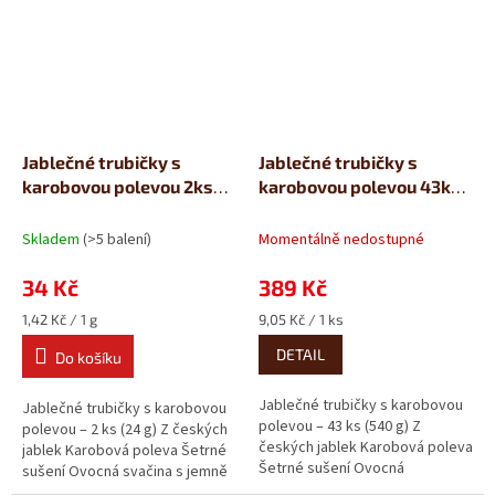
Jablečné trubičky s
Jablečné trubičky s
karobovou polevou 2ks
karobovou polevou 43ks
(24g)
(540g)
Skladem
(>5 balení)
Momentálně nedostupné
34 Kč
389 Kč
Měrná
Měrná
1,42 Kč / 1 g
9,05 Kč / 1 ks
cena:
cena:
DETAIL
Do košíku
Jablečné trubičky s karobovou
Jablečné trubičky s karobovou
polevou – 43 ks (540 g) Z
polevou – 2 ks (24 g) Z českých
českých jablek Karobová poleva
jablek Karobová poleva Šetrné
Šetrné sušení Ovocná
sušení Ovocná svačina s jemně
pochoutka s jemnou karobovou
kakaovou chutí bez...