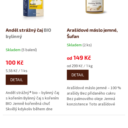
u
s
k
p
t
r
ů
o
d
Anděl strážný čaj
BIO
Arašídové máslo jemné,
u
bylinný
Šufan
k
Skladem
(2 ks)
Průměrné
t
Skladem
(5 balení)
hodnocení
ů
149 Kč
produktu
od
100 Kč
je
Měrná
od 299 Kč / 1 kg
5,0
Měrná
cena:
5,56 Kč / 1 ks
z
DETAIL
cena:
5
DETAIL
hvězdiček.
Arašídové máslo jemné – 100 %
Anděl strážný® bio – bylinný čaj
arašídy Bez přidaného cukru
s kořením Bylinný čaj s kořením
Bez palmového oleje Jemná
BIO Jemně kořeněná chuť
konzistence Toto arašídové
Skvělý kdykoliv během dne
máslo od Šufanu je čistá...
Uvolněte se, váš anděl...