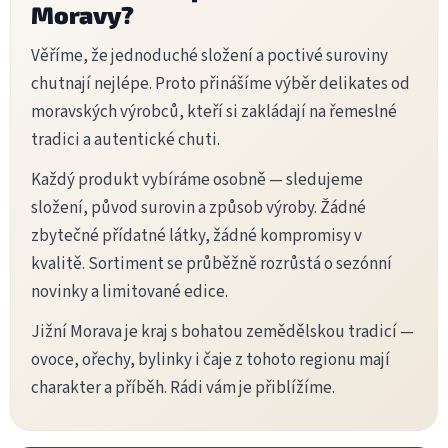
í
Moravy?
p
r
v
Věříme, že jednoduché složení a poctivé suroviny
k
chutnají nejlépe. Proto přinášíme výběr delikates od
y
v
moravských výrobců, kteří si zakládají na řemeslné
ý
tradici a autentické chuti.
p
i
Každý produkt vybíráme osobně — sledujeme
s
u
složení, původ surovin a způsob výroby. Žádné
zbytečné přídatné látky, žádné kompromisy v
kvalitě. Sortiment se průběžně rozrůstá o sezónní
novinky a limitované edice.
Jižní Morava je kraj s bohatou zemědělskou tradicí —
ovoce, ořechy, bylinky i čaje z tohoto regionu mají
charakter a příběh. Rádi vám je přiblížíme.