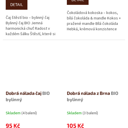
cena:
5
DETAIL
hvězdiček.
Čokoládová kokoska – kokos,
Čaj štěstí bio – bylinný čaj
bílá čokoláda & mandle Kokos +
Bylinný čaj BIO Jemná
pražené mandle Bílá čokoláda
harmonická chuť Radost v
Hebká, krémová konzistence
každém šálku Štěstí, které si
Když máte chuť na něco...
můžete uvařit. Vyladěná směs
pečlivě...
Dobrá nálada čaj
BIO
Dobrá nálada z Brna
BIO
bylinný
bylinný
Skladem
(4 balení)
Skladem
(3 balení)
95 Kč
105 Kč