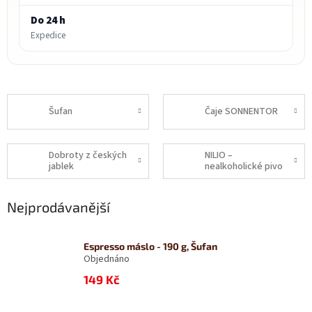
Do 24 h
Expedice
Šufan
Čaje SONNENTOR
Dobroty z českých
NILIO –
jablek
nealkoholické pivo
Nejprodávanější
Espresso máslo - 190 g, Šufan
Objednáno
149 Kč