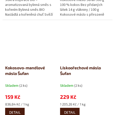
aromatizovaná bylinná směs s
100 % kokos Bez přidaných
kořením Bylinná směs BIO
látek 14 g vlákniny / 100 g
Nasládlá a kořeněná chuť Svěží
Kokosové máslo s přirozeně
mátový tón Když chcete
nasládlou chutí, které si
myšlenkám...
rozhodně...
Kokosovo-mandlové
Lískoořechové máslo
máslo Šufan
Šufan
Skladem
(2 ks)
Skladem
(2 ks)
159 Kč
229 Kč
Měrná
Měrná
836,84 Kč / 1 kg
1 205,26 Kč / 1 kg
cena:
cena:
DETAIL
DETAIL