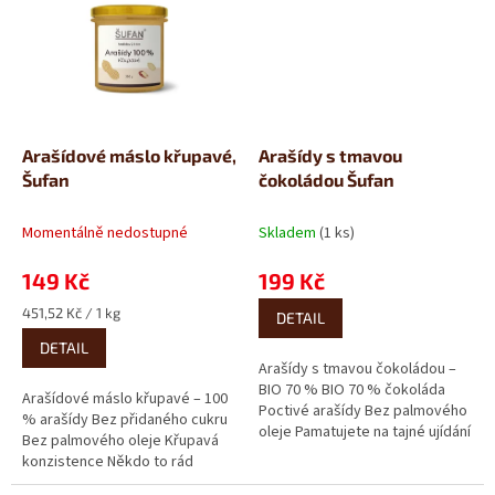
Arašídové máslo křupavé,
Arašídy s tmavou
Šufan
čokoládou Šufan
Momentálně nedostupné
Skladem
(1 ks)
149 Kč
199 Kč
Měrná
451,52 Kč / 1 kg
DETAIL
cena:
DETAIL
Arašídy s tmavou čokoládou –
BIO 70 % BIO 70 % čokoláda
Arašídové máslo křupavé – 100
Poctivé arašídy Bez palmového
% arašídy Bez přidaného cukru
oleje Pamatujete na tajné ujídání
Bez palmového oleje Křupavá
čokoládových...
konzistence Někdo to rád
křupavé! Pokud hledáte