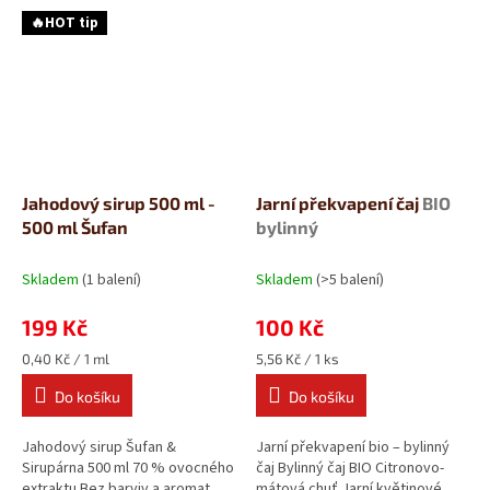
chutí....
🔥HOT tip
Jahodový sirup 500 ml -
Jarní překvapení čaj
BIO
500 ml Šufan
bylinný
Skladem
(1 balení)
Skladem
(>5 balení)
199 Kč
100 Kč
Měrná
Měrná
0,40 Kč / 1 ml
5,56 Kč / 1 ks
cena:
cena:
Do košíku
Do košíku
Jahodový sirup Šufan &
Jarní překvapení bio – bylinný
Sirupárna 500 ml 70 % ovocného
čaj Bylinný čaj BIO Citronovo-
extraktu Bez barviv a aromat
mátová chuť Jarní květinové