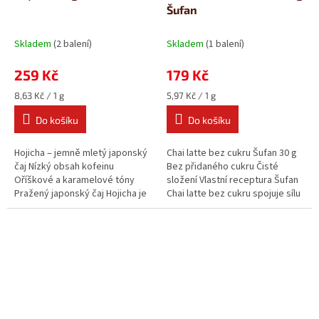
Šufan
Skladem
(2 balení)
Skladem
(1 balení)
259 Kč
179 Kč
Měrná
Měrná
8,63 Kč / 1 g
5,97 Kč / 1 g
cena:
cena:
Do košíku
Do košíku
Hojicha – jemně mletý japonský
Chai latte bez cukru Šufan 30 g
čaj Nízký obsah kofeinu
Bez přidaného cukru Čisté
Oříškové a karamelové tóny
složení Vlastní receptura Šufan
Pražený japonský čaj Hojicha je
Chai latte bez cukru spojuje sílu
skvělou volbou pro ty, kdo...
indického černého...