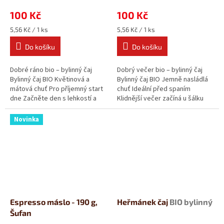
100 Kč
100 Kč
Měrná
Měrná
5,56 Kč / 1 ks
5,56 Kč / 1 ks
cena:
cena:
Do košíku
Do košíku
Dobré ráno bio – bylinný čaj
Dobrý večer bio – bylinný čaj
Bylinný čaj BIO Květinová a
Bylinný čaj BIO Jemně nasládlá
mátová chuť Pro příjemný start
chuť Ideální před spaním
dne Začněte den s lehkostí a
Klidnější večer začíná u šálku
dobrou náladou. Dobré ráno...
čaje. Dobrý večer bio je...
Novinka
Espresso máslo - 190 g,
Heřmánek čaj
BIO bylinný
Šufan