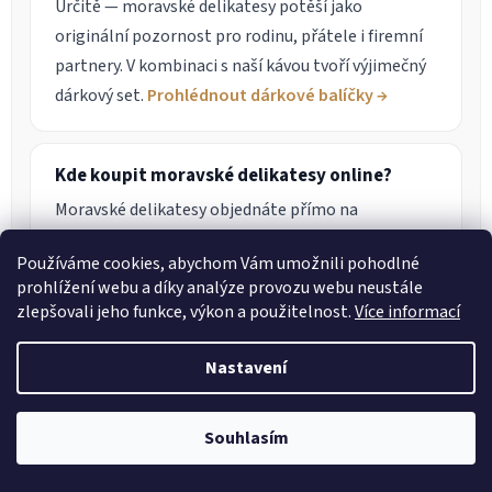
Určitě — moravské delikatesy potěší jako
originální pozornost pro rodinu, přátele i firemní
partnery. V kombinaci s naší kávou tvoří výjimečný
dárkový set.
Prohlédnout dárkové balíčky →
Kde koupit moravské delikatesy online?
Moravské delikatesy objednáte přímo na
johnnycoffee.cz s doručením po celé České
Používáme cookies, abychom Vám umožnili pohodlné
republice. Expedujeme do 24 hodin z Moravského
prohlížení webu a díky analýze provozu webu neustále
Krumlova na jižní Moravě. Doprava od 59 Kč,
zlepšovali jeho funkce, výkon a použitelnost.
Více informací
zdarma od 990 Kč.
Nastavení
Můžu delikatesy kombinovat s kávou v jedné
objednávce?
Souhlasím
Ano — delikatesy, kávu, dárkové balíčky i kávovary