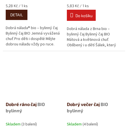
Měrná
Měrná
5,28 Kč / 1 ks
5,83 Kč / 1 ks
cena:
cena:
DETAIL
Do košíku
Dobrá nálada® bio – bylinný čaj
Dobrá nálada z Brna bio –
Bylinný čaj BIO Jemná vyvážená
bylinný čaj Bylinný čaj BIO
chuť Pro děti i dospělé Mějte
Mátová a květinová chuť
dobrou náladu vždy po ruce.
Oblíbený i u dětí Šálek, který
Oblíbená bylinná směs...
dokáže zpříjemnit den. Dobrá...
Dobré ráno čaj
BIO
Dobrý večer čaj
BIO
bylinný
bylinný
Skladem
(3 balení)
Skladem
(4 balení)