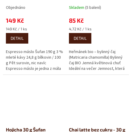
Objednáno
Skladem
(5 balení)
149 Kč
85 Kč
Měrná
Měrná
149 Kč / 1 ks
4,72 Kč / 1 ks
cena:
cena:
DETAIL
DETAIL
Espresso máslo Šufan 190 g 3 %
Heřmánek bio – bylinný čaj
mleté kávy 24,8 g bílkovin / 100
(Matricaria chamomilla) Bylinný
g Pět surovin, nic navíc
čaj BIO Jemná květinová chuť
Espresso máslo je jedna z mála
Ideální na večer Jemnost, která
ochucených variant,...
pohladí. Heřmánek patří...
Hojicha 30 g Šufan
Chai latte bez cukru - 30 g