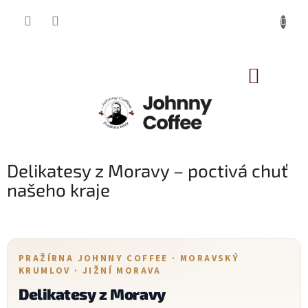
Přejít
na
obsah
NÁKUP
KOŠÍK
Delikatesy z Moravy – poctivá chuť
našeho kraje
PRAŽÍRNA JOHNNY COFFEE · MORAVSKÝ
KRUMLOV · JIŽNÍ MORAVA
Delikatesy z Moravy