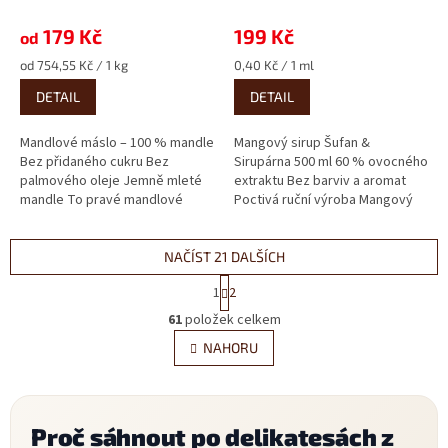
179 Kč
199 Kč
od
Měrná
Měrná
od 754,55 Kč / 1 kg
0,40 Kč / 1 ml
cena:
cena:
DETAIL
DETAIL
Mandlové máslo – 100 % mandle
Mangový sirup Šufan &
Bez přidaného cukru Bez
Sirupárna 500 ml 60 % ovocného
palmového oleje Jemně mleté
extraktu Bez barviv a aromat
mandle To pravé mandlové
Poctivá ruční výroba Mangový
máslo od Šufanu – jen pečlivě...
sirup přenese do sklenice...
NAČÍST 21 DALŠÍCH
S
1
2
t
O
r
61
položek celkem
v
á
l
NAHORU
n
á
k
d
o
v
a
á
c
Proč sáhnout po delikatesách z
n
í