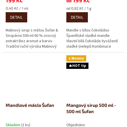
199 Kč
199 Kč
od
Měrná
Měrná
0,40 Kč / 1 ml
od 0,82 Kč / 1 g
cena:
cena:
DETAIL
DETAIL
Malinový sirup s mátou Šufan &
Mandle s bílou čokoládou
Sirupárna 500 ml 60 % ovocný
Španělské sladké mandle
extrakt Bez aromat a barviv
Vlastní bílá čokoláda Vyváženě
Tradiční ruční výroba Malinový
sladké (nelepí) Kombinace
sirup s mátou chutná...
přirozeně sladkých španělských
mandlí...
z Moravy
🔥HOT tip
Mandlové máslo Šufan
Mangový sirup 500 ml -
500 ml Šufan
Skladem
(1 ks)
Objednáno