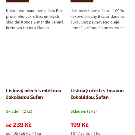
Kokosovo-mandlové máslo Bez
Lískoořechové máslo – 100 %
přidaného cukru Bez umělých
lískové ořechy Bez přidaného
sladidel Kokos & mandle Jemná,
cukru Bez palmového oleje
krémová textura Sladká
Jemná, krémová konzistence
kokosová vůně a mandlová...
Představa „ideálního“
ořechového...
Lískový ořech s mléčnou
Lískový ořech s tmavou
čokoládou Šufan
čokoládou, Šufan
Skladem
(2 ks)
Skladem
(2 ks)
239 Kč
199 Kč
od
Měrná
Měrná
od 1 057,58 Kč / 1 kg
1 047,37 Kč / 1 kg