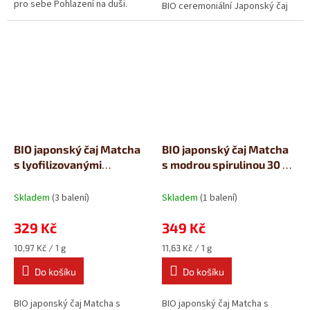
pro sebe Pohlazení na duši.
BIO ceremoniální Japonský čaj
Vyvážená bylinná směs...
Matcha je zářivě zelený prášek...
BIO japonský čaj Matcha
BIO japonský čaj Matcha
s lyofilizovanými
s modrou spirulinou 30 g
jahodami 30 g Šufan
Šufan
Skladem
(3 balení)
Skladem
(1 balení)
329 Kč
349 Kč
Měrná
Měrná
10,97 Kč / 1 g
11,63 Kč / 1 g
cena:
cena:
Do košíku
Do košíku
BIO japonský čaj Matcha s
BIO japonský čaj Matcha s