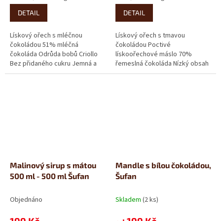
cena:
cena:
DETAIL
DETAIL
Lískový ořech s mléčnou
Lískový ořech s tmavou
čokoládou 51% mléčná
čokoládou Poctivé
čokoláda Odrůda bobů Criollo
lískoořechové máslo 70%
Bez přidaného cukru Jemná a
řemeslná čokoláda Nízký obsah
krémová Kdo preferuje
cukru To nejpoctivější
mléčnou...
lískoořechové máslo pod...
Malinový sirup s mátou
Mandle s bílou čokoládou,
500 ml - 500 ml Šufan
Šufan
Objednáno
Skladem
(2 ks)