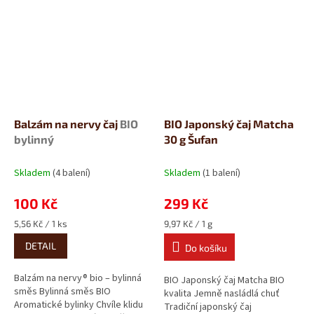
poctivé...
Balzám na nervy čaj
BIO
BIO Japonský čaj Matcha
bylinný
30 g Šufan
Skladem
(4 balení)
Skladem
(1 balení)
100 Kč
299 Kč
Měrná
Měrná
5,56 Kč / 1 ks
9,97 Kč / 1 g
cena:
cena:
DETAIL
Do košíku
Balzám na nervy® bio – bylinná
BIO Japonský čaj Matcha BIO
směs Bylinná směs BIO
kvalita Jemně nasládlá chuť
Aromatické bylinky Chvíle klidu
Tradiční japonský čaj