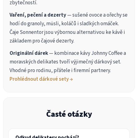
zbytečností.
Vaření, pečení a dezerty
— sušené ovoce a ořechy se
hodí do granoly, müsli, koláčů i sladkých omáček.
Čaje Sonnentor jsou výbornou alternativou ke kávě i
základem pro čajové dezerty.
Originální dárek
— kombinace kávy Johnny Coffee a
moravských delikates tvoří výjimečný dárkový set.
Vhodné pro rodinu, přátele i firemní partnery.
Prohlédnout dárkové sety →
Časté otázky
Odkud delikatesy pochází?