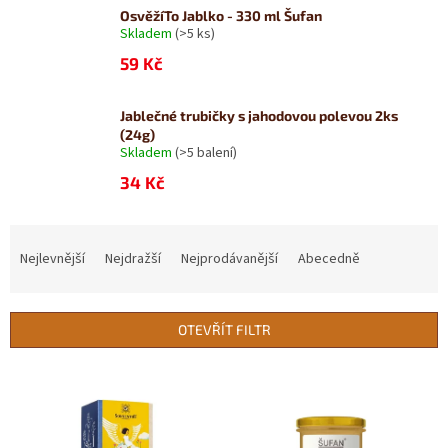
OsvěžíTo Jablko - 330 ml Šufan
Skladem
(>5 ks)
59 Kč
Jablečné trubičky s jahodovou polevou 2ks
(24g)
Skladem
(>5 balení)
34 Kč
Ř
a
Nejlevnější
Nejdražší
Nejprodávanější
Abecedně
z
e
n
OTEVŘÍT FILTR
í
p
V
r
ý
o
p
d
i