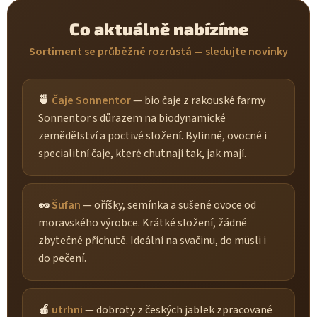
Co aktuálně nabízíme
Sortiment se průběžně rozrůstá — sledujte novinky
🍵
Čaje Sonnentor
— bio čaje z rakouské farmy
Sonnentor s důrazem na biodynamické
zemědělství a poctivé složení. Bylinné, ovocné i
specialitní čaje, které chutnají tak, jak mají.
🥜
Šufan
— oříšky, semínka a sušené ovoce od
moravského výrobce. Krátké složení, žádné
zbytečné příchutě. Ideální na svačinu, do müsli i
do pečení.
🍎
utrhni
— dobroty z českých jablek zpracované