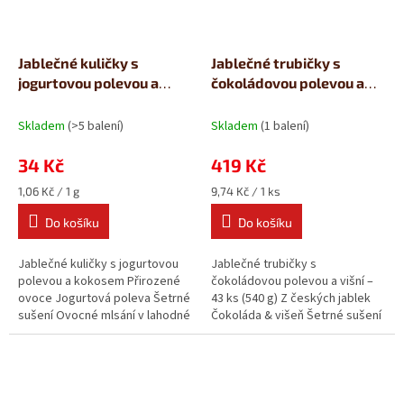
Jablečné kuličky s
Jablečné trubičky s
jogurtovou polevou a
čokoládovou polevou a
kokosem (32g)
višní 43ks (540g)
Skladem
(>5 balení)
Skladem
(1 balení)
34 Kč
419 Kč
Měrná
Měrná
1,06 Kč / 1 g
9,74 Kč / 1 ks
cena:
cena:
Do košíku
Do košíku
Jablečné kuličky s jogurtovou
Jablečné trubičky s
polevou a kokosem Přirozené
čokoládovou polevou a višní –
ovoce Jogurtová poleva Šetrné
43 ks (540 g) Z českých jablek
sušení Ovocné mlsání v lahodné
Čokoláda & višeň Šetrné sušení
polevě. Jablečné kuličky...
Ovocná pochoutka s...