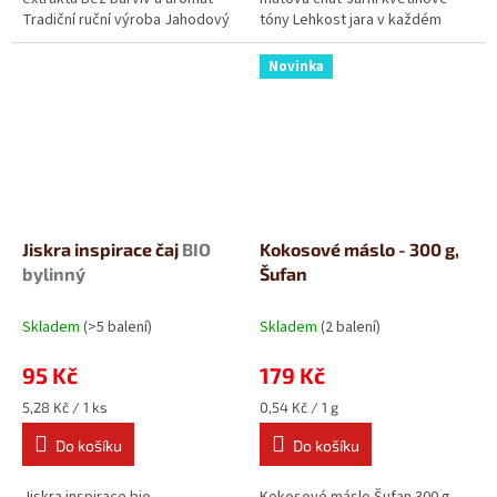
Tradiční ruční výroba Jahodový
tóny Lehkost jara v každém
sirup chutná jako...
šálku. Jarní překvapení bio...
Novinka
Jiskra inspirace čaj
BIO
Kokosové máslo - 300 g,
bylinný
Šufan
Skladem
(>5 balení)
Skladem
(2 balení)
95 Kč
179 Kč
Měrná
Měrná
5,28 Kč / 1 ks
0,54 Kč / 1 g
cena:
cena:
Do košíku
Do košíku
Jiskra inspirace bio –
Kokosové máslo Šufan 300 g