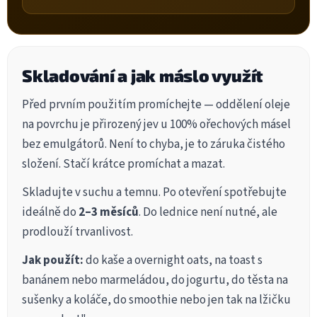
Skladování a jak máslo využít
Před prvním použitím promíchejte — oddělení oleje
na povrchu je přirozený jev u 100% ořechových másel
bez emulgátorů. Není to chyba, je to záruka čistého
složení. Stačí krátce promíchat a mazat.
Skladujte v suchu a temnu. Po otevření spotřebujte
ideálně do
2–3 měsíců
. Do lednice není nutné, ale
prodlouží trvanlivost.
Jak použít:
do kaše a overnight oats, na toast s
banánem nebo marmeládou, do jogurtu, do těsta na
sušenky a koláče, do smoothie nebo jen tak na lžičku