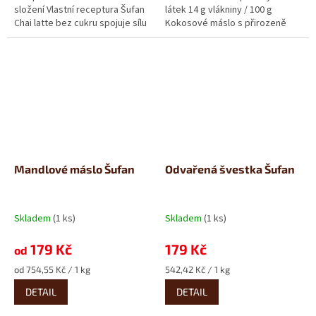
složení Vlastní receptura Šufan
látek 14 g vlákniny / 100 g
Chai latte bez cukru spojuje sílu
Kokosové máslo s přirozeně
indického černého...
nasládlou chutí, které si
rozhodně...
Mandlové máslo Šufan
Odvařená švestka Šufan
Skladem
(1 ks)
Skladem
(1 ks)
179 Kč
179 Kč
od
Měrná
Měrná
od 754,55 Kč / 1 kg
542,42 Kč / 1 kg
cena:
cena:
DETAIL
DETAIL