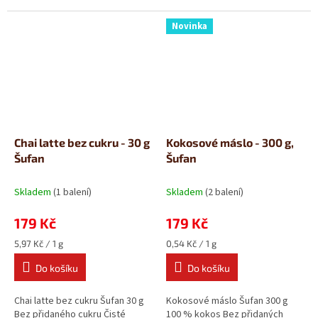
kokosová vůně a mandlová...
ruční výroba Borůvkový...
Novinka
Chai latte bez cukru - 30 g
Kokosové máslo - 300 g,
Šufan
Šufan
Skladem
(1 balení)
Skladem
(2 balení)
179 Kč
179 Kč
Měrná
Měrná
5,97 Kč / 1 g
0,54 Kč / 1 g
cena:
cena:
Do košíku
Do košíku
Chai latte bez cukru Šufan 30 g
Kokosové máslo Šufan 300 g
Bez přidaného cukru Čisté
100 % kokos Bez přidaných