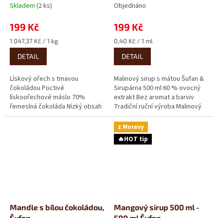
Skladem
(2 ks)
Objednáno
199 Kč
199 Kč
Měrná
Měrná
1 047,37 Kč / 1 kg
0,40 Kč / 1 ml
cena:
cena:
DETAIL
DETAIL
Lískový ořech s tmavou
Malinový sirup s mátou Šufan &
čokoládou Poctivé
Sirupárna 500 ml 60 % ovocný
lískoořechové máslo 70%
extrakt Bez aromat a barviv
řemeslná čokoláda Nízký obsah
Tradiční ruční výroba Malinový
cukru To nejpoctivější
sirup s mátou chutná...
lískoořechové máslo pod...
z Moravy
🔥HOT tip
Mandle s bílou čokoládou,
Mangový sirup 500 ml -
Šufan
500 ml Šufan