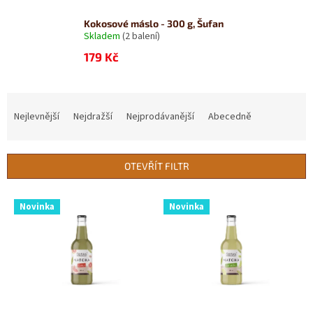
Kokosové máslo - 300 g, Šufan
Skladem
(2 balení)
179 Kč
Ř
a
Nejlevnější
Nejdražší
Nejprodávanější
Abecedně
z
e
n
OTEVŘÍT FILTR
í
p
V
r
Novinka
Novinka
ý
o
p
d
i
u
s
k
p
t
r
ů
o