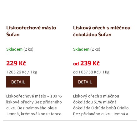
Lískoořechové máslo
Lískový ořech s mléčnou
Šufan
čokoládou Šufan
Skladem
(2 ks)
Skladem
(2 ks)
229 Kč
239 Kč
od
Měrná
Měrná
1 205,26 Kč / 1 kg
od 1 057,58 Kč / 1 kg
cena:
cena:
DETAIL
DETAIL
Lískoořechové máslo – 100 %
Lískový ořech s mléčnou
lískové ořechy Bez přidaného
čokoládou 51% mléčná
cukru Bez palmového oleje
čokoláda Odrůda bobů Criollo
Jemná, krémová konzistence
Bez přidaného cukru Jemná a
Představa „ideálního“
krémová Kdo preferuje
ořechového...
mléčnou...