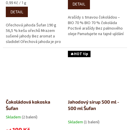
Měrná
0,99 Kč / 1 g
DETAIL
cena:
DETAIL
Arašídy s tmavou čokoládou –
BIO 70 % BIO 70 % čokoláda
Ořechová jahoda Šufan 190 g
Poctivé arašídy Bez palmového
56,5 % kešu ořechů Mrazem
oleje Pamatujete na tajné ujídání
sušené jahody Bez aromat a
čokoládových...
sladidel Ořechová jahoda je pro
Šufan trochu netradiční...
🔥HOT tip
Čokoládová kokoska
Jahodový sirup 500 ml -
Šufan
500 ml Šufan
Skladem
(2 balení)
Průměrné
Skladem
(1 balení)
hodnocení
199 Kč
produktu