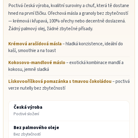
Poctivá česká výroba, kvalitní suroviny a chuť, která tě dostane
hned na první lžičku. Ořechová másla a granoly bez zbytečností
— krémová i křupavá, 100% ořechy nebo decentně doslazená.
Žádný palmový olej, žádné zbytečné přísady.
Krémová arašídová másla
– hladká konzistence, ideální do
kaší, smoothie a na toast
Kokosovo-mandlové máslo
– exotická kombinace mandlí a
kokosu, jemně sladká
Lískovooříšková pomazánka s tmavou čokoládou
– poctivá
verze nutelly bez zbytečností
Česká výroba
Poctivé složení
Bez palmového oleje
Bez zbytečností