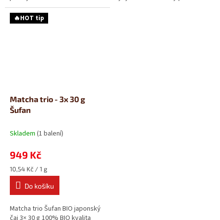
japonský čaj Matcha s...
BIO japonský čaj Matcha s
modrou...
🔥HOT tip
Matcha trio - 3x 30 g
Šufan
Skladem
(1 balení)
949 Kč
Měrná
10,54 Kč / 1 g
cena:
Do košíku
Matcha trio Šufan BIO japonský
čaj 3× 30 g 100% BIO kvalita