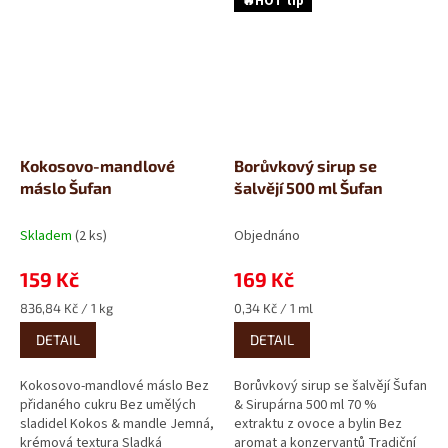
🔥HOT tip
Kokosovo-mandlové
Borůvkový sirup se
máslo Šufan
šalvějí 500 ml Šufan
Skladem
(2 ks)
Objednáno
159 Kč
169 Kč
Měrná
Měrná
836,84 Kč / 1 kg
0,34 Kč / 1 ml
cena:
cena:
DETAIL
DETAIL
Kokosovo-mandlové máslo Bez
Borůvkový sirup se šalvějí Šufan
přidaného cukru Bez umělých
& Sirupárna 500 ml 70 %
sladidel Kokos & mandle Jemná,
extraktu z ovoce a bylin Bez
krémová textura Sladká
aromat a konzervantů Tradiční