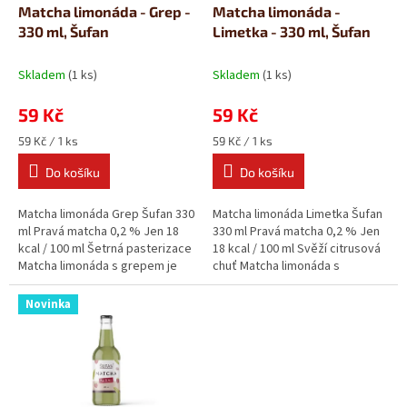
d
Matcha limonáda - Grep -
Matcha limonáda -
u
330 ml, Šufan
Limetka - 330 ml, Šufan
k
t
Skladem
(1 ks)
Skladem
(1 ks)
ů
59 Kč
59 Kč
Měrná
Měrná
59 Kč / 1 ks
59 Kč / 1 ks
cena:
cena:
Do košíku
Do košíku
Matcha limonáda Grep Šufan 330
Matcha limonáda Limetka Šufan
ml Pravá matcha 0,2 % Jen 18
330 ml Pravá matcha 0,2 % Jen
kcal / 100 ml Šetrná pasterizace
18 kcal / 100 ml Svěží citrusová
Matcha limonáda s grepem je
chuť Matcha limonáda s
souhra dvou hořkých...
limetkou staví jemně hořký...
Novinka