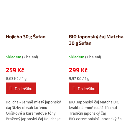
Hojicha 30 g Šufan
BIO Japonský čaj Matcha
30 g Šufan
Skladem
(2 balení)
Skladem
(1 balení)
259 Kč
299 Kč
Měrná
Měrná
8,63 Kč / 1 g
9,97 Kč / 1 g
cena:
cena:
Do košíku
Do košíku
Hojicha – jemně mletý japonský
BIO Japonský čaj Matcha BIO
čaj Nízký obsah kofeinu
kvalita Jemně nasládlá chuť
Oříškové a karamelové tóny
Tradiční japonský čaj
Pražený japonský čaj Hojicha je
BIO ceremoniální Japonský čaj
skvělou volbou pro ty, kdo...
Matcha je zářivě zelený prášek...