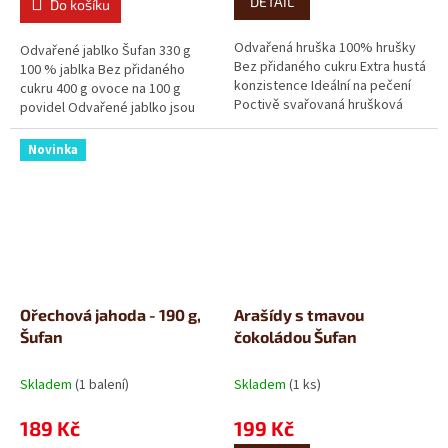
DETAIL
Do košíku
Odvařená hruška 100% hrušky
Odvařené jablko Šufan 330 g
Bez přidaného cukru Extra hustá
100 % jablka Bez přidaného
konzistence Ideální na pečení
cukru 400 g ovoce na 100 g
Poctivě svařovaná hrušková
povidel Odvařené jablko jsou
povidla z čerstvého ovoce...
tradiční jablečná povidla bez...
Novinka
Ořechová jahoda - 190 g,
Arašídy s tmavou
Šufan
čokoládou Šufan
Skladem
(1 balení)
Skladem
(1 ks)
189 Kč
199 Kč