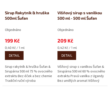
Sirup Rakytník & hruška
Višňový sirup s vanilkou
500ml Šufan
500 ml - 500 ml Šufan
Objednáno
Objednáno
199 Kč
209 Kč
Měrná
Měrná
0,40 Kč / 1 ml
0,42 Kč / 1 ml
cena:
cena:
DETAIL
DETAIL
Sirup rakytník & hruška Šufan &
Višňový sirup s vanilkou Šufan &
Sirupárna 500 ml 75 % ovocného
Sirupárna 500 ml 60 % ovocného
extraktu Bez éček a bez chemie
extraktu Pravá vanilka z Ugandy
Tradiční ruční výroba
Bez umělých aromat Višňový
Rakytníkový sirup s...
sirup s vanilkou...