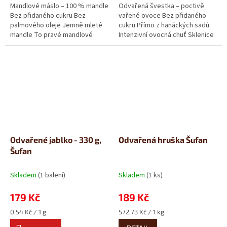
Mandlové máslo – 100 % mandle
Odvařená švestka – poctivě
Bez přidaného cukru Bez
vařené ovoce Bez přidaného
palmového oleje Jemně mleté
cukru Přímo z hanáckých sadů
mandle To pravé mandlové
Intenzivní ovocná chuť Sklenice
máslo od Šufanu – jen pečlivě...
plná poctivě vařených...
Odvařené jablko - 330 g,
Odvařená hruška Šufan
Šufan
Skladem
(1 balení)
Skladem
(1 ks)
179 Kč
189 Kč
Měrná
Měrná
0,54 Kč / 1 g
572,73 Kč / 1 kg
cena:
cena: