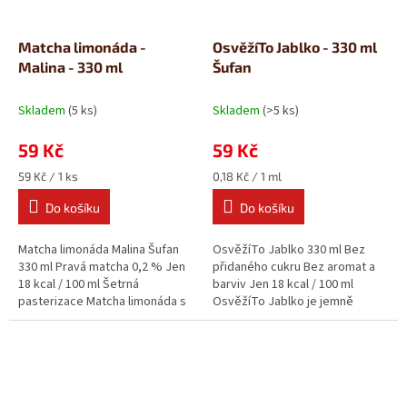
Matcha limonáda -
OsvěžíTo Jablko - 330 ml
Malina - 330 ml
Šufan
Skladem
(5 ks)
Skladem
(>5 ks)
59 Kč
59 Kč
Měrná
Měrná
59 Kč / 1 ks
0,18 Kč / 1 ml
cena:
cena:
Do košíku
Do košíku
Matcha limonáda Malina Šufan
OsvěžíTo Jablko 330 ml Bez
330 ml Pravá matcha 0,2 % Jen
přidaného cukru Bez aromat a
18 kcal / 100 ml Šetrná
barviv Jen 18 kcal / 100 ml
pasterizace Matcha limonáda s
OsvěžíTo Jablko je jemně
malinou spojuje jemně
perlivá limonáda s čistým
nahořklý...
složením...