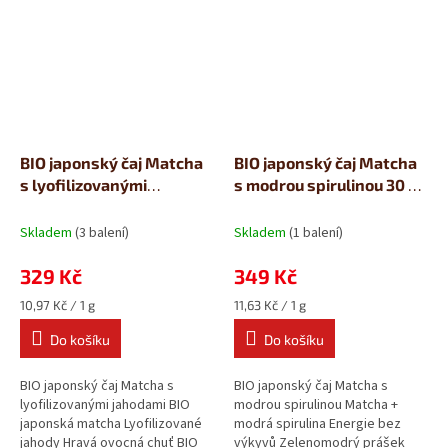
BIO japonský čaj Matcha
BIO japonský čaj Matcha
s lyofilizovanými
s modrou spirulinou 30 g
jahodami 30 g Šufan
Šufan
Skladem
(3 balení)
Skladem
(1 balení)
329 Kč
349 Kč
Měrná
Měrná
10,97 Kč / 1 g
11,63 Kč / 1 g
cena:
cena:
Do košíku
Do košíku
BIO japonský čaj Matcha s
BIO japonský čaj Matcha s
lyofilizovanými jahodami BIO
modrou spirulinou Matcha +
japonská matcha Lyofilizované
modrá spirulina Energie bez
jahody Hravá ovocná chuť BIO
výkyvů Zelenomodrý prášek