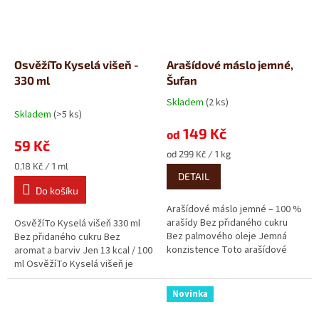
OsvěžíTo Kyselá višeň -
Arašídové máslo jemné,
330 ml
Šufan
Skladem
(2 ks)
Průměrné
Skladem
(>5 ks)
hodnocení
149 Kč
produktu
od
59 Kč
je
Měrná
od 299 Kč / 1 kg
5,0
Měrná
cena:
0,18 Kč / 1 ml
z
DETAIL
cena:
5
Do košíku
hvězdiček.
Arašídové máslo jemné – 100 %
arašídy Bez přidaného cukru
OsvěžíTo Kyselá višeň 330 ml
Bez palmového oleje Jemná
Bez přidaného cukru Bez
konzistence Toto arašídové
aromat a barviv Jen 13 kcal / 100
máslo od Šufanu je čistá...
ml OsvěžíTo Kyselá višeň je
jemně perlivá limonáda s...
Novinka