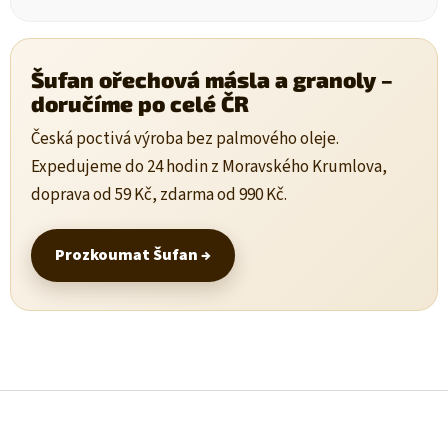
Šufan ořechová másla a granoly –
doručíme po celé ČR
Česká poctivá výroba bez palmového oleje.
Expedujeme do 24 hodin z Moravského Krumlova,
doprava od 59 Kč, zdarma od 990 Kč.
Prozkoumat Šufan →
Z
á
p