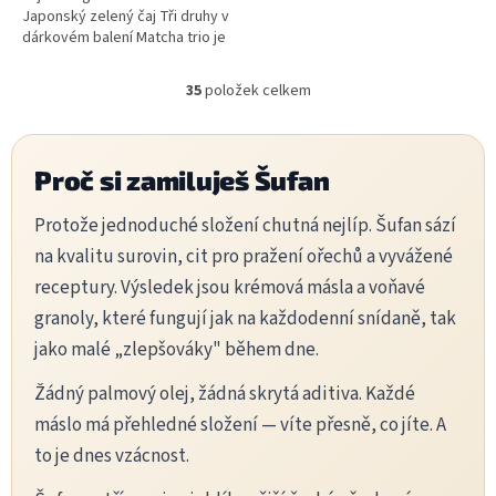
Japonský zelený čaj Tři druhy v
dárkovém balení Matcha trio je
dárkové balení tří...
35
položek celkem
O
v
l
á
Proč si zamiluješ Šufan
d
a
Protože jednoduché složení chutná nejlíp. Šufan sází
c
í
na kvalitu surovin, cit pro pražení ořechů a vyvážené
p
receptury. Výsledek jsou krémová másla a voňavé
r
v
granoly, které fungují jak na každodenní snídaně, tak
k
jako malé „zlepšováky" během dne.
y
v
Žádný palmový olej, žádná skrytá aditiva. Každé
ý
p
máslo má přehledné složení — víte přesně, co jíte. A
i
to je dnes vzácnost.
s
u