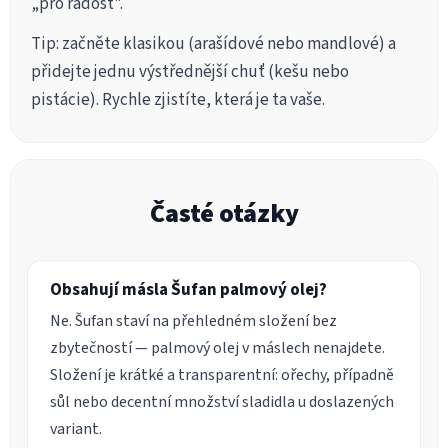
„pro radost".
Tip: začněte klasikou (arašídové nebo mandlové) a
přidejte jednu výstřednější chuť (kešu nebo
pistácie). Rychle zjistíte, která je ta vaše.
Časté otázky
Obsahují másla Šufan palmový olej?
Ne. Šufan staví na přehledném složení bez
zbytečností — palmový olej v máslech nenajdete.
Složení je krátké a transparentní: ořechy, případně
sůl nebo decentní množství sladidla u doslazených
variant.