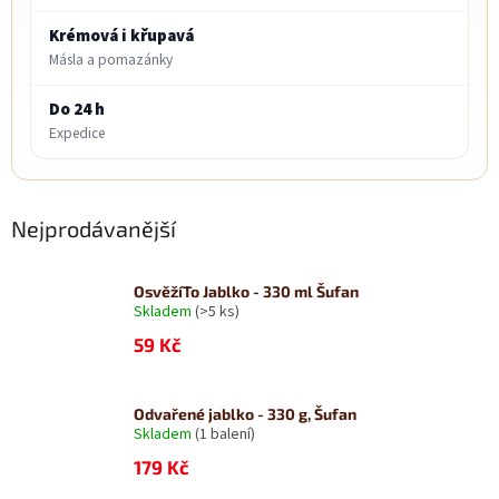
Krémová i křupavá
Másla a pomazánky
Do 24 h
Expedice
Nejprodávanější
OsvěžíTo Jablko - 330 ml Šufan
Skladem
(>5 ks)
59 Kč
Odvařené jablko - 330 g, Šufan
Skladem
(1 balení)
179 Kč