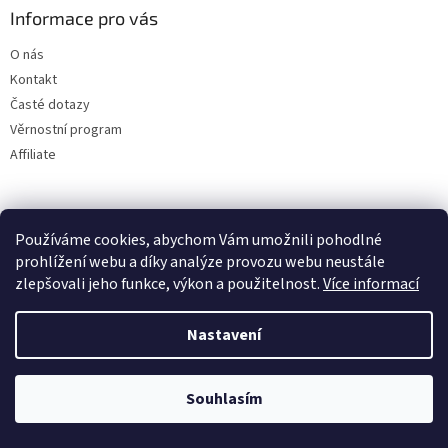
a
Informace pro vás
t
O nás
í
Kontakt
Časté dotazy
Věrnostní program
Affiliate
Pro firmy
Používáme cookies, abychom Vám umožnili pohodlné
prohlížení webu a díky analýze provozu webu neustále
Káva do firem
zlepšovali jeho funkce, výkon a použitelnost.
Více informací
Logo na kávu
Kávovary pro kanceláře
Nastavení
Firemní benefit: Káva pro zaměstnance
Souhlasím