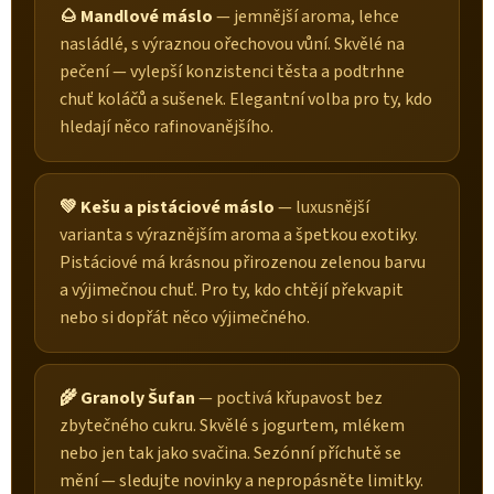
🌰 Mandlové máslo
— jemnější aroma, lehce
nasládlé, s výraznou ořechovou vůní. Skvělé na
pečení — vylepší konzistenci těsta a podtrhne
chuť koláčů a sušenek. Elegantní volba pro ty, kdo
hledají něco rafinovanějšího.
💚 Kešu a pistáciové máslo
— luxusnější
varianta s výraznějším aroma a špetkou exotiky.
Pistáciové má krásnou přirozenou zelenou barvu
a výjimečnou chuť. Pro ty, kdo chtějí překvapit
nebo si dopřát něco výjimečného.
🌾 Granoly Šufan
— poctivá křupavost bez
zbytečného cukru. Skvělé s jogurtem, mlékem
nebo jen tak jako svačina. Sezónní příchutě se
mění — sledujte novinky a nepropásněte limitky.