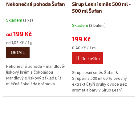
Nekonečná pohoda Šufan
Sirup Lesní směs 500 ml -
500 ml Šufan
Skladem
(1 ks)
Průměrné
Skladem
(3 balení)
hodnocení
199 Kč
produktu
od
199 Kč
je
Měrná
od 1,05 Kč / 1 g
5,0
cena:
Měrná
0,40 Kč / 1 ml
z
DETAIL
cena:
5
Do košíku
hvězdiček.
Nekonečná pohoda – mandlově-
lískový krém s čokoládou
Sirup Lesní směs Šufan &
Mandlový & lískový základ Bílá i
Sirupárna 500 ml 60 % ovocný
mléčná čokoláda Krémová
extrakt Čtyři druhy ovoce Bez
konzistence Když má den...
aromat a barviv Sirup Lesní
směs přináší poctivou...