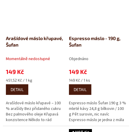
Arašídové máslo křupavé,
Espresso máslo - 190 g,
Šufan
Šufan
Momentálně nedostupné
Objednáno
149 Kč
149 Kč
Měrná
Měrná
451,52 Kč / 1 kg
149 Kč / 1 ks
cena:
cena:
DETAIL
DETAIL
Arašídové máslo křupavé – 100
Espresso máslo Šufan 190 g 3 %
% arašídy Bez přidaného cukru
mleté kávy 24,8 g bílkovin / 100
Bez palmového oleje Křupavá
g Pět surovin, nic navíc
konzistence Někdo to rád
Espresso máslo je jedna z mála
křupavé! Pokud hledáte
ochucených variant,...
poctivé...