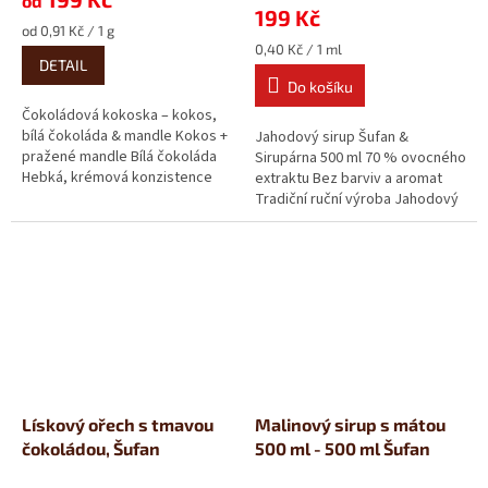
od
199 Kč
je
Měrná
od 0,91 Kč / 1 g
5,0
cena:
Měrná
0,40 Kč / 1 ml
z
DETAIL
cena:
5
Do košíku
hvězdiček.
Čokoládová kokoska – kokos,
bílá čokoláda & mandle Kokos +
Jahodový sirup Šufan &
pražené mandle Bílá čokoláda
Sirupárna 500 ml 70 % ovocného
Hebká, krémová konzistence
extraktu Bez barviv a aromat
Když máte chuť na něco...
Tradiční ruční výroba Jahodový
sirup chutná jako...
Lískový ořech s tmavou
Malinový sirup s mátou
čokoládou, Šufan
500 ml - 500 ml Šufan