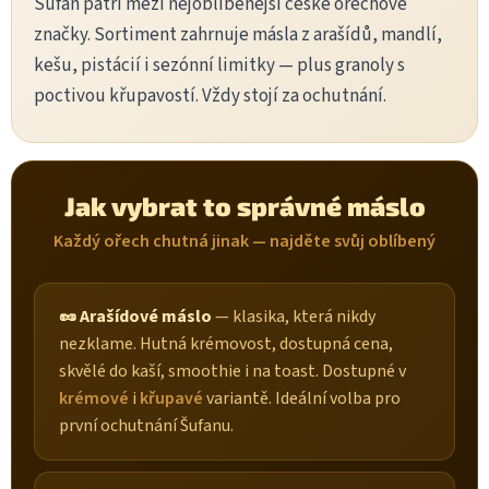
Šufan patří mezi nejoblíbenější české ořechové
značky. Sortiment zahrnuje másla z arašídů, mandlí,
kešu, pistácií i sezónní limitky — plus granoly s
poctivou křupavostí. Vždy stojí za ochutnání.
Jak vybrat to správné máslo
Každý ořech chutná jinak — najděte svůj oblíbený
🥜 Arašídové máslo
— klasika, která nikdy
nezklame. Hutná krémovost, dostupná cena,
skvělé do kaší, smoothie i na toast. Dostupné v
krémové
i
křupavé
variantě. Ideální volba pro
první ochutnání Šufanu.