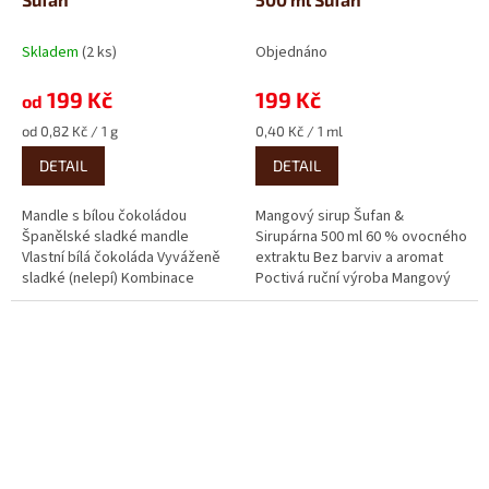
Skladem
(2 ks)
Objednáno
199 Kč
199 Kč
od
Měrná
Měrná
od 0,82 Kč / 1 g
0,40 Kč / 1 ml
cena:
cena:
DETAIL
DETAIL
Mandle s bílou čokoládou
Mangový sirup Šufan &
Španělské sladké mandle
Sirupárna 500 ml 60 % ovocného
Vlastní bílá čokoláda Vyváženě
extraktu Bez barviv a aromat
sladké (nelepí) Kombinace
Poctivá ruční výroba Mangový
přirozeně sladkých španělských
sirup přenese do sklenice...
mandlí...