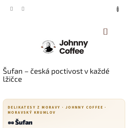
Přejít
na
obsah
NÁKUP
KOŠÍK
Šufan – česká poctivost v každé
lžičce
DELIKATESY Z MORAVY · JOHNNY COFFEE ·
MORAVSKÝ KRUMLOV
🥜 Šufan