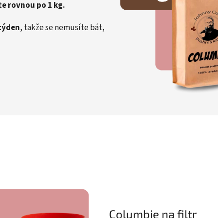
e rovnou po 1 kg.
týden
, takže se nemusíte bát,
Columbie na filtr