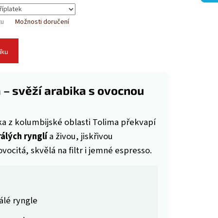
tu
Možnosti doručení
íku
 – svěží arabika s ovocnou
a z kolumbijské oblasti Tolima překvapí
álých rynglí
a živou, jiskřivou
vocitá, skvělá na filtr i jemné espresso.
álé ryngle