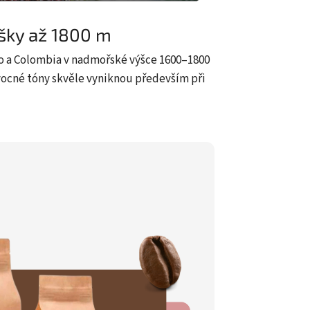
šky až 1800 m
llo a Colombia v nadmořské výšce 1600–1800
ovocné tóny skvěle vyniknou především při