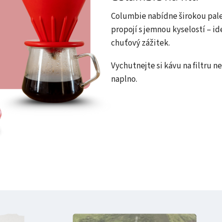
Columbie nabídne širokou pale
propojí s jemnou kyselostí – ide
chuťový zážitek.
Vychutnejte si kávu na filtru 
naplno.