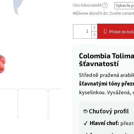
Chci kávu namlit
?
Můžeme doručit do:
Zvolte varian
Přidat do koš
Colombia Tolima
šťavnatostí
Středně pražená arabik
šťavnatými tóny přezr
kyselinkou. Vyvážená, o
☕ Chuťový profil
✓
Hlavní chuť:
přezr