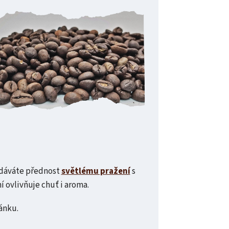
ž dáváte přednost
světlému pražení
s
 ovlivňuje chuť i aroma.
ánku.