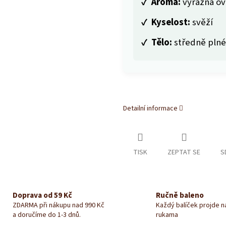
✓
Aroma:
výrazná ov
✓
Kyselost:
svěží
✓
Tělo:
středně plné
Detailní informace
TISK
ZEPTAT SE
S
Doprava od 59 Kč
Ručně baleno
ZDARMA při nákupu nad 990 Kč
Každý balíček projde 
a doručíme do 1-3 dnů.
rukama