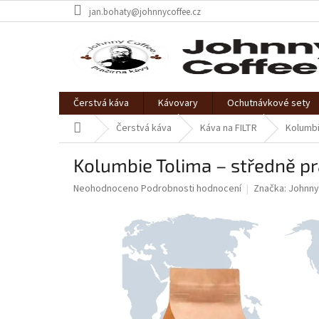
Přejít
jan.bohaty@johnnycoffee.cz
na
obsah
Čerstvá káva
Kávovary
Ochutnávkové sety
Domů
Čerstvá káva
Káva na FILTR
Kolumbi
Kolumbie Tolima – středně p
Průměrné
Neohodnoceno
Podrobnosti hodnocení
Značka:
Johnny
hodnocení
produktu
je
0,0
z
5
hvězdiček.