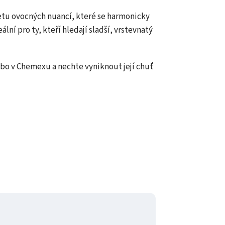
tu ovocných nuancí, které se harmonicky
ální pro ty, kteří hledají sladší, vrstevnatý
nebo v Chemexu a nechte vyniknout její chuť