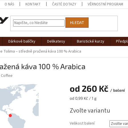
O NÁS
KONTAKT
ČASTÉ DOTAZY
VĚRNOSTNÍ PROGRAM
HLEDAT
Dárkové balíčky
Delikatesy
Baristické kurzy
Předpl
e Tolima – středně pražená káva 100 % Arabica
ražená káva 100 % Arabica
 Coffee
od
260 Kč
/ balení
Měrná
od 0,99 Kč / 1 g
cena:
Zvolte variantu
Velikost balení