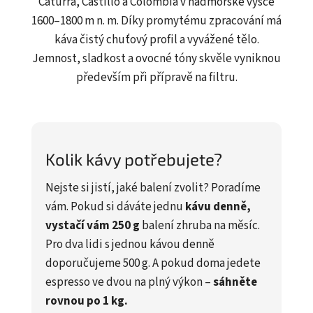
Caturra, Castillo a Colombia v nadmořské výšce
1600–1800 m n. m. Díky promytému zpracování má
káva čistý chuťový profil a vyvážené tělo.
Jemnost, sladkost a ovocné tóny skvěle vyniknou
především při přípravě na filtru.
Kolik kávy potřebujete?
Nejste si jistí, jaké balení zvolit? Poradíme
vám. Pokud si dáváte jednu
kávu denně,
vystačí vám 250 g
balení zhruba na měsíc.
Pro dva lidi s jednou kávou denně
doporučujeme 500 g. A pokud doma jedete
espresso ve dvou na plný výkon –
sáhněte
rovnou po 1 kg.