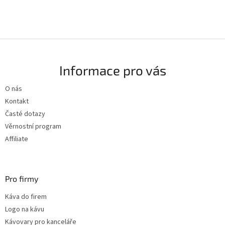
firemní dárek.
☕ ZJISTIT VÍCE
Z
á
Informace pro vás
p
a
O nás
t
Kontakt
í
Časté dotazy
Věrnostní program
Affiliate
Pro firmy
Káva do firem
Logo na kávu
Kávovary pro kanceláře