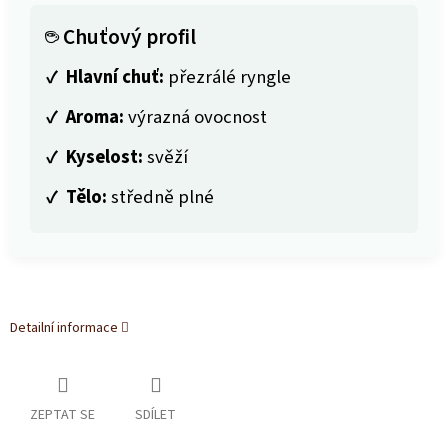
☕ Chuťový profil
✓
Hlavní chuť:
přezrálé ryngle
✓
Aroma:
výrazná ovocnost
✓
Kyselost:
svěží
✓
Tělo:
středně plné
Detailní informace
ZEPTAT SE
SDÍLET