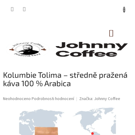
Přejít
na
obsah
NÁKUP
KOŠÍK
Kolumbie Tolima – středně pražená
káva 100 % Arabica
Průměrné
Neohodnoceno
Podrobnosti hodnocení
Značka:
Johnny Coffee
hodnocení
produktu
je
0,0
z
5