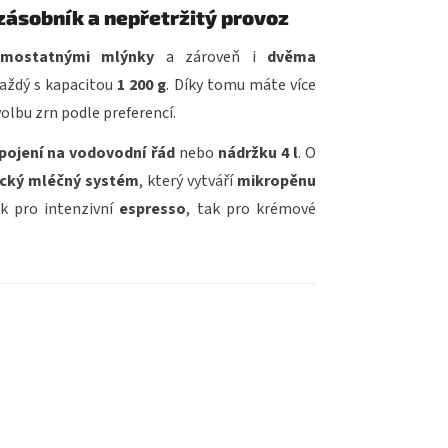
 zásobník a nepřetržitý provoz
mostatnými mlýnky
a zároveň i
dvěma
aždý s kapacitou
1 200 g
. Díky tomu máte více
olbu zrn podle preferencí.
ipojení na vodovodní řád
nebo
nádržku 4 l
. O
cký mléčný systém
, který vytváří
mikropěnu
k pro intenzivní
espresso
, tak pro krémové