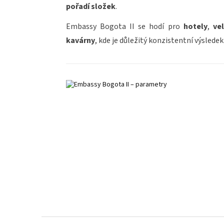
pořadí složek
.
Embassy Bogota II se hodí pro
hotely
,
ve
kavárny
, kde je důležitý konzistentní výsledek 
Z