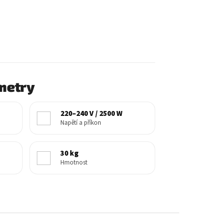
metry
220–240 V / 2500 W
Napětí a příkon
30 kg
Hmotnost