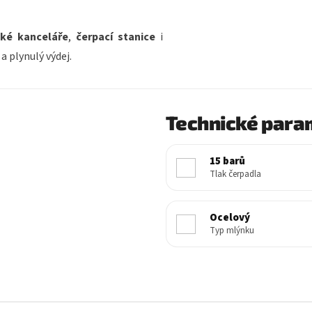
lké kanceláře
,
čerpací stanice
i
a plynulý výdej.
Technické para
15 barů
Tlak čerpadla
Ocelový
Typ mlýnku