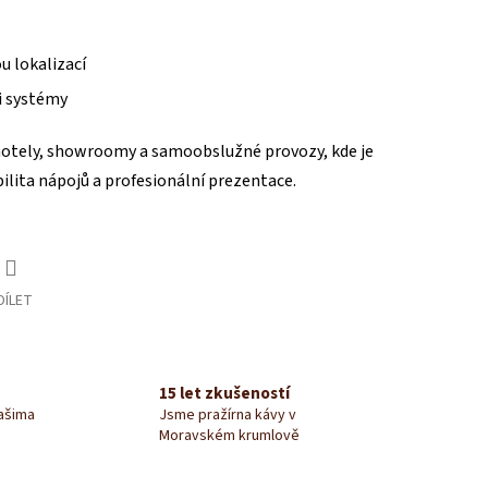
u lokalizací
i systémy
 hotely, showroomy a samoobslužné provozy, kde je
bilita nápojů a profesionální prezentace.
DÍLET
15 let zkušeností
našima
Jsme pražírna kávy v
Moravském krumlově