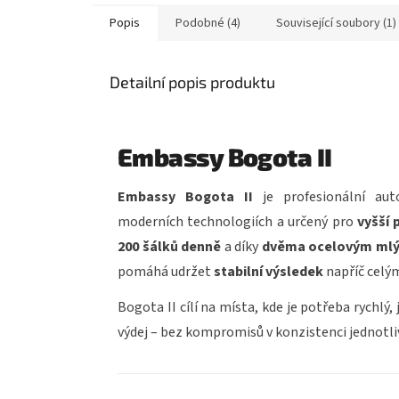
Popis
Podobné (4)
Související soubory (1)
Detailní popis produktu
Embassy Bogota II
Embassy Bogota II
je profesionální aut
moderních technologiích a určený pro
vyšší 
200 šálků denně
a díky
dvěma ocelovým ml
pomáhá udržet
stabilní výsledek
napříč celý
Bogota II cílí na místa, kde je potřeba rychl
výdej – bez kompromisů v konzistenci jednotli