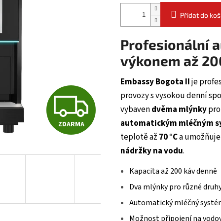
Přidat do koš
Profesionální 
výkonem až 20
Embassy Bogota II
je profe
Z
provozy s vysokou denní spo
vybaven
dvěma mlýnky
pro
automatickým mléčným 
ZDARMA
D
teplotě až
70 °C
a umožňuje 
nádržky na vodu
.
A
Kapacita až 200 káv denně
Dva mlýnky pro různé druhy
R
Automatický mléčný systém
Možnost připojení na vodo