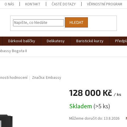
O NÁS
KONTAKT
ČASTÉ DOTAZY
VĚRNOSTNÍ PROGRAM
HLEDAT
Dárkové balíčky
Delikatesy
Baristické kurzy
Předpl
bassy Bogota II
nosti hodnocení
Značka:
Embassy
128 000 Kč
/ ks
Měrná
Skladem
(>5 ks)
cena:
Můžeme doručit do:
13.8.2026