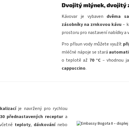
Dvojitý mlýnek, dvojitý
Kávovar je vybaven
dvěma sa
zásobníky na zrnkovou kávu
– k
prostoru pro nastavení nabídky a v
Pro přísun vody můžete využít
př
mléčné nápoje se stará
automati
o teplotě až
70 °C
– vhodnou ja
cappuccino
.
kalizací
je navržený pro rychlou
30 přednastavených receptur
a
 včetně
teploty
,
dávkování
nebo