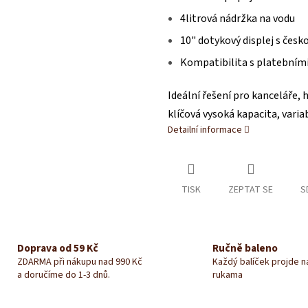
M
4litrová nádržka na vodu
10" dotykový displej s česko
Kompatibilita s platebním
A
Ideální řešení pro kanceláře,
klíčová vysoká kapacita, varia
Detailní informace
TISK
ZEPTAT SE
S
Doprava od 59 Kč
Ručně baleno
ZDARMA při nákupu nad 990 Kč
Každý balíček projde 
a doručíme do 1-3 dnů.
rukama