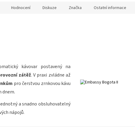
Hodnocení
Diskuze
Značka
Ostatní informace
omatický kávovar postavený na
provozní zátěž
. V praxi zvládne až
ýnkům
pro čerstvou zrnkovou kávu
m dnem.
ý, jednotný a snadno obsluhovatelný
vých nápojů.