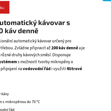
íku
automatický kávovar s
0 káv denně
sionální automatický kávovar určený pro
třebou. Zvládne připravit až
200 káv denně
a je
 různé druhy kávových směsí. Disponuje
systémem
s možností tvorby mikropěny o
připojení na
vodovodní řád
i využití
4litrové
 kávy
 s mikropěnou do 70 °C
vodní řád